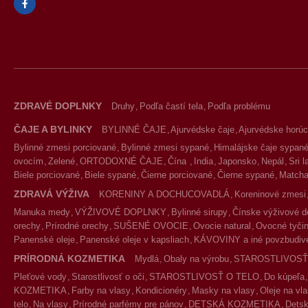
ZDRAVÉ DOPLNKY
Druhy
Podľa častí tela
Podľa problému
ČAJE A BYLINKY
BYLINNÉ ČAJE
Ajurvédske čaje
Ajurvédske horúc
Bylinné zmesi porciované
Bylinné zmesi sypané
Himalájske čaje sypan
ovocím
Zelené
ORTODOXNÉ ČAJE
Čína
India
Japonsko
Nepál
Sri 
Biele porciované
Biele sypané
Čierne porciované
Čierne sypané
Match
ZDRAVÁ VÝŽIVA
KORENINY A DOCHUCOVADLÁ
Koreninové zmesi
Manuka medy
VÝŽIVOVÉ DOPLNKY
Bylinné sirupy
Čínske výživové d
orechy
Prírodné orechy
SUŠENÉ OVOCIE
Ovocie natural
Ovocné tyčin
Panenské oleje
Panenské oleje v kapsliach
KÁVOVINY a iné povzbudivé
PRÍRODNÁ KOZMETIKA
Mydlá
Obaly na výrobu
STAROSTLIVOSŤ
Pleťové vody
Starostlivosť o oči
STAROSTLIVOSŤ O TELO
Do kúpeľa
KOZMETIKA
Farby na vlasy
Kondicionéry
Masky na vlasy
Oleje na vl
telo
Na vlasy
Prírodné parfémy pre pánov
DETSKÁ KOZMETIKA
Detsk