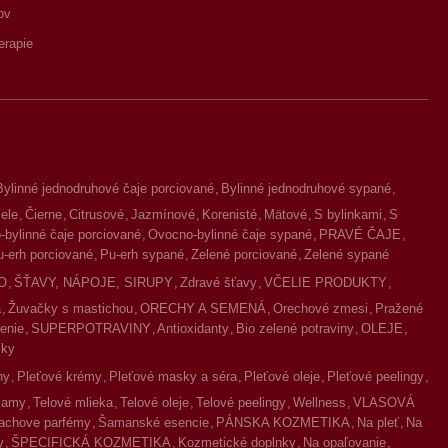
ov
erapie
Bylinné jednodruhové čaje porciované
Bylinné jednodruhové sypané
iele
Čierne
Citrusové
Jazmínové
Korenisté
Mätové
S bylinkami
S
bylinné čaje porciované
Ovocno-bylinné čaje sypané
PRAVÉ ČAJE
u-erh porciované
Pu-erh sypané
Zelené porciované
Zelené sypané
O
ŠŤAVY, NÁPOJE, SIRUPY
Zdravé šťavy
VČELIE PRODUKTY
a
Žuvačky s mastichou
ORECHY A SEMENÁ
Orechové zmesi
Pražené
enie
SUPERPOTRAVINY
Antioxidanty
Bio zelené potraviny
OLEJE
íky
ny
Pleťové krémy
Pleťové masky a séra
Pleťové oleje
Pleťové peelingy
lzamy
Telové mlieka
Telové oleje
Telové peelingy
Wellness
VLASOVÁ
achove parfémy
Šamanské esencie
PÁNSKA KOZMETIKA
Na pleť
Na
y
ŠPECIFICKÁ KOZMETIKA
Kozmetické doplnky
Na opaľovanie