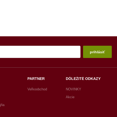
prihlásiť
PARTNER
DÔLEŽITÉ ODKAZY
Veľkoobchod
NOVINKY
Akcie
jňa