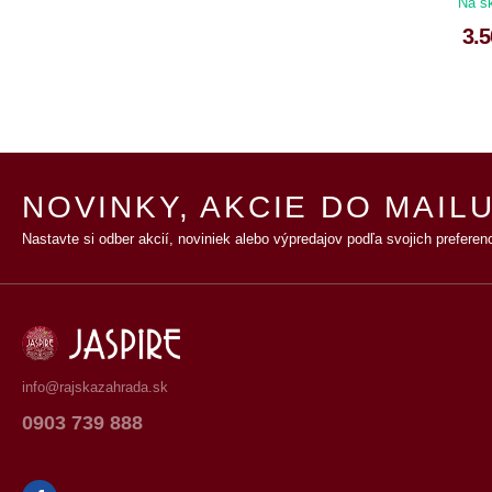
Na s
3.5
NOVINKY, AKCIE DO MAILU
Nastavte si odber akcií, noviniek alebo výpredajov podľa svojich preferenc
info@rajskazahrada.sk
0903 739 888