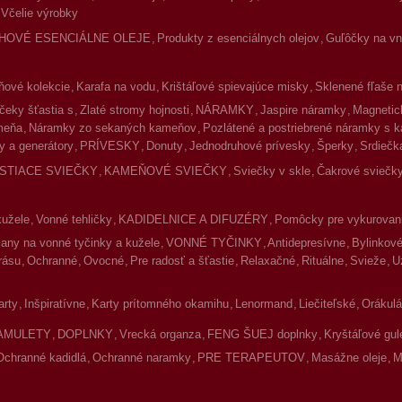
Včelie výrobky
HOVÉ ESENCIÁLNE OLEJE
Produkty z esenciálnych olejov
Guľôčky na vnú
ové kolekcie
Karafa na vodu
Krištáľové spievajúce misky
Sklenené fľaše 
čeky šťastia s
Zlaté stromy hojnosti
NÁRAMKY
Jaspire náramky
Magnetic
meňa
Náramky zo sekaných kameňov
Pozlátené a postriebrené náramky s 
y a generátory
PRÍVESKY
Donuty
Jednodruhové prívesky
Šperky
Srdiečk
ISTIACE SVIEČKY
KAMEŇOVÉ SVIEČKY
Sviečky v skle
Čakrové sviečky
kužele
Vonné tehličky
KADIDELNICE A DIFUZÉRY
Pomôcky pre vykurovan
jany na vonné tyčinky a kužele
VONNÉ TYČINKY
Antidepresívne
Bylinkov
rásu
Ochranné
Ovocné
Pre radosť a šťastie
Relaxačné
Rituálne
Svieže
U
arty
Inšpiratívne
Karty prítomného okamihu
Lenormand
Liečiteľské
Orákulá
AMULETY
DOPLNKY
Vrecká organza
FENG ŠUEJ doplnky
Kryštáľové gul
Ochranné kadidlá
Ochranné naramky
PRE TERAPEUTOV
Masážne oleje
M