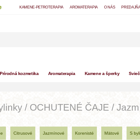
e
KAMENE-PETROTERAPIA
AROMATERAPIA
O NÁS
PREDAJŇ
Prírodná kozmetika
Aromaterapia
Kamene a šperky
Svie
bylinky / OCHUTENÉ ČAJE / Jazm
ne
Citrusové
Jazmínové
Korenisté
Mätové
S byl