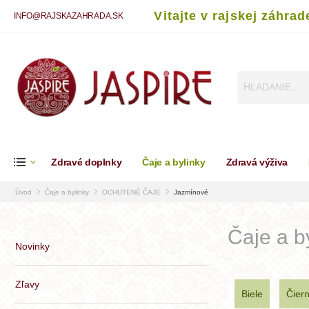
Vitajte v rajskej záhrad
INFO@RAJSKAZAHRADA.SK
Zdravé doplnky
Čaje a bylinky
Zdravá výživa
Úvod
Čaje a bylinky
OCHUTENÉ ČAJE
Jazmínové
Čaje a 
Novinky
Zľavy
Biele
Čier