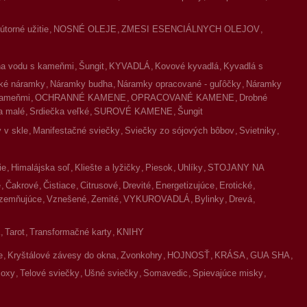
torné užitie
NOSNÉ OLEJE
ZMESI ESENCIÁLNYCH OLEJOV
na vodu s kameňmi
Šungit
KYVADLÁ
Kovové kyvadlá
Kyvadlá s
ké náramky
Náramky budha
Náramky opracované - guľôčky
Náramky
kameňmi
OCHRANNÉ KAMENE
OPRACOVANÉ KAMENE
Drobné
a malé
Srdiečka veľké
SUROVÉ KAMENE
Šungit
 v skle
Manifestačné sviečky
Sviečky zo sójových bôbov
Svietniky
ie
Himalájska soľ
Kliešte a lyžičky
Piesok
Uhlíky
STOJANY NA
é
Čakrové
Čistiace
Citrusové
Drevité
Energetizujúce
Erotické
zemňujúce
Vznešené
Zemité
VYKUROVADLÁ
Bylinky
Drevá
Tarot
Transformačné karty
KNIHY
e
Kryštálové závesy do okna
Zvonkohry
HOJNOSŤ
KRÁSA
GUA SHA
oxy
Telové sviečky
Ušné sviečky
Somavedic
Spievajúce misky