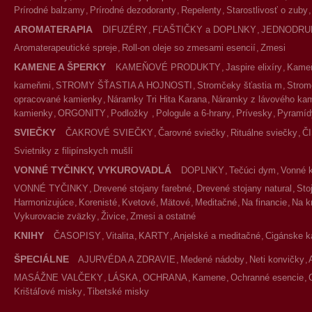
Prírodné balzamy
Prírodné dezodoranty
Repelenty
Starostlivosť o zuby
AROMATERAPIA
DIFUZÉRY
FĽAŠTIČKY a DOPLNKY
JEDNODRU
Aromaterapeutické spreje
Roll-on oleje so zmesami esencií
Zmesi
KAMENE A ŠPERKY
KAMEŇOVÉ PRODUKTY
Jaspire elixíry
Kameň
kameňmi
STROMY ŠŤASTIA A HOJNOSTI
Stromčeky šťastia m
Strom
opracované kamienky
Náramky Tri Hita Karana
Náramky z lávového ka
kamienky
ORGONITY
Podložky
Pologule a 6-hrany
Prívesky
Pyramíd
SVIEČKY
ČAKROVÉ SVIEČKY
Čarovné sviečky
Rituálne sviečky
Č
Svietniky z filipínskych mušlí
VONNÉ TYČINKY, VYKUROVADLÁ
DOPLNKY
Tečúci dym
Vonné 
VONNÉ TYČINKY
Drevené stojany farebné
Drevené stojany natural
Sto
Harmonizujúce
Korenisté
Kvetové
Mätové
Meditačné
Na financie
Na k
Vykurovacie zväzky
Živice
Zmesi a ostatné
KNIHY
ČASOPISY
Vitalita
KARTY
Anjelské a meditačné
Cigánske k
ŠPECIÁLNE
AJURVÉDA A ZDRAVIE
Medené nádoby
Neti konvičky
MASÁŽNE VALČEKY
LÁSKA
OCHRANA
Kamene
Ochranné esencie
Krištáľové misky
Tibetské misky