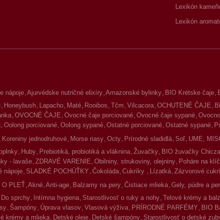
Lexikón kameň
Lexikón aromat
e nápoje
Ajurvédske nutričné elixíry
Amazonské bylinky
BIO Krétske čaje
é
Honeybush
Lapacho
Maté
Rooibos
Tčm
Vilcacora
OCHUTENÉ ČAJE
B
lanka
OVOCNÉ ČAJE
Ovocné čaje porciované
Ovocné čaje sypané
Ovocno-
a
Oolong porciované
Oolong sypané
Ostatné porciované
Ostatné sypané
P
Koreniny jednodruhové
Morse riasy
Octy
Prírodné sladidlá
Soľ
UME, MIS
oplnky
Huby
Prebiotiká, probiotiká a vláknina
Žuvačky
BIO žuvačky Chicz
ky - lavaše
ZDRAVÉ VARENIE
Obilniny, strukoviny, olejniny
Poháre na klíč
 nápoje
SLADKÉ POCHÚŤKY
Čokoláda
Cukríky
Lízatká
Zázvorové cukr
 O PLEŤ
Akné
Anti-age
Balzamy na pery
Čistiace mlieka
Gely, púdre a pe
Do sprchy
Intímna hygiena
Starostlivosť o ruky a nohy
Telové krémy a ba
asy
Šampóny
Úprava vlasov
Vlasová výživa
PRÍRODNÉ PARFÉMY
BIO B
é krémy a mlieka
Detské oleje
Detské šampóny
Starostlivosť o detské zub