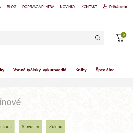
A
BLOG
DOPRAVA A PLATBA
NOVINKY
KONTAKT
Prihlásenie
0
čky
Vonné tyčinky, vykurovadlá
Knihy
Špeciálne
ínové
inkami
S ovocím
Zelené