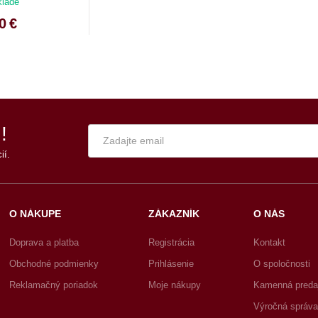
klade
0 €
!
ií.
O NÁKUPE
ZÁKAZNÍK
O NÁS
Doprava a platba
Registrácia
Kontakt
Obchodné podmienky
Prihlásenie
O spoločnosti
Reklamačný poriadok
Moje nákupy
Kamenná preda
Výročná správa