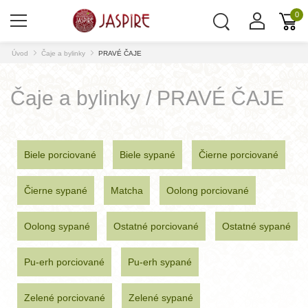
0
Úvod
Čaje a bylinky
PRAVÉ ČAJE
Čaje a bylinky / PRAVÉ ČAJE
Biele porciované
Biele sypané
Čierne porciované
Čierne sypané
Matcha
Oolong porciované
Oolong sypané
Ostatné porciované
Ostatné sypané
Pu-erh porciované
Pu-erh sypané
Zelené porciované
Zelené sypané