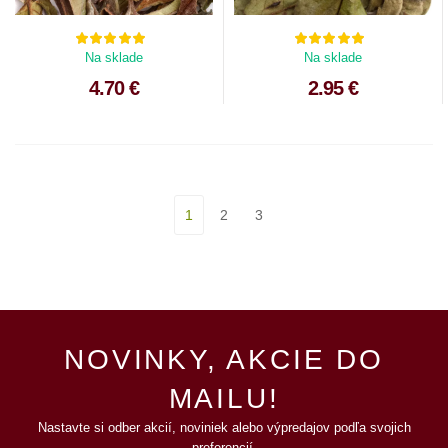
Na sklade
Na sklade
4.70 €
2.95 €
1
2
3
NOVINKY, AKCIE DO
MAILU!
Nastavte si odber akcií, noviniek alebo výpredajov podľa svojich
preferencií.