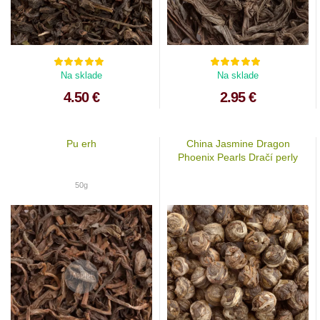
Na sklade
Na sklade
4.50 €
2.95 €
Pu erh
China Jasmine Dragon
Phoenix Pearls Dračí perly
50 g
50g