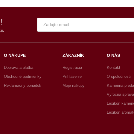
!
ií.
O NÁKUPE
ZÁKAZNÍK
O NÁS
Doprava a platba
Registrácia
Kontakt
Obchodné podmienky
Prihlásenie
O spoločnosti
Reklamačný poriadok
Moje nákupy
Kamenná preda
Výročná správa
Lexikón kameň
Lexikón aromat