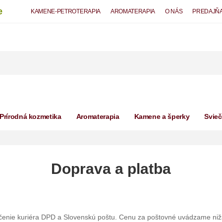
e
KAMENE-PETROTERAPIA
AROMATERAPIA
O NÁS
PREDAJŇ
Prírodná kozmetika
Aromaterapia
Kamene a šperky
Svie
Doprava a platba
nie kuriéra DPD a Slovenskú poštu. Cenu za poštovné uvádzame nižšie.