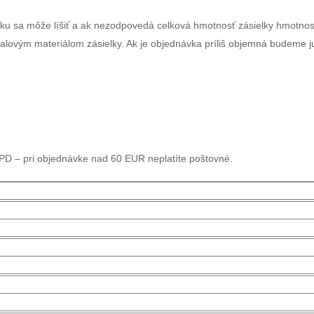
lku sa môže líšiť a ak nezodpovedá celková hmotnosť zásielky hmotno
alovým materiálom zásielky. Ak je objednávka príliš objemná budeme j
DPD – pri objednávke nad 60 EUR neplatíte poštovné.