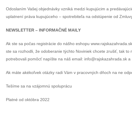
Odoslaním Vašej objednávky vzniká medzi kupujúcim a predávajúc
uplatnení práva kupujúceho – spotrebiteľa na odstúpenie od Zmluvy
NEWSLETTER – INFORMAČNÉ MAILY
Ak ste sa počas registrácie do nášho eshopu www.rajskazahrada.sk 
ste sa rozhodli, že odoberanie týchto Noviniek chcete zrušiť, tak t
potrebovali pomôcť napíšte na náš email: info@rajskazahrada.sk 
Ak máte akékoľvek otázky radi Vám v pracovných dňoch na ne odpo
Tešíme sa na vzájomnú spoluprácu
Platné od októbra 2022