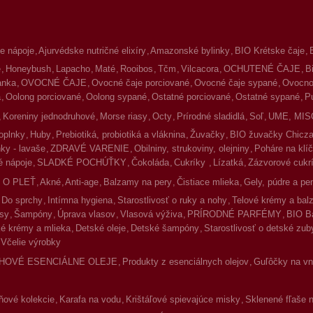
e nápoje
Ajurvédske nutričné elixíry
Amazonské bylinky
BIO Krétske čaje
é
Honeybush
Lapacho
Maté
Rooibos
Tčm
Vilcacora
OCHUTENÉ ČAJE
B
lanka
OVOCNÉ ČAJE
Ovocné čaje porciované
Ovocné čaje sypané
Ovocno-
a
Oolong porciované
Oolong sypané
Ostatné porciované
Ostatné sypané
P
Koreniny jednodruhové
Morse riasy
Octy
Prírodné sladidlá
Soľ
UME, MIS
oplnky
Huby
Prebiotiká, probiotiká a vláknina
Žuvačky
BIO žuvačky Chicz
ky - lavaše
ZDRAVÉ VARENIE
Obilniny, strukoviny, olejniny
Poháre na klíč
 nápoje
SLADKÉ POCHÚŤKY
Čokoláda
Cukríky
Lízatká
Zázvorové cukr
 O PLEŤ
Akné
Anti-age
Balzamy na pery
Čistiace mlieka
Gely, púdre a pe
Do sprchy
Intímna hygiena
Starostlivosť o ruky a nohy
Telové krémy a ba
asy
Šampóny
Úprava vlasov
Vlasová výživa
PRÍRODNÉ PARFÉMY
BIO B
é krémy a mlieka
Detské oleje
Detské šampóny
Starostlivosť o detské zub
Včelie výrobky
HOVÉ ESENCIÁLNE OLEJE
Produkty z esenciálnych olejov
Guľôčky na vnú
ové kolekcie
Karafa na vodu
Krištáľové spievajúce misky
Sklenené fľaše 