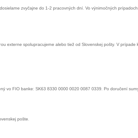
odosielame zvyčajne do 1-2 pracovných dní. Vo výnimočných prípadoch
ktorou externe spolupracujeme alebo tiež od Slovenskej pošty. V prípade
ný vo FIO banke: SK63 8330 0000 0020 0087 0339. Po doručení sumy 
ovenskej pošte.