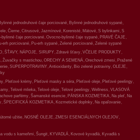
Bylinné jednodruhové čaje porciované
Bylinné jednodruhové sypané
iele
Čierne
Citrusové
Jazmínové
Korenisté
Mätové
S bylinkami
S
bylinné čaje porciované
Ovocno-bylinné čaje sypané
PRAVÉ ČAJE
u-erh porciované
Pu-erh sypané
Zelené porciované
Zelené sypané
O
ŠŤAVY, NÁPOJE, SIRUPY
Zdravé šťavy
VČELIE PRODUKTY
a
Žuvačky s mastichou
ORECHY A SEMENÁ
Orechové zmesi
Pražené
enie
SUPERPOTRAVINY
Antioxidanty
Bio zelené potraviny
OLEJE
íky
ny
Pleťové krémy
Pleťové masky a séra
Pleťové oleje
Pleťové peelingy
lzamy
Telové mlieka
Telové oleje
Telové peelingy
Wellness
VLASOVÁ
achove parfémy
Šamanské esencie
PÁNSKA KOZMETIKA
Na pleť
Na
y
ŠPECIFICKÁ KOZMETIKA
Kozmetické doplnky
Na opaľovanie
torné užitie
NOSNÉ OLEJE
ZMESI ESENCIÁLNYCH OLEJOV
na vodu s kameňmi
Šungit
KYVADLÁ
Kovové kyvadlá
Kyvadlá s