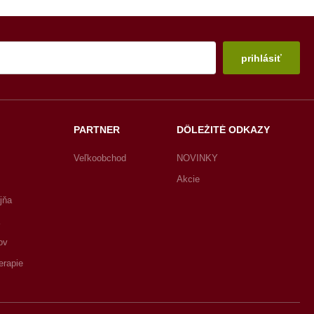
prihlásiť
PARTNER
DÔLEŽITÉ ODKAZY
Veľkoobchod
NOVINKY
Akcie
jňa
ov
erapie