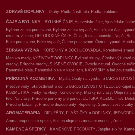
ZDRAVÉ DOPLNKY
Druhy
Podľa častí tela
Podľa problému
ČAJE A BYLINKY
BYLINNÉ ČAJE
Ajurvédske čaje
Ajurvédske horúc
Bylinné zmesi porciované
Bylinné zmesi sypané
Himalájske čaje sypan
ovocím
Zelené
ORTODOXNÉ ČAJE
Čína
India
Japonsko
Nepál
Sri 
Biele porciované
Biele sypané
Čierne porciované
Čierne sypané
Match
ZDRAVÁ VÝŽIVA
KORENINY A DOCHUCOVADLÁ
Koreninové zmesi
Manuka medy
VÝŽIVOVÉ DOPLNKY
Bylinné sirupy
Čínske výživové d
orechy
Prírodné orechy
SUŠENÉ OVOCIE
Ovocie natural
Ovocné tyčin
Panenské oleje
Panenské oleje v kapsliach
KÁVOVINY a iné povzbudivé
PRÍRODNÁ KOZMETIKA
Mydlá
Obaly na výrobu
STAROSTLIVOSŤ
Pleťové vody
Starostlivosť o oči
STAROSTLIVOSŤ O TELO
Do kúpeľa
KOZMETIKA
Farby na vlasy
Kondicionéry
Masky na vlasy
Oleje na vl
telo
Na vlasy
Prírodné parfémy pre pánov
DETSKÁ KOZMETIKA
Detsk
Prírodné balzamy
Prírodné dezodoranty
Repelenty
Starostlivosť o zuby
AROMATERAPIA
DIFUZÉRY
FĽAŠTIČKY a DOPLNKY
JEDNODRU
Aromaterapeutické spreje
Roll-on oleje so zmesami esencií
Zmesi
KAMENE A ŠPERKY
KAMEŇOVÉ PRODUKTY
Jaspire elixíry
Kameň