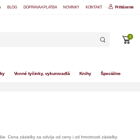
A
BLOG
DOPRAVA A PLATBA
NOVINKY
KONTAKT
Prihlásenie
0
čky
Vonné tyčinky, vykurovadlá
Knihy
Špeciálne
 Cena zásielky sa odvíja od ceny i od hmotnosti zásielky.