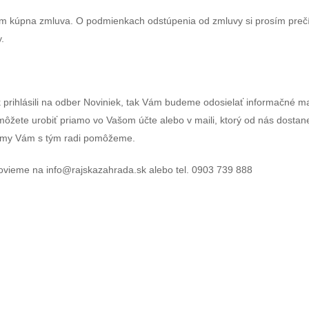
im kúpna zmluva. O podmienkach odstúpenia od zmluvy si prosím preč
.
prihlásili na odber Noviniek, tak Vám budeme odosielať informačné ma
o môžete urobiť priamo vo Vašom účte alebo v maili, ktorý od nás dostan
a my Vám s tým radi pomôžeme.
vieme na info@rajskazahrada.sk alebo tel. 0903 739 888