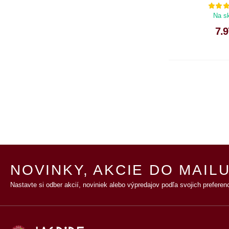
Na s
7.9
NOVINKY, AKCIE DO MAILU
Nastavte si odber akcií, noviniek alebo výpredajov podľa svojich preferenc