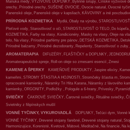
Manuka medy
VÝŽIVOVÉ DOPLNKY
Bylinné sirupy
Čínske výživové d
orechy
Prírodné orechy
SUŠENÉ OVOCIE
Ovocie natural
Ovocné tyčin
Panenské oleje
Panenské oleje v kapsliach
KÁVOVINY a iné povzbudivé
PRÍRODNÁ KOZMETIKA
Mydlá
Obaly na výrobu
STAROSTLIVOSŤ
Pleťové vody
Starostlivosť o oči
STAROSTLIVOSŤ O TELO
Do kúpeľa
KOZMETIKA
Farby na vlasy
Kondicionéry
Masky na vlasy
Oleje na vl
telo
Na vlasy
Prírodné parfémy pre pánov
DETSKÁ KOZMETIKA
Detsk
Prírodné balzamy
Prírodné dezodoranty
Repelenty
Starostlivosť o zuby
AROMATERAPIA
DIFUZÉRY
FĽAŠTIČKY a DOPLNKY
JEDNODRU
Aromaterapeutické spreje
Roll-on oleje so zmesami esencií
Zmesi
KAMENE A ŠPERKY
KAMEŇOVÉ PRODUKTY
Jaspire elixíry
Kameň
kameňmi
STROMY ŠŤASTIA A HOJNOSTI
Stromčeky šťastia m
Strom
opracované kamienky
Náramky Tri Hita Karana
Náramky z lávového ka
kamienky
ORGONITY
Podložky
Pologule a 6-hrany
Prívesky
Pyramíd
SVIEČKY
ČAKROVÉ SVIEČKY
Čarovné sviečky
Rituálne sviečky
Č
Svietniky z filipínskych mušlí
VONNÉ TYČINKY, VYKUROVADLÁ
DOPLNKY
Tečúci dym
Vonné 
VONNÉ TYČINKY
Drevené stojany farebné
Drevené stojany natural
Sto
Harmonizujúce
Korenisté
Kvetové
Mätové
Meditačné
Na financie
Na k