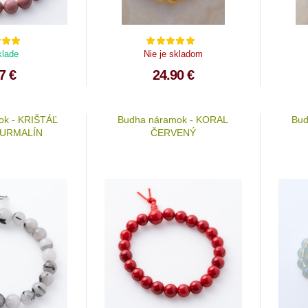
klade
Nie je skladom
7 €
24.90 €
ok - KRIŠTÁĽ
Budha náramok - KORAL
Bud
TURMALÍN
ČERVENÝ