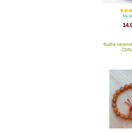
Na s
14.
Budha náramo
ČER