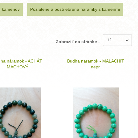
h kameňov
Pozlátené a postriebrené náramky s kameňmi
Zobraziť na stránke :
dha náramok - ACHÁT
Budha náramok - MALACHIT
MACHOVÝ
nepr.