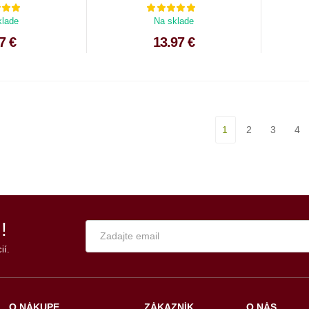
klade
Na sklade
7 €
13.97 €
1
2
3
4
!
ií.
O NÁKUPE
ZÁKAZNÍK
O NÁS