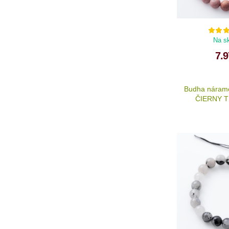
Na s
7.9
Budha náram
ČIERNY 