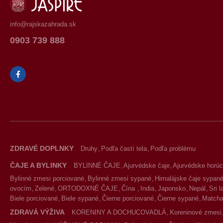
info@rajskazahrada.sk
0903 739 888
ZDRAVÉ DOPLNKY
Druhy
Podľa častí tela
Podľa problému
ČAJE A BYLINKY
BYLINNÉ ČAJE
Ajurvédske čaje
Ajurvédske horúc
Bylinné zmesi porciované
Bylinné zmesi sypané
Himalájske čaje sypan
ovocím
Zelené
ORTODOXNÉ ČAJE
Čína
India
Japonsko
Nepál
Sri 
Biele porciované
Biele sypané
Čierne porciované
Čierne sypané
Match
ZDRAVÁ VÝŽIVA
KORENINY A DOCHUCOVADLÁ
Koreninové zmesi