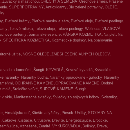
a
Žuvačky s mastichou
ORECHY A SEMENÁ
Orechové zmesi
Pražené
enie
SUPERPOTRAVINY
Antioxidanty
Bio zelené potraviny
OLEJE
íky
ny
Pleťové krémy
Pleťové masky a séra
Pleťové oleje
Pleťové peelingy
lzamy
Telové mlieka
Telové oleje
Telové peelingy
Wellness
VLASOVÁ
achove parfémy
Šamanské esencie
PÁNSKA KOZMETIKA
Na pleť
Na
y
ŠPECIFICKÁ KOZMETIKA
Kozmetické doplnky
Na opaľovanie
torné užitie
NOSNÉ OLEJE
ZMESI ESENCIÁLNYCH OLEJOV
na vodu s kameňmi
Šungit
KYVADLÁ
Kovové kyvadlá
Kyvadlá s
ké náramky
Náramky budha
Náramky opracované - guľôčky
Náramky
kameňmi
OCHRANNÉ KAMENE
OPRACOVANÉ KAMENE
Drobné
a malé
Srdiečka veľké
SUROVÉ KAMENE
Šungit
 v skle
Manifestačné sviečky
Sviečky zo sójových bôbov
Svietniky
ie
Himalájska soľ
Kliešte a lyžičky
Piesok
Uhlíky
STOJANY NA
é
Čakrové
Čistiace
Citrusové
Drevité
Energetizujúce
Erotické
zemňujúce
Vznešené
Zemité
VYKUROVADLÁ
Bylinky
Drevá