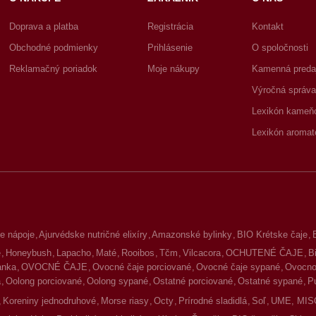
Doprava a platba
Registrácia
Kontakt
Obchodné podmienky
Prihlásenie
O spoločnosti
Reklamačný poriadok
Moje nákupy
Kamenná preda
Výročná správa
Lexikón kameň
Lexikón aromat
e nápoje
Ajurvédske nutričné elixíry
Amazonské bylinky
BIO Krétske čaje
é
Honeybush
Lapacho
Maté
Rooibos
Tčm
Vilcacora
OCHUTENÉ ČAJE
B
lanka
OVOCNÉ ČAJE
Ovocné čaje porciované
Ovocné čaje sypané
Ovocno-
a
Oolong porciované
Oolong sypané
Ostatné porciované
Ostatné sypané
P
Koreniny jednodruhové
Morse riasy
Octy
Prírodné sladidlá
Soľ
UME, MIS