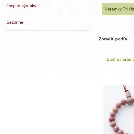
Jaspire výrobky
Náramky Tri Hi
Sezónne
Zoradiť podľa :
Budha narám