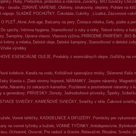
oplnky
Huby
Prebiotiká, probiotiká a vláknina
Žuvačky
BIO žuvačky Chicz
ky - lavaše
ZDRAVÉ VARENIE
Obilniny, strukoviny, olejniny
Poháre na klíč
 nápoje
SLADKÉ POCHÚŤKY
Čokoláda
Cukríky
Lízatká
Zázvorové cukr
 O PLEŤ
Akné
Anti-age
Balzamy na pery
Čistiace mlieka
Gely, púdre a pe
Do sprchy
Intímna hygiena
Starostlivosť o ruky a nohy
Telové krémy a ba
asy
Šampóny
Úprava vlasov
Vlasová výživa
PRÍRODNÉ PARFÉMY
BIO B
é krémy a mlieka
Detské oleje
Detské šampóny
Starostlivosť o detské zub
Včelie výrobky
HOVÉ ESENCIÁLNE OLEJE
Produkty z esenciálnych olejov
Guľôčky na vnú
ové kolekcie
Karafa na vodu
Krištáľové spievajúce misky
Sklenené fľaše 
čeky šťastia s
Zlaté stromy hojnosti
NÁRAMKY
Jaspire náramky
Magnetic
meňa
Náramky zo sekaných kameňov
Pozlátené a postriebrené náramky s 
y a generátory
PRÍVESKY
Donuty
Jednodruhové prívesky
Šperky
Srdiečk
ISTIACE SVIEČKY
KAMEŇOVÉ SVIEČKY
Sviečky v skle
Čakrové sviečky
kužele
Vonné tehličky
KADIDELNICE A DIFUZÉRY
Pomôcky pre vykurovan
jany na vonné tyčinky a kužele
VONNÉ TYČINKY
Antidepresívne
Bylinkov
rásu
Ochranné
Ovocné
Pre radosť a šťastie
Relaxačné
Rituálne
Svieže
U