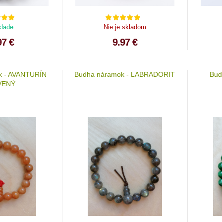
klade
Nie je skladom
97 €
9.97 €
k - AVANTURÍN
Budha náramok - LABRADORIT
Bud
VENÝ