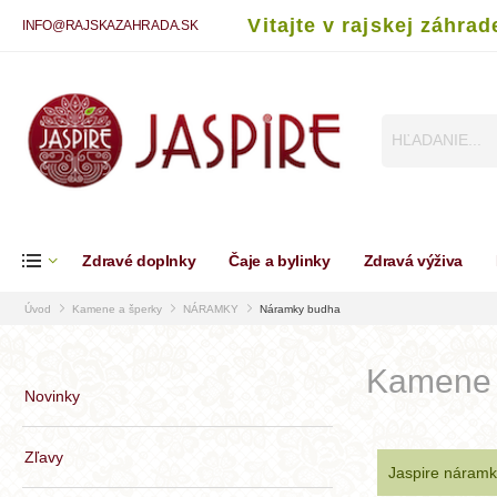
Vitajte v rajskej záhrad
INFO@RAJSKAZAHRADA.SK
Zdravé doplnky
Čaje a bylinky
Zdravá výživa
Úvod
Kamene a šperky
NÁRAMKY
Náramky budha
Kamene 
Novinky
Zľavy
Jaspire náramk