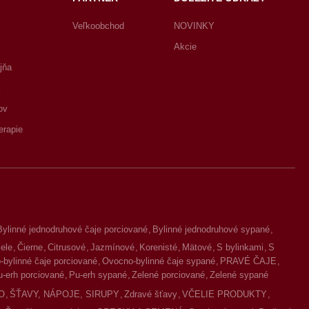
Veľkoobchod
NOVINKY
Akcie
jňa
ov
erapie
Bylinné jednodruhové čaje porciované
Bylinné jednodruhové sypané
iele
Čierne
Citrusové
Jazmínové
Korenisté
Mätové
S bylinkami
S
bylinné čaje porciované
Ovocno-bylinné čaje sypané
PRAVÉ ČAJE
u-erh porciované
Pu-erh sypané
Zelené porciované
Zelené sypané
O
ŠŤAVY, NÁPOJE, SIRUPY
Zdravé šťavy
VČELIE PRODUKTY