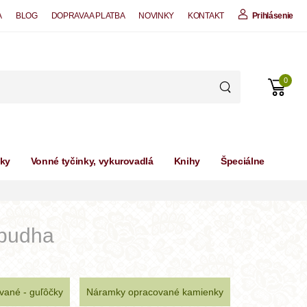
A
BLOG
DOPRAVA A PLATBA
NOVINKY
KONTAKT
Prihlásenie
0
čky
Vonné tyčinky, vykurovadlá
Knihy
Špeciálne
 budha
vané - guľôčky
Náramky opracované kamienky