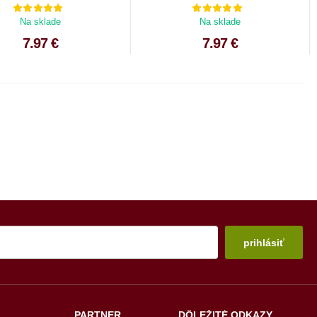
Na sklade
Na sklade
7.97 €
7.97 €
prihlásiť
PARTNER
DÔLEŽITÉ ODKAZY