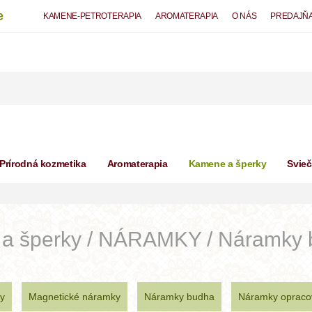
e
KAMENE-PETROTERAPIA
AROMATERAPIA
O NÁS
PREDAJŇ
Prírodná kozmetika
Aromaterapia
Kamene a šperky
Svie
a šperky / NÁRAMKY / Náramky
y
Magnetické náramky
Náramky budha
Náramky opraco