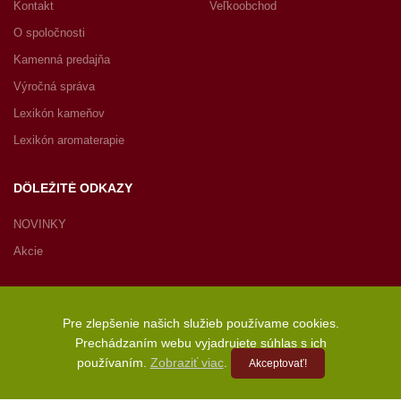
Kontakt
Veľkoobchod
O spoločnosti
Kamenná predajňa
Výročná správa
Lexikón kameňov
Lexikón aromaterapie
DÔLEŽITÉ ODKAZY
NOVINKY
Akcie
Pre zlepšenie našich služieb používame cookies.
Prechádzaním webu vyjadrujete súhlas s ich
Copyright © 2022 JASPIRE s.r.o., Radničné námestie 1, 902 01
používaním.
Zobraziť viac
.
Akceptovať!
Pezinok, Slovenská republika – Všetky práva vyhradené