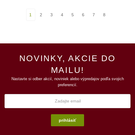
1
2
3
4
5
6
7
8
NOVINKY, AKCIE DO
MAILU!
Nastavte si odber akcií, noviniek alebo výpredajov podľa svojich
preferencií.
prihlásiť