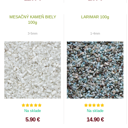
MESAČNÝ KAMEŇ BIELY
LARIMAR 100g
100g
3-5mm
1-4mm
Na sklade
Na sklade
5.90 €
14.90 €