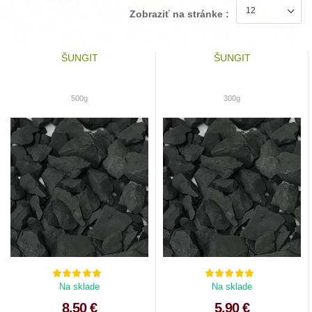
Zobraziť na stránke :
ŠUNGIT
ŠUNGIT
500g
300g
Na sklade
Na sklade
8.50 €
5.90 €