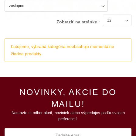
Zobraziť na stránke :
Ľutujeme, vybraná kategória neobsahuje momentálne
žiadne produkty.
NOVINKY, AKCIE DO
MAILU!
Nastavte si odber akcií, noviniek alebo výpredajov podľa svojich
preferencií.