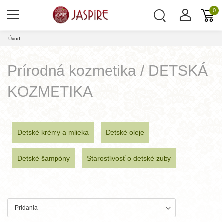
0
Úvod
Prírodná kozmetika / DETSKÁ
KOZMETIKA
Detské krémy a mlieka
Detské oleje
Detské šampóny
Starostlivosť o detské zuby