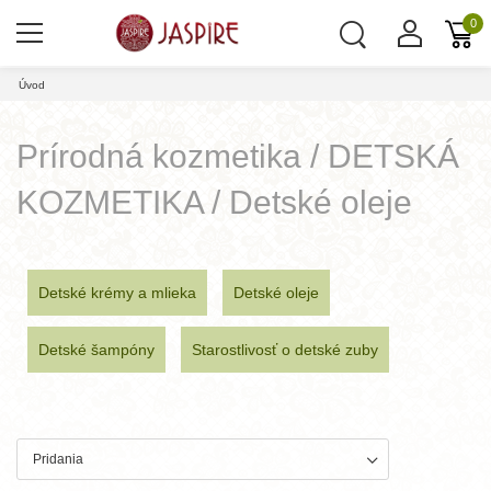
0
Úvod
Prírodná kozmetika / DETSKÁ
KOZMETIKA / Detské oleje
Detské krémy a mlieka
Detské oleje
Detské šampóny
Starostlivosť o detské zuby