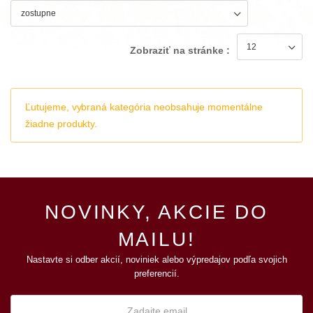
Zobraziť na stránke :
Ľutujeme, vybraná kategória neobsahuje momentálne
žiadne produkty.
NOVINKY, AKCIE DO
MAILU!
Nastavte si odber akcií, noviniek alebo výpredajov podľa svojich
preferencií.