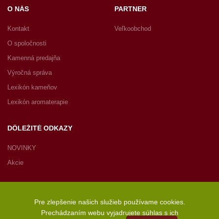
O NÁS
PARTNER
Kontakt
Veľkoobchod
O spoločnosti
Kamenná predajňa
Výročná správa
Lexikón kameňov
Lexikón aromaterapie
DÔLEŽITÉ ODKAZY
NOVINKY
Akcie
Pre zlepšenie našich služieb používame cookies.
Prechádzaním webu vyjadrujete súhlas s ich