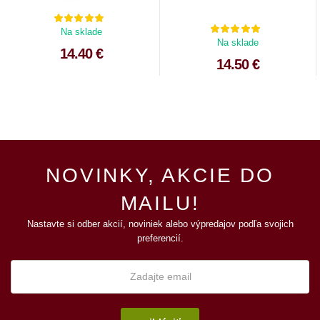
Na sklade
Na sklade
14.40 €
14.50 €
NOVINKY, AKCIE DO
MAILU!
Nastavte si odber akcií, noviniek alebo výpredajov podľa svojich
preferencií.