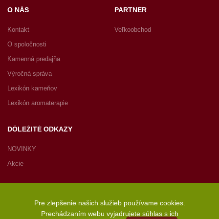
O NÁS
PARTNER
Kontakt
Veľkoobchod
O spoločnosti
Kamenná predajňa
Výročná správa
Lexikón kameňov
Lexikón aromaterapie
DÔLEŽITÉ ODKAZY
NOVINKY
Akcie
Pre zlepšenie našich služieb používame cookies.
Prechádzaním webu vyjadrujete súhlas s ich