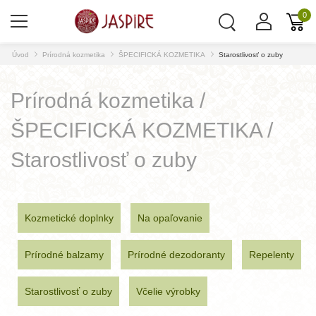
0
Úvod
Prírodná kozmetika
ŠPECIFICKÁ KOZMETIKA
Starostlivosť o zuby
Prírodná kozmetika /
ŠPECIFICKÁ KOZMETIKA /
Starostlivosť o zuby
Kozmetické doplnky
Na opaľovanie
Prírodné balzamy
Prírodné dezodoranty
Repelenty
Starostlivosť o zuby
Včelie výrobky