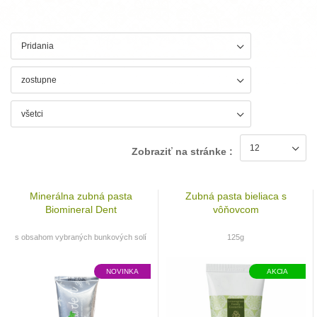
Zobraziť na stránke :
Minerálna zubná pasta
Zubná pasta bieliaca s
Biomineral Dent
vôňovcom
s obsahom vybraných bunkových solí
125g
NOVINKA
AKCIA