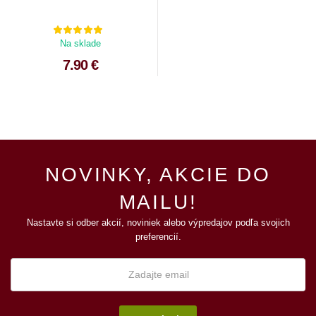
Na sklade
7.90 €
NOVINKY, AKCIE DO
MAILU!
Nastavte si odber akcií, noviniek alebo výpredajov podľa svojich
preferencií.