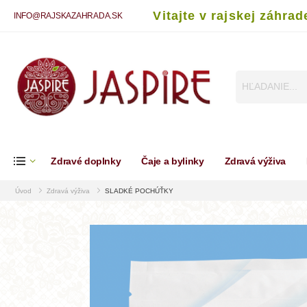
Vitajte v rajskej záhrad
INFO@RAJSKAZAHRADA.SK
Zdravé doplnky
Čaje a bylinky
Zdravá výživa
Úvod
Zdravá výživa
SLADKÉ POCHÚŤKY