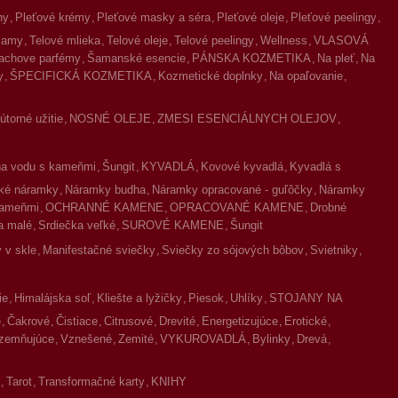
ny
Pleťové krémy
Pleťové masky a séra
Pleťové oleje
Pleťové peelingy
lzamy
Telové mlieka
Telové oleje
Telové peelingy
Wellness
VLASOVÁ
achove parfémy
Šamanské esencie
PÁNSKA KOZMETIKA
Na pleť
Na
y
ŠPECIFICKÁ KOZMETIKA
Kozmetické doplnky
Na opaľovanie
torné užitie
NOSNÉ OLEJE
ZMESI ESENCIÁLNYCH OLEJOV
na vodu s kameňmi
Šungit
KYVADLÁ
Kovové kyvadlá
Kyvadlá s
ké náramky
Náramky budha
Náramky opracované - guľôčky
Náramky
kameňmi
OCHRANNÉ KAMENE
OPRACOVANÉ KAMENE
Drobné
a malé
Srdiečka veľké
SUROVÉ KAMENE
Šungit
 v skle
Manifestačné sviečky
Sviečky zo sójových bôbov
Svietniky
ie
Himalájska soľ
Kliešte a lyžičky
Piesok
Uhlíky
STOJANY NA
é
Čakrové
Čistiace
Citrusové
Drevité
Energetizujúce
Erotické
zemňujúce
Vznešené
Zemité
VYKUROVADLÁ
Bylinky
Drevá
Tarot
Transformačné karty
KNIHY