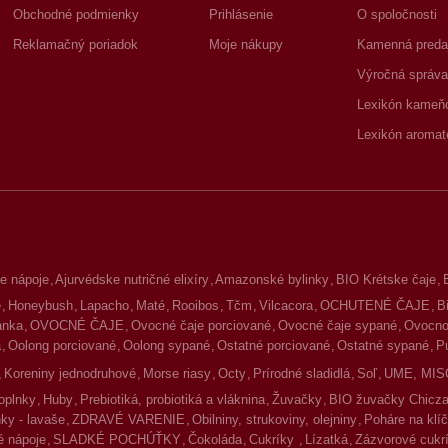
Obchodné podmienky
Prihlásenie
O spoločnosti
Reklamačný poriadok
Moje nákupy
Kamenná preda
Výročná správa
Lexikón kameň
Lexikón aromat
e nápoje
Ajurvédske nutričné elixíry
Amazonské bylinky
BIO Krétske čaje
é
Honeybush
Lapacho
Maté
Rooibos
Tčm
Vilcacora
OCHUTENÉ ČAJE
B
lanka
OVOCNÉ ČAJE
Ovocné čaje porciované
Ovocné čaje sypané
Ovocno-
a
Oolong porciované
Oolong sypané
Ostatné porciované
Ostatné sypané
P
Koreniny jednodruhové
Morse riasy
Octy
Prírodné sladidlá
Soľ
UME, MIS
oplnky
Huby
Prebiotiká, probiotiká a vláknina
Žuvačky
BIO žuvačky Chicz
ky - lavaše
ZDRAVÉ VARENIE
Obilniny, strukoviny, olejniny
Poháre na klíč
 nápoje
SLADKÉ POCHÚŤKY
Čokoláda
Cukríky
Lízatká
Zázvorové cukr