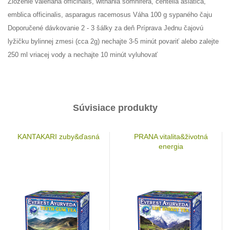
Zloženie valeriana officinalis, withania somnifera, centella asiatica,
emblica officinalis, asparagus racemosus Váha 100 g sypaného čaju
Doporučené dávkovanie 2 - 3 šálky za deň Príprava Jednu čajovú
lyžičku bylinnej zmesi (cca 2g) nechajte 3-5 minút povariť alebo zalejte
250 ml vriacej vody a nechajte 10 minút vyluhovať
Súvisiace produkty
KANTAKARI zuby&ďasná
PRANA vitalita&životná
energia