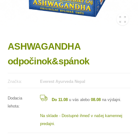
ASHWAGANDHA
odpočinok&spánok
Značka:
Everest Ayurveda Nepal
Dodacia
Do 11.08
u vás alebo
08.08
na výdajni.
lehota:
Na sklade - Dostupné ihneď v našej kamennej
predajni.