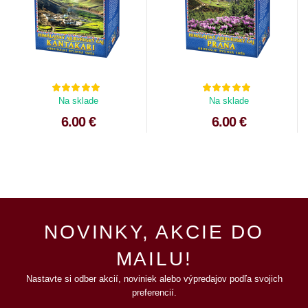
Na sklade
Na sklade
6.00 €
6.00 €
NOVINKY, AKCIE DO
MAILU!
Nastavte si odber akcií, noviniek alebo výpredajov podľa svojich
preferencií.