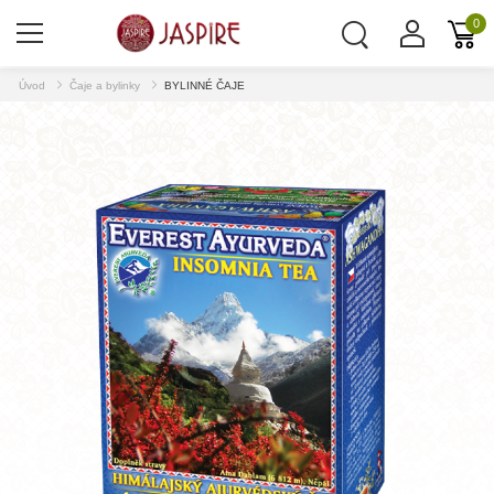
0
Úvod
Čaje a bylinky
BYLINNÉ ČAJE