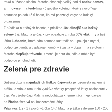
trpká a úžasne sladká. Matcha obsahuje veľký podiel
antioxidantov,
aminokyselín a teofylínu
- čajového kofeínu, ktorý sa uvoľňuje
postupne po dobu 3-6 hodín, čo má priaznivý vplyv na ľudský
organizmus.
Z hľadiska nutričných hodnôt je približne
10x silnejší ako bežný
zelený čaj
. Matcha je čaj, ktorý obsahuje zhruba
30% vlákniny
a tiež
látku
L-theanín
, ktorá nám pomáha sústrediť sa, upokojuje myseľ,
podporuje pamäť a vyplavuje hormóny šťastia – dopamín a serotonín.
Matcha
zlepšuje trávenie
, zmenšuje chuť do jedla a môže byť
podporou pri chudnutí.
Zelená pre zdravie
Sušená dužina
najmladších lístkov čajovníka
je rozomletá na jemný
prášok a vďaka tomu telo využíva všetky prospešné látky obsiahnuté v
čaji. Pri výrobe čaju Matcha nedochádza k fermentácii, nepridávajú
sa
žiadne farbivá
ani konzervačné látky.
Príprava
: 1/2 - 1 čajovú lyžičku (3 g) Matcha prášku zalejeme 150 - 200