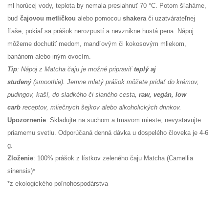
ml horúcej vody, teplota by nemala presiahnuť 70 °C. Potom šľaháme,
buď
čajovou metličkou
alebo pomocou
shakera
či uzatvárateľnej
fľaše, pokiaľ sa prášok nerozpustí a nevznikne hustá pena. Nápoj
môžeme dochutiť medom, mandľovým či kokosovým mliekom,
banánom alebo iným ovocím.
Tip
: Nápoj z Matcha čaju je možné pripraviť
teplý aj
studený
(smoothie). Jemne mletý prášok môžete pridať do krémov,
pudingov, kaší, do sladkého či slaného cesta,
raw, vegán, low
carb
receptov, mliečnych šejkov alebo alkoholických drinkov.
Upozornenie
: Skladujte na suchom a tmavom mieste, nevystavujte
priamemu svetlu. Odporúčaná denná dávka u dospelého človeka je 4-6
g.
Zloženie
: 100% prášok z lístkov zeleného čaju Matcha (Camellia
sinensis)*
*z ekologického poľnohospodárstva