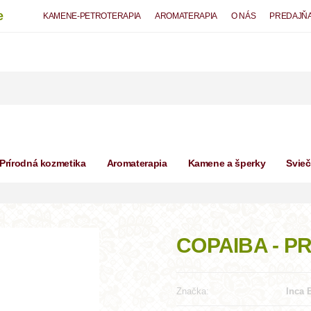
e
KAMENE-PETROTERAPIA
AROMATERAPIA
O NÁS
PREDAJŇ
Prírodná kozmetika
Aromaterapia
Kamene a šperky
Svie
COPAIBA - P
Značka:
Inca 