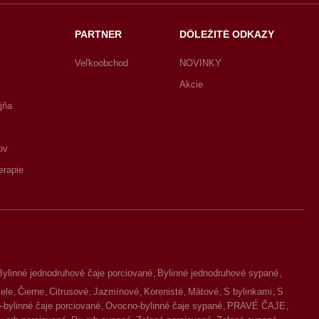
PARTNER
DÔLEŽITÉ ODKAZY
Veľkoobchod
NOVINKY
Akcie
jňa
ov
erapie
Bylinné jednodruhové čaje porciované
Bylinné jednodruhové sypané
iele
Čierne
Citrusové
Jazmínové
Korenisté
Mätové
S bylinkami
S
bylinné čaje porciované
Ovocno-bylinné čaje sypané
PRAVÉ ČAJE