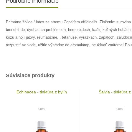
Podrobné informácie
Primárna živica / latex ze stromu Copaifera officinalis Zloženie: surovi
bronchitíde, dýchacích problémoch, hemoroidoch, kašli, kožných hubách 
kožu a hojí jazvy, reumatizme, , tetanuse, vyrážkach, zápaloch, žalúdo
rozpustiť vo vode, užitie výhradne do aromalámp, neužívať vnútorne! Použ
Súvisiace produkty
Echinacea - tinktúra z bylín
Šalvia - tinktúra z
50ml
50ml