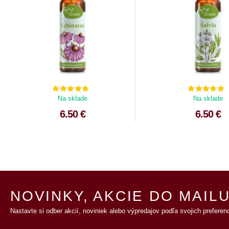
Na sklade
Na sklade
6.50 €
6.50 €
NOVINKY, AKCIE DO MAILU
Nastavte si odber akcií, noviniek alebo výpredajov podľa svojich preferenc