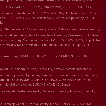
u-erh porciované
Pu-erh sypané
Zelené porciované
Zelené sypané
O
ŠŤAVY, NÁPOJE, SIRUPY
Zdravé šťavy
VČELIE PRODUKTY
a
Žuvačky s mastichou
ORECHY A SEMENÁ
Orechové zmesi
Pražené
enie
SUPERPOTRAVINY
Antioxidanty
Bio zelené potraviny
OLEJE
íky
ny
Pleťové krémy
Pleťové masky a séra
Pleťové oleje
Pleťové peelingy
lzamy
Telové mlieka
Telové oleje
Telové peelingy
Wellness
VLASOVÁ
achove parfémy
Šamanské esencie
PÁNSKA KOZMETIKA
Na pleť
Na
y
ŠPECIFICKÁ KOZMETIKA
Kozmetické doplnky
Na opaľovanie
torné užitie
NOSNÉ OLEJE
ZMESI ESENCIÁLNYCH OLEJOV
na vodu s kameňmi
Šungit
KYVADLÁ
Kovové kyvadlá
Kyvadlá s
ké náramky
Náramky budha
Náramky opracované - guľôčky
Náramky
kameňmi
OCHRANNÉ KAMENE
OPRACOVANÉ KAMENE
Drobné
a malé
Srdiečka veľké
SUROVÉ KAMENE
Šungit
 v skle
Manifestačné sviečky
Sviečky zo sójových bôbov
Svietniky
ie
Himalájska soľ
Kliešte a lyžičky
Piesok
Uhlíky
STOJANY NA