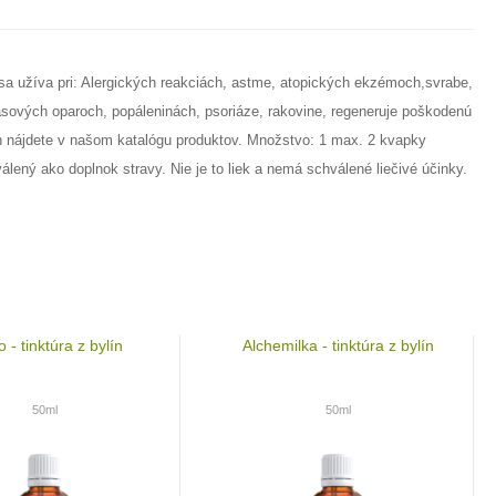
e sa užíva pri: Alergických reakciách, astme, atopických ekzémoch,svrabe,
ásových oparoch, popáleninách, psoriáze, rakovine, regeneruje poškodenú
ch nájdete v našom katalógu produktov. Množstvo: 1 max. 2 kvapky
lený ako doplnok stravy. Nie je to liek a nemá schválené liečivé účinky.
 - tinktúra z bylín
Alchemilka - tinktúra z bylín
50ml
50ml