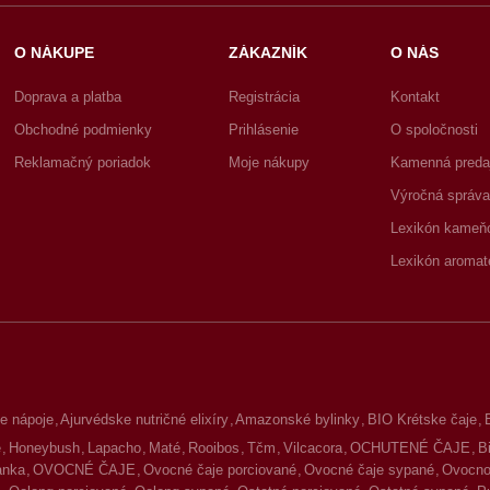
O NÁKUPE
ZÁKAZNÍK
O NÁS
Doprava a platba
Registrácia
Kontakt
Obchodné podmienky
Prihlásenie
O spoločnosti
Reklamačný poriadok
Moje nákupy
Kamenná preda
Výročná správa
Lexikón kameň
Lexikón aromat
e nápoje
Ajurvédske nutričné elixíry
Amazonské bylinky
BIO Krétske čaje
é
Honeybush
Lapacho
Maté
Rooibos
Tčm
Vilcacora
OCHUTENÉ ČAJE
B
lanka
OVOCNÉ ČAJE
Ovocné čaje porciované
Ovocné čaje sypané
Ovocno-