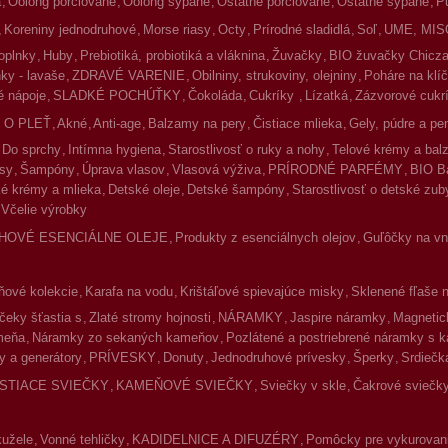
a
Oolong porciované
Oolong sypané
Ostatné porciované
Ostatné sypané
P
Koreniny jednodruhové
Morse riasy
Octy
Prírodné sladidlá
Soľ
UME, MIS
oplnky
Huby
Prebiotiká, probiotiká a vláknina
Žuvačky
BIO žuvačky Chicz
ky - lavaše
ZDRAVÉ VARENIE
Obilniny, strukoviny, olejniny
Poháre na klíč
 nápoje
SLADKÉ POCHÚŤKY
Čokoláda
Cukríky
Lízatká
Zázvorové cukr
 O PLEŤ
Akné
Anti-age
Balzamy na pery
Čistiace mlieka
Gely, púdre a pe
Do sprchy
Intímna hygiena
Starostlivosť o ruky a nohy
Telové krémy a ba
asy
Šampóny
Úprava vlasov
Vlasová výživa
PRÍRODNÉ PARFÉMY
BIO B
é krémy a mlieka
Detské oleje
Detské šampóny
Starostlivosť o detské zub
Včelie výrobky
HOVÉ ESENCIÁLNE OLEJE
Produkty z esenciálnych olejov
Guľôčky na vnú
ové kolekcie
Karafa na vodu
Krištáľové spievajúce misky
Sklenené fľaše 
čeky šťastia s
Zlaté stromy hojnosti
NÁRAMKY
Jaspire náramky
Magnetic
meňa
Náramky zo sekaných kameňov
Pozlátené a postriebrené náramky s 
y a generátory
PRÍVESKY
Donuty
Jednodruhové prívesky
Šperky
Srdiečk
ISTIACE SVIEČKY
KAMEŇOVÉ SVIEČKY
Sviečky v skle
Čakrové sviečky
kužele
Vonné tehličky
KADIDELNICE A DIFUZÉRY
Pomôcky pre vykurovan