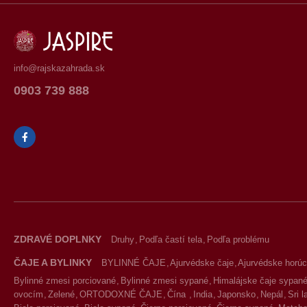
info@rajskazahrada.sk
0903 739 888
ZDRAVÉ DOPLNKY
Druhy
Podľa častí tela
Podľa problému
ČAJE A BYLINKY
BYLINNÉ ČAJE
Ajurvédske čaje
Ajurvédske horúc
Bylinné zmesi porciované
Bylinné zmesi sypané
Himalájske čaje sypan
ovocím
Zelené
ORTODOXNÉ ČAJE
Čína
India
Japonsko
Nepál
Sri 