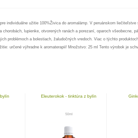
na pre individuálne užitie 100%Živica do aromalámp. V peruánskom liečiteľstv
a chorobách, lupienke, otvorených ranách a porezaní, oparoch všeobecne, p
čných problémoch a bolestiach, žaludočných vredoch. Viac o týchto produkto
itie: určené výhradne k aromaterapii! Množstvo: 25 ml Tento výrobok je schvá
 bylín
Eleuterokok - tinktúra z bylín
Ginko
50ml