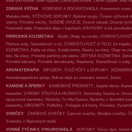
Biele porciované
Biele sypané
Čierne porciované
Čierne sypané
Match
ZDRAVÁ VÝŽIVA
KORENINY A DOCHUCOVADLÁ
Koreninové zmesi
Manuka medy
VÝŽIVOVÉ DOPLNKY
Bylinné sirupy
Čínske výživové d
orechy
Prírodné orechy
SUŠENÉ OVOCIE
Ovocie natural
Ovocné tyčin
Panenské oleje
Panenské oleje v kapsliach
KÁVOVINY a iné povzbudivé
PRÍRODNÁ KOZMETIKA
Mydlá
Obaly na výrobu
STAROSTLIVOSŤ
Pleťové vody
Starostlivosť o oči
STAROSTLIVOSŤ O TELO
Do kúpeľa
KOZMETIKA
Farby na vlasy
Kondicionéry
Masky na vlasy
Oleje na vl
telo
Na vlasy
Prírodné parfémy pre pánov
DETSKÁ KOZMETIKA
Detsk
Prírodné balzamy
Prírodné dezodoranty
Repelenty
Starostlivosť o zuby
AROMATERAPIA
DIFUZÉRY
FĽAŠTIČKY a DOPLNKY
JEDNODRU
Aromaterapeutické spreje
Roll-on oleje so zmesami esencií
Zmesi
KAMENE A ŠPERKY
KAMEŇOVÉ PRODUKTY
Jaspire elixíry
Kameň
kameňmi
STROMY ŠŤASTIA A HOJNOSTI
Stromčeky šťastia m
Strom
opracované kamienky
Náramky Tri Hita Karana
Náramky z lávového ka
kamienky
ORGONITY
Podložky
Pologule a 6-hrany
Prívesky
Pyramíd
SVIEČKY
ČAKROVÉ SVIEČKY
Čarovné sviečky
Rituálne sviečky
Č
Svietniky z filipínskych mušlí
VONNÉ TYČINKY, VYKUROVADLÁ
DOPLNKY
Tečúci dym
Vonné 