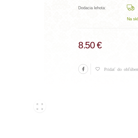
Dodacia lehota:
Na sk
8.50 €
Pridať do obľúben