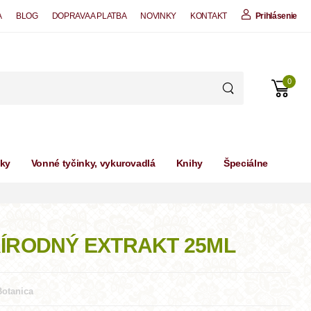
A
BLOG
DOPRAVA A PLATBA
NOVINKY
KONTAKT
Prihlásenie
0
čky
Vonné tyčinky, vykurovadlá
Knihy
Špeciálne
RÍRODNÝ EXTRAKT 25ML
Botanica