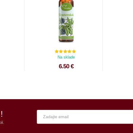
Na sklade
6.50 €
!
ií.