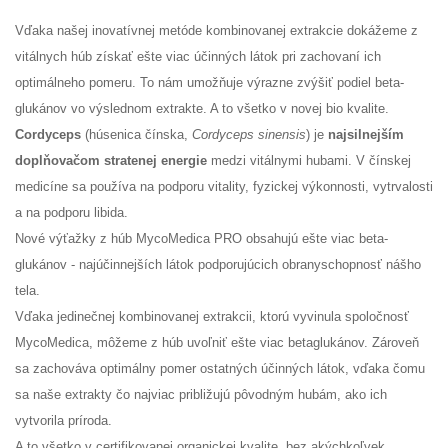
Vďaka našej inovatívnej metóde kombinovanej extrakcie dokážeme z
vitálnych húb získať ešte viac účinných látok pri zachovaní ich
optimálneho pomeru. To nám umožňuje výrazne zvýšiť podiel beta-
glukánov vo výslednom extrakte. A to všetko v novej bio kvalite.
Cordyceps
(húsenica čínska,
Cordyceps sinensis
) je
najsilnejším
doplňovačom stratenej energie
medzi vitálnymi hubami. V čínskej
medicíne sa používa na podporu vitality, fyzickej výkonnosti, vytrvalosti
a na podporu libida.
Nové výťažky z húb MycoMedica PRO obsahujú ešte viac beta-
glukánov - najúčinnejších látok podporujúcich obranyschopnosť nášho
tela.
Vďaka jedinečnej kombinovanej extrakcii, ktorú vyvinula spoločnosť
MycoMedica, môžeme z húb uvoľniť ešte viac betaglukánov. Zároveň
sa zachováva optimálny pomer ostatných účinných látok, vďaka čomu
sa naše extrakty čo najviac približujú pôvodným hubám, ako ich
vytvorila príroda.
A to všetko v certifikovanej organickej kvalite, bez akýchkoľvek