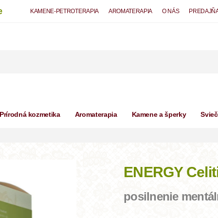
e
KAMENE-PETROTERAPIA
AROMATERAPIA
O NÁS
PREDAJŇ
Prírodná kozmetika
Aromaterapia
Kamene a šperky
Svie
ENERGY Celiti
posilnenie mentá