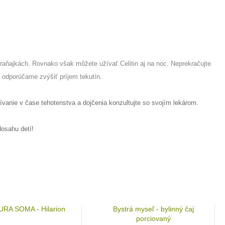
e
 raňajkách. Rovnako však môžete užívať Celitin aj na noc. Neprekračujte
 odporúčame zvýšiť príjem tekutín.
Užívanie v čase tehotenstva a dojčenia konzultujte so svojím lekárom.
osahu detí!
URA SOMA - Hilarion
Bystrá myseľ - bylinný čaj
porciovaný