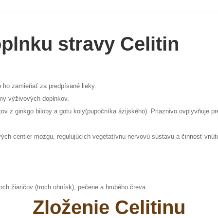
plnku stravy Celitin
o ho zamieňať za predpísané lieky.
amy výživových doplnkov.
aktov z ginkgo biloby a gotu koly(pupočníka ázijského). Priaznivo ovplyvňuj
vých centier mozgu, regulujúcich vegetatívnu nervovú sústavu a činnosť vnút
och žiaričov (troch ohnísk), pečene a hrubého čreva.
Zloženie Celitinu