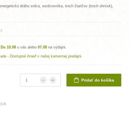
nergetickú dráhu srdca, osrdcovníka, troch žiaričov (troch ohnísk),
gy
Do 10.08
u vás alebo
07.08
na výdajni.
lade - Dostupné ihneď v našej kamennej predajni.
Pridať do košíka
ých