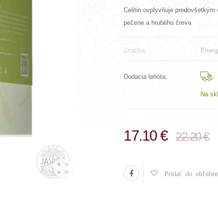
Celitin ovplyvňuje predovšetkým e
pečene a hrubého čreva
Značka:
Ener
Dodacia lehota:
Na sk
17.10 €
22.20 €
Pridať do obľúben