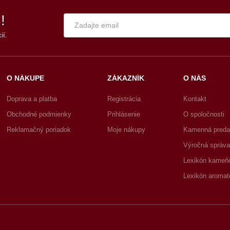
!
ií.
O NÁKUPE
ZÁKAZNÍK
O NÁS
Doprava a platba
Registrácia
Kontakt
Obchodné podmienky
Prihlásenie
O spoločnosti
Reklamačný poriadok
Moje nákupy
Kamenná preda
Výročná správa
Lexikón kameň
Lexikón aromat