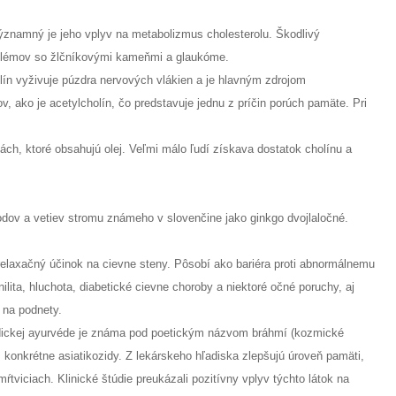
Významný je jeho vplyv na metabolizmus cholesterolu. Škodlivý
oblémov so žlčníkovými kameňmi a glaukóme.
lín vyživuje púzdra nervových vlákien a je hlavným zdrojom
v, ako je acetylcholín, čo predstavuje jednu z príčin porúch pamäte. Pri
ách, ktoré obsahujú olej. Veľmi málo ľudí získava dostatok cholínu a
lodov a vetiev stromu známeho v slovenčine jako ginkgo dvojlaločné.
relaxačný účinok na cievne steny. Pôsobí ako bariéra proti abnormálnemu
lita, hluchota, diabetické cievne choroby a niektoré očné poruchy, aj
 na podnety.
 indickej ayurvéde je známa pod poetickým názvom bráhmí (kozmické
 konkrétne asiatikozidy. Z lekárskeho hľadiska zlepšujú úroveň pamäti,
ŕtviciach. Klinické štúdie preukázali pozitívny vplyv týchto látok na