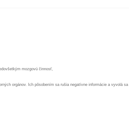
e predovšetkým mozgovú činnosť,
orných orgánov. Ich pôsobením sa rušia negatívne informácie a vyvolá sa