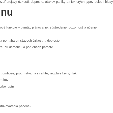
ať prejavy úzkosti, depresie, atakov paniky a niektorých typov bolesti hlavy
inu
gové funkcie – pamäť, plánovanie, sústredenie, pozornosť a učenie
 a pomáha pri stavoch úzkosti a depresie
ite, pri demencii a poruchách pamäte
trombóze, proti mŕtvici a infarktu, reguluje krvný tlak
s tukov
orbe lupín
stukovatenia pečene)