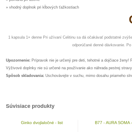
» vhodný doplnok pri kĺbových ťažkostiach
1 kapsula 1× denne Pri užívaní Celitinu sa dá očakávať podstatné zvýše
odporúčané denné dávkovanie. Po 3
Upozornenie:
Prípravok nie je určený pre deti, tehotné a dojčiace ženy!
Výživové doplnky nie sú určené na používanie ako náhrada pestrej stravy
Spôsob skladovania:
Uschovávejte v suchu, mimo dosahu priameho slneč
Súvisiace produkty
Ginko dvojlaločné - list
B77 - AURA SOMA -