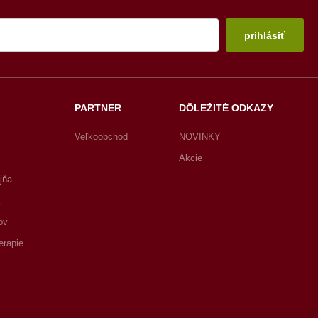
prihlásiť
PARTNER
DÔLEŽITÉ ODKAZY
Veľkoobchod
NOVINKY
Akcie
jňa
ov
erapie