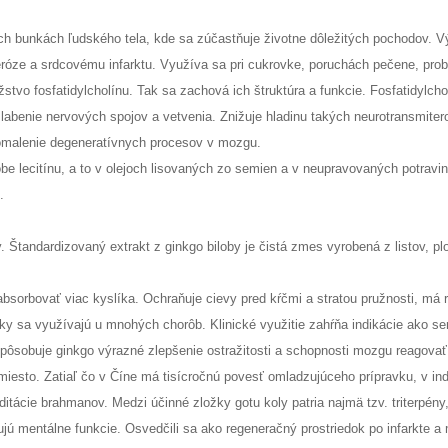
ých bunkách ľudského tela, kde sa zúčastňuje životne dôležitých pochodov. 
eróze a srdcovému infarktu. Využíva sa pri cukrovke, poruchách pečene, pr
o fosfatidylcholínu. Tak sa zachová ich štruktúra a funkcie. Fosfatidylcho
labenie nervových spojov a vetvenia. Znižuje hladinu takých neurotransmitero
pomalenie degeneratívnych procesov v mozgu.
e lecitínu, a to v olejoch lisovaných zo semien a v neupravovaných potravin
.
y. Štandardizovaný extrakt z ginkgo biloby je čistá zmes vyrobená z listov, p
sorbovať viac kyslíka. Ochraňuje cievy pred kŕčmi a stratou pružnosti, má 
ky sa využívajú u mnohých chorôb. Klinické využitie zahŕňa indikácie ako seni
ôsobuje ginkgo výrazné zlepšenie ostražitosti a schopnosti mozgu reagovať
é miesto. Zatiaľ čo v Číne má tisícročnú povesť omladzujúceho prípravku, v
tácie brahmanov. Medzi účinné zložky gotu koly patria najmä tzv. triterpény,
ujú mentálne funkcie. Osvedčili sa ako regeneračný prostriedok po infarkte a m