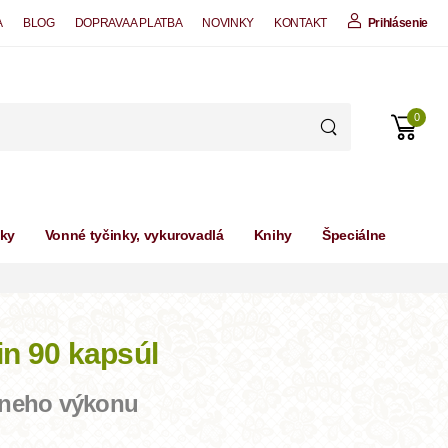
A
BLOG
DOPRAVA A PLATBA
NOVINKY
KONTAKT
Prihlásenie
0
čky
Vonné tyčinky, vykurovadlá
Knihy
Špeciálne
n 90 kapsúl
lneho výkonu