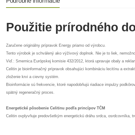
Podrobné informácie
Použitie prírodného do
Zaručene originálny prípravok Energy priamo od výrobcu.
Tento výrobok je schválený ako výživový doplnok. Nie je to liek, nemožn
Viď.: Smernica Európskej komisie 432/2012, ktorá upravuje obaly a rekl
Celitin je bioinformačný prípravok obsahujúci kombináciu lecitínu a extr
zloženie krvi a cievny systém.
Bioinformácie sú frekvencie, ktoré napodobňujú riadiace impulzy podkôro
spätný regeneračný proces.
Energetické pôsobenie Celitinu podľa princípov TČM
Celitin ovplyvňuje predovšetkým energetickú dráhu srdca, osrdcovníka, tr