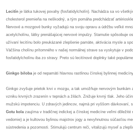
Lecitín
je látka tukovej povahy (fosfatidylcholín). Nachádza sa vo všetk
cholesterol premieňa na neškodný, a tým pomáha predchádzať artérioskl
Nervové a mozgové bunky vyžadujú na svoju opravu a údržbu veľké množstv
acetylcholínu, látky prenášajúcej nervové impulzy. Starnutie spôsobuje os
užívaní lecitínu bolo preukázané zlepšenie pamäte, aktivácia mysle a s
Väčšina cholínu prítomného v našej normálnej strave sa vyskytuje v podob
fosfatidylcholínu iba zo stravy. Preto sú lecitínové doplnky také populárne
Ginkgo biloba
je od nepamäti hlavnou rastlinou čínskej bylinnej medicín
Ginkgo zvyšuje prietok krvi v mozgu, a tak umožňuje nervovým bunkám ab
vzniku krvných zrazenín v tepnách a žilách. Znižuje krvný tlak. Jeho účin
mužskú impotenciu. U zdravých jedincov, najmä pri vyššom dávkovaní, sp
Gotu kola
zaujíma v tradičnej indickej a čínskej medicíne veľmi dôležit
vedomie) a je kultovou bylinou majstrov jogy a nevyhnutnou súčasťou medi
sústredenia a pozornosti. Stimulujú centrum reči, vitalizujú myseľ a zlepš