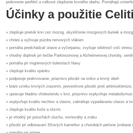
prekrvenie periférií a celkové zlepšenie krvného obehu. Pomáhajú zmierňov
Účinky a použitie Celit
» zlepšuje prietok krvi cez mozog, okysličenie mozgových buniek a moz
» chráni a vyživuje púzdra nervových vlákien
» pomáha predchádzať únave a vyčerpaniu, zvyšuje odolnosť voči stresu
» vhodný doplnok pri liečbe Parkinsonovej a Alzheimerovej choroby, senil
» pomáha pri migrénových bolestiach hlavy
» zlepšuje kvalitu spánku
» podporuje prekrvovanie, priaznivo pôsobí na srdce a krvný obeh
» bráni vzniku krvných zrazenín, preventívne pôsobí proti artérioskleróze, 
» upravuje hladinu cholesterolu v krvi, priaznivo ovplyvňuje metabolizmu
» ovplyvňuje kvalitu nechtov a vlasov, zabraňuje vypadávaniu vlasov a tv
» zlepšuje kvalitu kože a slizníc
» je vhodný pri poruchách sluchu, rovnováhy a zraku
» pôsobí pri odbúravaní žlčových kameňov a chorobách pečene (vrátane 
» pomáha pri astme