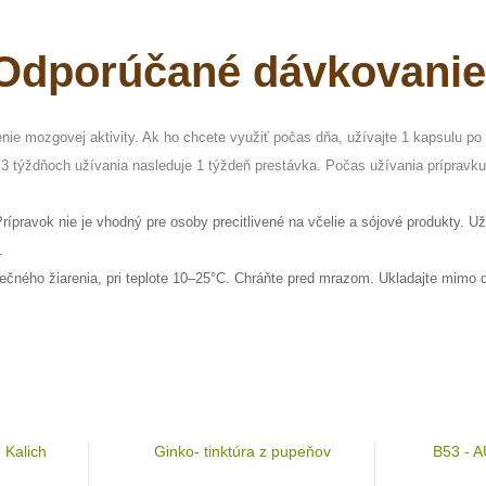
Odporúčané dávkovani
nie mozgovej aktivity. Ak ho chcete využiť počas dňa, užívajte 1 kapsulu po
 týždňoch užívania nasleduje 1 týždeň prestávka. Počas užívania prípravku
 Prípravok nie je vhodný pre osoby precitlivené na včelie a sójové produkty. 
.
ného žiarenia, pri teplote 10–25°C. Chráňte pred mrazom. Ukladajte mimo d
 Kalich
Ginko- tinktúra z pupeňov
B53 - A