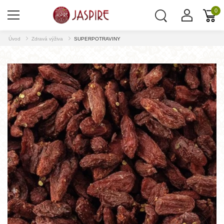
0
Úvod
Zdravá výživa
SUPERPOTRAVINY