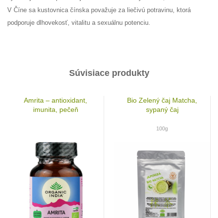
V Číne sa kustovnica čínska považuje za liečivú potravinu, ktorá
podporuje dlhovekosť, vitalitu a sexuálnu potenciu.
Súvisiace produkty
Amrita – antioxidant,
Bio Zelený čaj Matcha,
imunita, pečeň
sypaný čaj
100g