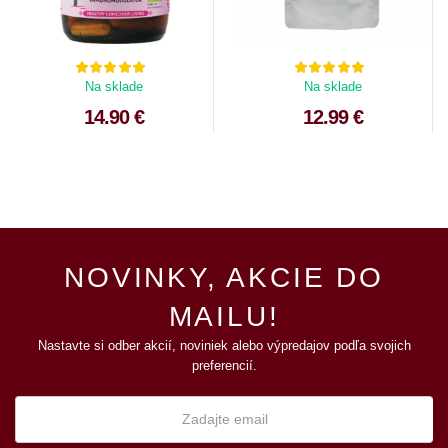
Na sklade
Na sklade
14.90 €
12.99 €
NOVINKY, AKCIE DO
MAILU!
Nastavte si odber akcií, noviniek alebo výpredajov podľa svojich
preferencií.