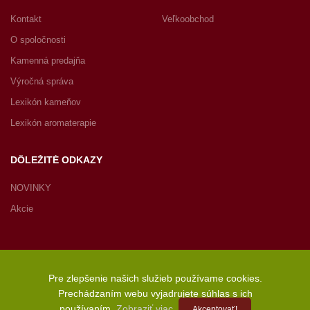
Kontakt
Veľkoobchod
O spoločnosti
Kamenná predajňa
Výročná správa
Lexikón kameňov
Lexikón aromaterapie
DÔLEŽITÉ ODKAZY
NOVINKY
Akcie
Pre zlepšenie našich služieb používame cookies.
Copyright © 2022 JASPIRE s.r.o., Radničné námestie 1, 902 01
Prechádzaním webu vyjadrujete súhlas s ich
Pezinok, Slovenská republika – Všetky práva vyhradené
používaním.
Zobraziť viac
.
Akceptovať!