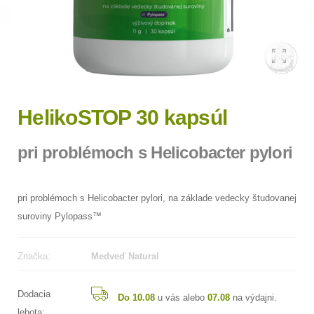
HelikoSTOP 30 kapsúl
pri problémoch s Helicobacter pylori
pri problémoch s Helicobacter pylori, na základe vedecky študovanej
suroviny Pylopass™
Značka:
Medveď Natural
Dodacia
Do 10.08
u vás alebo
07.08
na výdajni.
lehota: