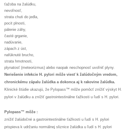
ťažoba na žalúdku,
nevoľnosť,
strata chuti do jedla,
pocit plnosti,
pálenie záhy,
časté grganie,
nadúvanie,
zápach z úst,
nafúknuté brucho,
strata hmotnosti,
plynatosť (meteorizmus) alebo naopak neschopnosť uvoľniť plyny.
Neriešenie infekcie H. pylori môže viesť k žalúdočným vredom,
chronickému zápalu žalúdka a dokonca aj k rakovine žalúdka.
Klinické štúdie ukazujú, že Pylopass™ môže pomôcť znížiť výskyt H.
pylori v žalúdku a znížiť gastrointestinálne ťažkosti u ľudí s H. pylori.
Pylopass™ môže :
znížiť žalúdočné a gastrointestinálne ťažkosti u ľudí s H. pylori
prispieva k udržaniu normálnej sliznice žalúdka u ľudí s H. pylori