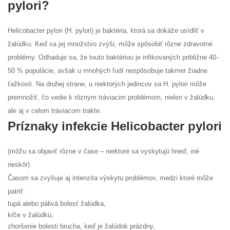
pylori?
Helicobacter pylori (H. pylori) je baktéria, ktorá sa dokáže usídliť v
žalúdku. Keď sa jej množstvo zvýši, môže spôsobiť rôzne zdravotné
problémy. Odhaduje sa, že touto baktériou je infikovaných približne 40-
50 % populácie, avšak u mnohých ľudí nespôsobuje takmer žiadne
ťažkosti. Na druhej strane, u niektorých jedincov sa H. pylori môže
premnožiť, čo vedie k rôznym tráviacim problémom, nielen v žalúdku,
ale aj v celom tráviacom trakte.
Príznaky infekcie Helicobacter pylori
(môžu sa objaviť rôzne v čase – niektoré sa vyskytujú hneď, iné
neskôr)
Časom sa zvyšuje aj intenzita výskytu problémov, medzi ktoré môže
patriť:
tupá alebo pálivá bolesť žalúdka,
kŕče v žalúdku,
zhoršenie bolesti brucha, keď je žalúdok prázdny,