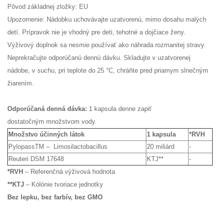
Pôvod základnej zložky: EU
Upozornenie: Nádobku uchovávajte uzatvorenú, mimo dosahu malých
detí. Prípravok nie je vhodný pre deti, tehotné a dojčiace ženy.
Výživový doplnok sa nesmie používať ako náhrada rozmanitej stravy.
Neprekračujte odporúčanú dennú dávku. Skladujte v uzatvorenej
nádobe, v suchu, pri teplote do 25 °C, chráňte pred priamym slnečným
žiarením.
Odporúčaná denná dávka:
1 kapsula denne zapiť
dostatočným množstvom vody.
Množstvo účinných látok
1 kapsula
*RVH
PylopassTM – Limosilactobacillus
20 miliárd
-
Reuteri DSM 17648
KTJ**
-
*RVH
– Referenčná výživová hodnota
**KTJ
– Kólónie tvoriace jednotky
Bez lepku, bez farbív, bez GMO