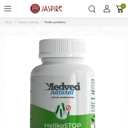
0
Úvod
Zdravé doplnky
Podľa problému