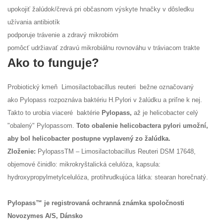
upokojiť žalúdok/črevá pri občasnom výskyte hnačky v dôsledku
užívania antibiotík
podporuje trávenie a zdravý mikrobióm
pomôcť udržiavať zdravú mikrobiálnu rovnováhu v tráviacom trakte
Ako to funguje?
Probiotický kmeň Limosilactobacillus reuteri bežne označovaný
ako Pylopass rozpoznáva baktériu H.Pylori v žalúdku a priľne k nej.
Takto to urobia viaceré baktérie
Pylopass,
až je helicobacter celý
"obalený" Pylopassom.
Toto obalenie helicobactera pylori umožní,
aby bol helicobacter postupne vyplavený zo žalúdka.
Zloženie:
PylopassTM – Limosilactobacillus Reuteri DSM 17648,
objemové činidlo: mikrokryštalická celulóza, kapsula:
hydroxypropylmetylcelulóza, protihrudkujúca látka: stearan horečnatý.
Pylopass™ je registrovaná ochranná známka spoločnosti
Novozymes A/S, Dánsko