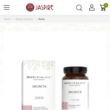
0
Úvod
Zdravé doplnky
Druhy