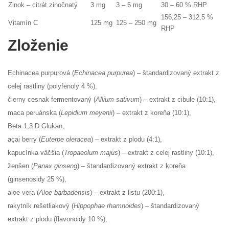
Zinok – citrát zinočnatý
3 mg
3 – 6 mg
30 – 60 % RHP
156,25 – 312,5 %
Vitamín C
125 mg
125 – 250 mg
RHP
Zloženie
Echinacea purpurová (
Echinacea purpurea
) – štandardizovaný extrakt z
celej rastliny (polyfenoly 4 %),
čierny cesnak fermentovaný (
Allium sativum
) – extrakt z cibule (10:1),
maca peruánska (
Lepidium meyenii
) – extrakt z koreňa (10:1),
Beta 1,3 D Glukan,
açai berry (
Euterpe oleracea
) – extrakt z plodu (4:1),
kapucínka väčšia (
Tropaeolum majus
) – extrakt z celej rastliny (10:1),
ženšen (
Panax ginseng
) – štandardizovaný extrakt z koreňa
(ginsenosidy 25 %),
aloe vera (
Aloe barbadensis
) – extrakt z listu (200:1),
rakytník rešetliakový (
Hippophae rhamnoides
) – štandardizovaný
extrakt z plodu (flavonoidy 10 %),