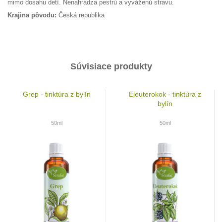
mimo dosahu detí. Nenahrádza pestrú a vyváženú stravu.
Krajina pôvodu:
Česká republika
Súvisiace produkty
Grep - tinktúra z bylín
Eleuterokok - tinktúra z
bylín
50ml
50ml