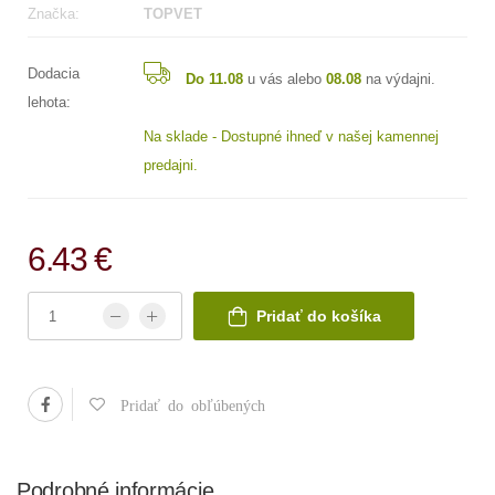
Značka:
TOPVET
Dodacia
Do 11.08
u vás alebo
08.08
na výdajni.
lehota:
Na sklade - Dostupné ihneď v našej kamennej
predajni.
6.43 €
Pridať do košíka
Pridať do obľúbených
Podrobné informácie