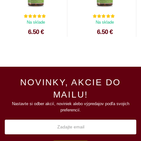
Na sklade
Na sklade
6.50 €
6.50 €
NOVINKY, AKCIE DO
MAILU!
Nastavte si odber akcií, noviniek alebo výpredajov podľa svojich
preferencií.