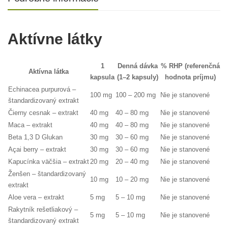
Aktívne látky
1
Denná dávka
% RHP (referenčná
Aktívna látka
kapsula
(1–2 kapsuly)
hodnota príjmu)
Echinacea purpurová –
100 mg
100 – 200 mg
Nie je stanovené
štandardizovaný extrakt
Čierny cesnak – extrakt
40 mg
40 – 80 mg
Nie je stanovené
Maca – extrakt
40 mg
40 – 80 mg
Nie je stanovené
Beta 1,3 D Glukan
30 mg
30 – 60 mg
Nie je stanovené
Açai berry – extrakt
30 mg
30 – 60 mg
Nie je stanovené
Kapucínka väčšia – extrakt
20 mg
20 – 40 mg
Nie je stanovené
Ženšen – štandardizovaný
10 mg
10 – 20 mg
Nie je stanovené
extrakt
Aloe vera – extrakt
5 mg
5 – 10 mg
Nie je stanovené
Rakytník rešetliakový –
5 mg
5 – 10 mg
Nie je stanovené
štandardizovaný extrakt