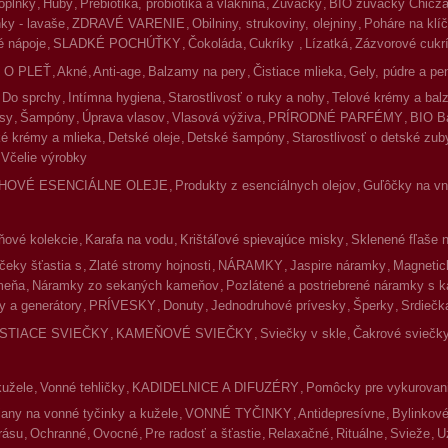
oplnky
Huby
Prebiotiká, probiotiká a vláknina
Žuvačky
BIO žuvačky Chicz
ky - lavaše
ZDRAVÉ VARENIE
Obilniny, strukoviny, olejniny
Poháre na klíč
 nápoje
SLADKÉ POCHÚŤKY
Čokoláda
Cukríky
Lízatká
Zázvorové cukr
 O PLEŤ
Akné
Anti-age
Balzamy na pery
Čistiace mlieka
Gely, púdre a pe
Do sprchy
Intímna hygiena
Starostlivosť o ruky a nohy
Telové krémy a ba
asy
Šampóny
Úprava vlasov
Vlasová výživa
PRÍRODNÉ PARFÉMY
BIO B
é krémy a mlieka
Detské oleje
Detské šampóny
Starostlivosť o detské zub
Včelie výrobky
HOVÉ ESENCIÁLNE OLEJE
Produkty z esenciálnych olejov
Guľôčky na vnú
ové kolekcie
Karafa na vodu
Krištáľové spievajúce misky
Sklenené fľaše 
čeky šťastia s
Zlaté stromy hojnosti
NÁRAMKY
Jaspire náramky
Magnetic
meňa
Náramky zo sekaných kameňov
Pozlátené a postriebrené náramky s 
y a generátory
PRÍVESKY
Donuty
Jednodruhové prívesky
Šperky
Srdiečk
ISTIACE SVIEČKY
KAMEŇOVÉ SVIEČKY
Sviečky v skle
Čakrové sviečky
kužele
Vonné tehličky
KADIDELNICE A DIFUZÉRY
Pomôcky pre vykurovan
jany na vonné tyčinky a kužele
VONNÉ TYČINKY
Antidepresívne
Bylinkov
rásu
Ochranné
Ovocné
Pre radosť a šťastie
Relaxačné
Rituálne
Svieže
U