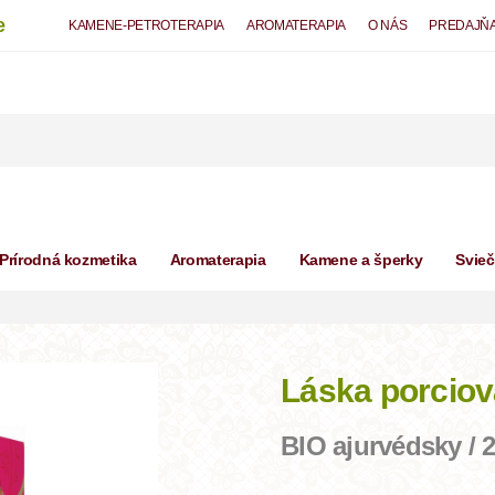
e
KAMENE-PETROTERAPIA
AROMATERAPIA
O NÁS
PREDAJŇ
Prírodná kozmetika
Aromaterapia
Kamene a šperky
Svie
Láska porciov
BIO ajurvédsky / 2