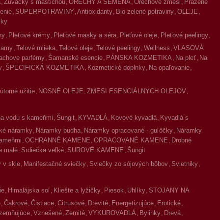
a
Žuvačky s mastichou
ORECHY A SEMENÁ
Orechové zmesi
Pražené
enie
SUPERPOTRAVINY
Antioxidanty
Bio zelené potraviny
OLEJE
íky
ny
Pleťové krémy
Pleťové masky a séra
Pleťové oleje
Pleťové peelingy
lzamy
Telové mlieka
Telové oleje
Telové peelingy
Wellness
VLASOVÁ
achove parfémy
Šamanské esencie
PÁNSKA KOZMETIKA
Na pleť
Na
y
ŠPECIFICKÁ KOZMETIKA
Kozmetické doplnky
Na opaľovanie
torné užitie
NOSNÉ OLEJE
ZMESI ESENCIÁLNYCH OLEJOV
na vodu s kameňmi
Šungit
KYVADLÁ
Kovové kyvadlá
Kyvadlá s
ké náramky
Náramky budha
Náramky opracované - guľôčky
Náramky
kameňmi
OCHRANNÉ KAMENE
OPRACOVANÉ KAMENE
Drobné
a malé
Srdiečka veľké
SUROVÉ KAMENE
Šungit
 v skle
Manifestačné sviečky
Sviečky zo sójových bôbov
Svietniky
ie
Himalájska soľ
Kliešte a lyžičky
Piesok
Uhlíky
STOJANY NA
é
Čakrové
Čistiace
Citrusové
Drevité
Energetizujúce
Erotické
zemňujúce
Vznešené
Zemité
VYKUROVADLÁ
Bylinky
Drevá