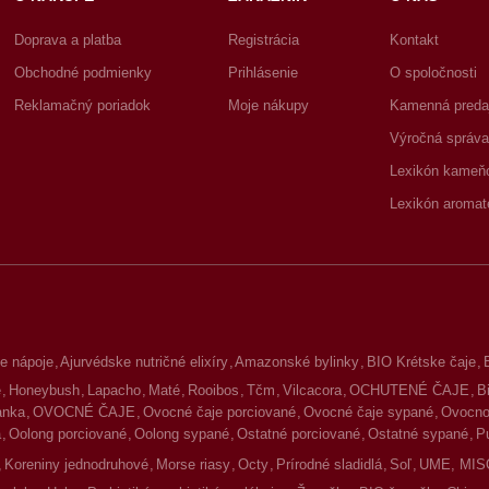
Doprava a platba
Registrácia
Kontakt
Obchodné podmienky
Prihlásenie
O spoločnosti
Reklamačný poriadok
Moje nákupy
Kamenná preda
Výročná správa
Lexikón kameň
Lexikón aromat
e nápoje
Ajurvédske nutričné elixíry
Amazonské bylinky
BIO Krétske čaje
é
Honeybush
Lapacho
Maté
Rooibos
Tčm
Vilcacora
OCHUTENÉ ČAJE
B
lanka
OVOCNÉ ČAJE
Ovocné čaje porciované
Ovocné čaje sypané
Ovocno-
a
Oolong porciované
Oolong sypané
Ostatné porciované
Ostatné sypané
P
Koreniny jednodruhové
Morse riasy
Octy
Prírodné sladidlá
Soľ
UME, MIS