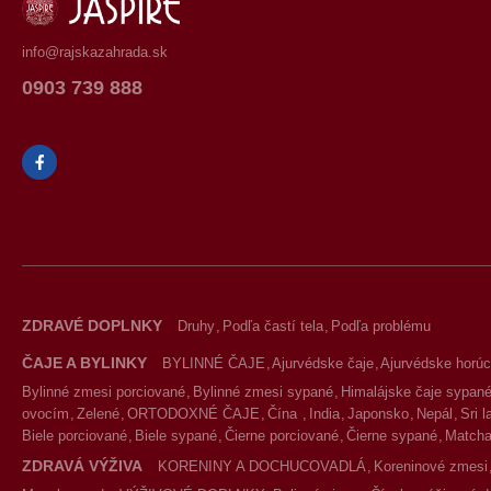
info@rajskazahrada.sk
0903 739 888
ZDRAVÉ DOPLNKY
Druhy
Podľa častí tela
Podľa problému
ČAJE A BYLINKY
BYLINNÉ ČAJE
Ajurvédske čaje
Ajurvédske horúc
Bylinné zmesi porciované
Bylinné zmesi sypané
Himalájske čaje sypan
ovocím
Zelené
ORTODOXNÉ ČAJE
Čína
India
Japonsko
Nepál
Sri 
Biele porciované
Biele sypané
Čierne porciované
Čierne sypané
Match
ZDRAVÁ VÝŽIVA
KORENINY A DOCHUCOVADLÁ
Koreninové zmesi