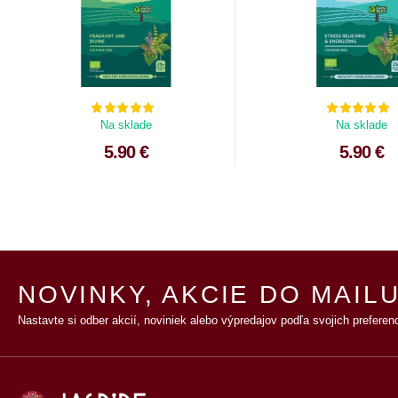
Na sklade
Na sklade
5.90 €
5.90 €
NOVINKY, AKCIE DO MAILU
Nastavte si odber akcií, noviniek alebo výpredajov podľa svojich preferenc