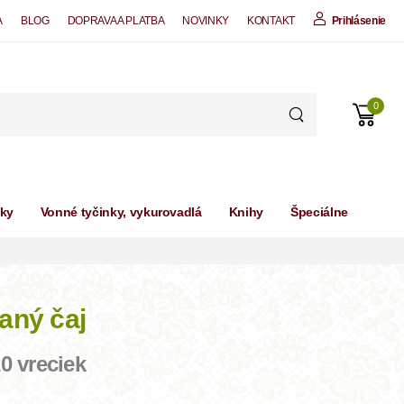
A
BLOG
DOPRAVA A PLATBA
NOVINKY
KONTAKT
Prihlásenie
0
čky
Vonné tyčinky, vykurovadlá
Knihy
Špeciálne
aný čaj
0 vreciek