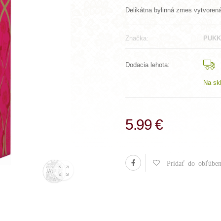
Delikátna bylinná zmes vytvorená
Značka:
PUKK
Dodacia lehota:
Na sk
5.99 €
Pridať do obľúben