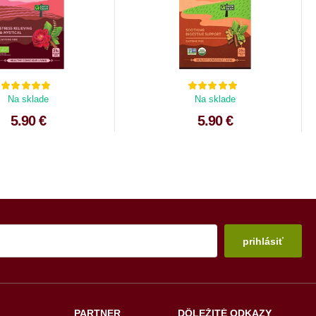
Na sklade
Na sklade
5.90 €
5.90 €
prihlásiť
PARTNER
DÔLEŽITÉ ODKAZY