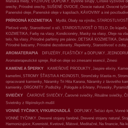
Manuka medy
VÝŽIVOVÉ DOPLNKY
Bylinné sirupy
Čínske výživové d
orechy
Prírodné orechy
SUŠENÉ OVOCIE
Ovocie natural
Ovocné tyčin
Panenské oleje
Panenské oleje v kapsliach
KÁVOVINY a iné povzbudivé
PRÍRODNÁ KOZMETIKA
Mydlá
Obaly na výrobu
STAROSTLIVOSŤ
Pleťové vody
Starostlivosť o oči
STAROSTLIVOSŤ O TELO
Do kúpeľa
KOZMETIKA
Farby na vlasy
Kondicionéry
Masky na vlasy
Oleje na vl
telo
Na vlasy
Prírodné parfémy pre pánov
DETSKÁ KOZMETIKA
Detsk
Prírodné balzamy
Prírodné dezodoranty
Repelenty
Starostlivosť o zuby
AROMATERAPIA
DIFUZÉRY
FĽAŠTIČKY a DOPLNKY
JEDNODRU
Aromaterapeutické spreje
Roll-on oleje so zmesami esencií
Zmesi
KAMENE A ŠPERKY
KAMEŇOVÉ PRODUKTY
Jaspire elixíry
Kameň
kameňmi
STROMY ŠŤASTIA A HOJNOSTI
Stromčeky šťastia m
Strom
opracované kamienky
Náramky Tri Hita Karana
Náramky z lávového ka
kamienky
ORGONITY
Podložky
Pologule a 6-hrany
Prívesky
Pyramíd
SVIEČKY
ČAKROVÉ SVIEČKY
Čarovné sviečky
Rituálne sviečky
Č
Svietniky z filipínskych mušlí
VONNÉ TYČINKY, VYKUROVADLÁ
DOPLNKY
Tečúci dym
Vonné 
VONNÉ TYČINKY
Drevené stojany farebné
Drevené stojany natural
Sto
Harmonizujúce
Korenisté
Kvetové
Mätové
Meditačné
Na financie
Na k