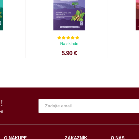
Na sklade
5.90 €
!
ií.
O NÁKUPE
ZÁKAZNÍK
O NÁS