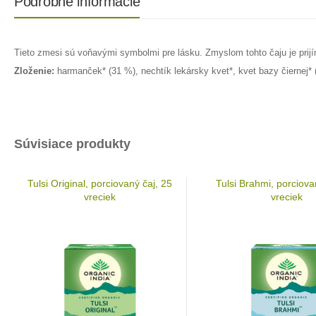
Podrobné informácie
Tieto zmesi sú voňavými symbolmi pre lásku. Zmyslom tohto čaju je prijím
Zloženie:
harmanček* (31 %), nechtík lekársky kvet*, kvet bazy čiernej* (
Súvisiace produkty
Tulsi Original, porciovaný čaj, 25
Tulsi Brahmi, porciova
vreciek
vreciek