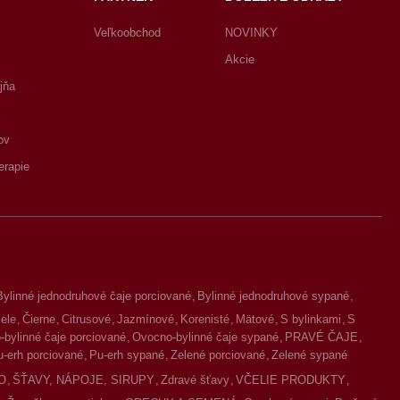
Veľkoobchod
NOVINKY
Akcie
jňa
ov
erapie
Bylinné jednodruhové čaje porciované
Bylinné jednodruhové sypané
iele
Čierne
Citrusové
Jazmínové
Korenisté
Mätové
S bylinkami
S
bylinné čaje porciované
Ovocno-bylinné čaje sypané
PRAVÉ ČAJE
u-erh porciované
Pu-erh sypané
Zelené porciované
Zelené sypané
O
ŠŤAVY, NÁPOJE, SIRUPY
Zdravé šťavy
VČELIE PRODUKTY