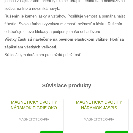
jednou z najstarších foriem fyzikálnej terapie. Jedná sa o neinvazívnu
liečbu, na ktorú nevzniká návyk.
Ruženín
je kameň lásky a vzťahov. Posilňuje vernosť a pomáha nájsť
šťastie. Svojou farbou vyvoláva miernosť, nežnosť a lásku. Ruženín
odstraňuje citové blokády a podporuje našu sebadôveru.
Všetky časti sú navlečené na pevnom elastickom vlákne. Hodí sa
zápästiam všetkých veľkostí.
Sú ideálnym darčekom pre každú príležitosť.
Súvisiace produkty
MAGNETICKÝ DVOJITÝ
MAGNETICKÝ DVOJITÝ
NÁRAMOK TIGRIE OKO
NÁRAMOK JASPIS
PICASSO
MAGNETOTERAPIA
MAGNETOTERAPIA