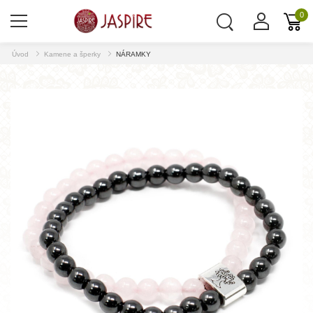
0
Úvod
Kamene a šperky
NÁRAMKY