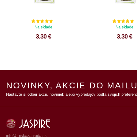
Na sklade
Na sklade
3.30 €
3.30 €
NOVINKY, AKCIE DO MAILU
Nastavte si odber akcií, noviniek alebo výpredajov podľa svojich preferenc
info@rajskazahrada.sk