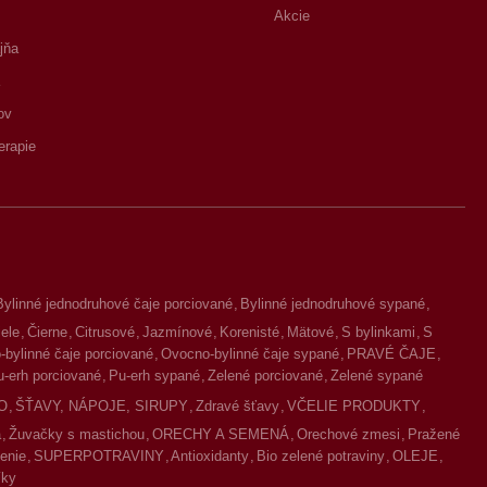
Akcie
jňa
ov
erapie
Bylinné jednodruhové čaje porciované
Bylinné jednodruhové sypané
iele
Čierne
Citrusové
Jazmínové
Korenisté
Mätové
S bylinkami
S
bylinné čaje porciované
Ovocno-bylinné čaje sypané
PRAVÉ ČAJE
u-erh porciované
Pu-erh sypané
Zelené porciované
Zelené sypané
O
ŠŤAVY, NÁPOJE, SIRUPY
Zdravé šťavy
VČELIE PRODUKTY
a
Žuvačky s mastichou
ORECHY A SEMENÁ
Orechové zmesi
Pražené
enie
SUPERPOTRAVINY
Antioxidanty
Bio zelené potraviny
OLEJE
íky