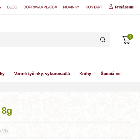
A
BLOG
DOPRAVA A PLATBA
NOVINKY
KONTAKT
Prihlásenie
0
čky
Vonné tyčinky, vykurovadlá
Knihy
Špeciálne
 8g
 Via