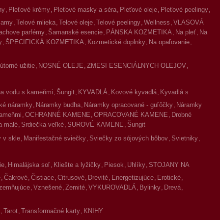
ny
Pleťové krémy
Pleťové masky a séra
Pleťové oleje
Pleťové peelingy
lzamy
Telové mlieka
Telové oleje
Telové peelingy
Wellness
VLASOVÁ
achove parfémy
Šamanské esencie
PÁNSKA KOZMETIKA
Na pleť
Na
y
ŠPECIFICKÁ KOZMETIKA
Kozmetické doplnky
Na opaľovanie
torné užitie
NOSNÉ OLEJE
ZMESI ESENCIÁLNYCH OLEJOV
na vodu s kameňmi
Šungit
KYVADLÁ
Kovové kyvadlá
Kyvadlá s
ké náramky
Náramky budha
Náramky opracované - guľôčky
Náramky
kameňmi
OCHRANNÉ KAMENE
OPRACOVANÉ KAMENE
Drobné
a malé
Srdiečka veľké
SUROVÉ KAMENE
Šungit
 v skle
Manifestačné sviečky
Sviečky zo sójových bôbov
Svietniky
ie
Himalájska soľ
Kliešte a lyžičky
Piesok
Uhlíky
STOJANY NA
é
Čakrové
Čistiace
Citrusové
Drevité
Energetizujúce
Erotické
zemňujúce
Vznešené
Zemité
VYKUROVADLÁ
Bylinky
Drevá
Tarot
Transformačné karty
KNIHY