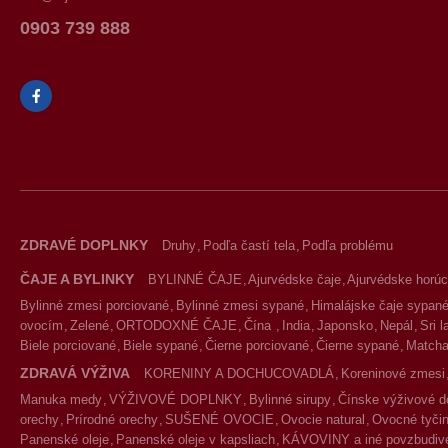
0903 739 888
ZDRAVÉ DOPLNKY
Druhy
Podľa častí tela
Podľa problému
ČAJE A BYLINKY
BYLINNÉ ČAJE
Ajurvédske čaje
Ajurvédske horúc
Bylinné zmesi porciované
Bylinné zmesi sypané
Himalájske čaje sypan
ovocím
Zelené
ORTODOXNÉ ČAJE
Čína
India
Japonsko
Nepál
Sri 
Biele porciované
Biele sypané
Čierne porciované
Čierne sypané
Match
ZDRAVÁ VÝŽIVA
KORENINY A DOCHUCOVADLÁ
Koreninové zmesi
Manuka medy
VÝŽIVOVÉ DOPLNKY
Bylinné sirupy
Čínske výživové d
orechy
Prírodné orechy
SUŠENÉ OVOCIE
Ovocie natural
Ovocné tyčin
Panenské oleje
Panenské oleje v kapsliach
KÁVOVINY a iné povzbudivé