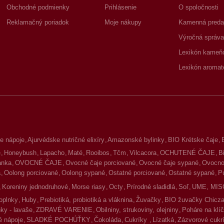
Obchodné podmienky
Prihlásenie
O spoločnosti
Reklamačný poriadok
Moje nákupy
Kamenná preda
Výročná správa
Lexikón kameň
Lexikón aromat
e nápoje
Ajurvédske nutričné elixíry
Amazonské bylinky
BIO Krétske čaje
é
Honeybush
Lapacho
Maté
Rooibos
Tčm
Vilcacora
OCHUTENÉ ČAJE
B
lanka
OVOCNÉ ČAJE
Ovocné čaje porciované
Ovocné čaje sypané
Ovocno-
a
Oolong porciované
Oolong sypané
Ostatné porciované
Ostatné sypané
P
Koreniny jednodruhové
Morse riasy
Octy
Prírodné sladidlá
Soľ
UME, MIS
oplnky
Huby
Prebiotiká, probiotiká a vláknina
Žuvačky
BIO žuvačky Chicz
ky - lavaše
ZDRAVÉ VARENIE
Obilniny, strukoviny, olejniny
Poháre na klíč
 nápoje
SLADKÉ POCHÚŤKY
Čokoláda
Cukríky
Lízatká
Zázvorové cukr