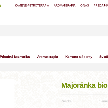
e
KAMENE-PETROTERAPIA
AROMATERAPIA
O NÁS
PREDAJŇ
Prírodná kozmetika
Aromaterapia
Kamene a šperky
Svie
Majoránka bio
Značka:
Sanus