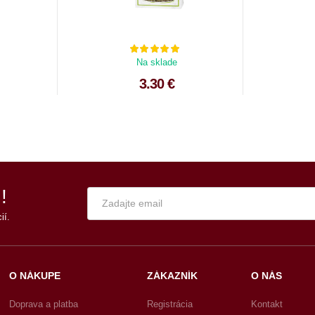
Na sklade
3.30 €
!
ií.
O NÁKUPE
ZÁKAZNÍK
O NÁS
Doprava a platba
Registrácia
Kontakt