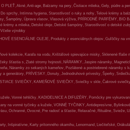
 O PLEŤ
Akné
Anti-age
Balzamy na pery
Čistiace mlieka
Gely, púdre a pe
Do sprchy
Intímna hygiena
Starostlivosť o ruky a nohy
Telové krémy a ba
asy
Šampóny
Úprava vlasov
Vlasová výživa
PRÍRODNÉ PARFÉMY
BIO B
é krémy a mlieka
Detské oleje
Detské šampóny
Starostlivosť o detské zub
Včelie výrobky
HOVÉ ESENCIÁLNE OLEJE
Produkty z esenciálnych olejov
Guľôčky na vnú
ové kolekcie
Karafa na vodu
Krištáľové spievajúce misky
Sklenené fľaše 
čeky šťastia s
Zlaté stromy hojnosti
NÁRAMKY
Jaspire náramky
Magnetic
meňa
Náramky zo sekaných kameňov
Pozlátené a postriebrené náramky s 
y a generátory
PRÍVESKY
Donuty
Jednodruhové prívesky
Šperky
Srdiečk
ISTIACE SVIEČKY
KAMEŇOVÉ SVIEČKY
Sviečky v skle
Čakrové sviečky
kužele
Vonné tehličky
KADIDELNICE A DIFUZÉRY
Pomôcky pre vykurovan
jany na vonné tyčinky a kužele
VONNÉ TYČINKY
Antidepresívne
Bylinkov
rásu
Ochranné
Ovocné
Pre radosť a šťastie
Relaxačné
Rituálne
Svieže
U
arty
Inšpiratívne
Karty prítomného okamihu
Lenormand
Liečiteľské
Orákulá