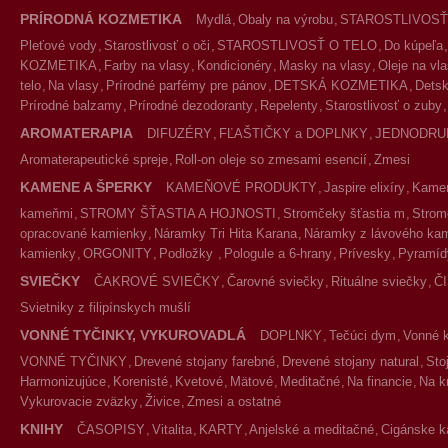
PRÍRODNÁ KOZMETIKA
Mydlá
Obaly na výrobu
STAROSTLIVOSŤ
Pleťové vody
Starostlivosť o oči
STAROSTLIVOSŤ O TELO
Do kúpeľa
KOZMETIKA
Farby na vlasy
Kondicionéry
Masky na vlasy
Oleje na vl
telo
Na vlasy
Prírodné parfémy pre pánov
DETSKÁ KOZMETIKA
Detsk
Prírodné balzamy
Prírodné dezodoranty
Repelenty
Starostlivosť o zuby
AROMATERAPIA
DIFUZÉRY
FĽAŠTIČKY a DOPLNKY
JEDNODRU
Aromaterapeutické spreje
Roll-on oleje so zmesami esencií
Zmesi
KAMENE A ŠPERKY
KAMEŇOVÉ PRODUKTY
Jaspire elixíry
Kameň
kameňmi
STROMY ŠŤASTIA A HOJNOSTI
Stromčeky šťastia m
Strom
opracované kamienky
Náramky Tri Hita Karana
Náramky z lávového ka
kamienky
ORGONITY
Podložky
Pologule a 6-hrany
Prívesky
Pyramíd
SVIEČKY
ČAKROVÉ SVIEČKY
Čarovné sviečky
Rituálne sviečky
Č
Svietniky z filipínskych mušlí
VONNÉ TYČINKY, VYKUROVADLÁ
DOPLNKY
Tečúci dym
Vonné 
VONNÉ TYČINKY
Drevené stojany farebné
Drevené stojany natural
Sto
Harmonizujúce
Korenisté
Kvetové
Mätové
Meditačné
Na financie
Na k
Vykurovacie zväzky
Živice
Zmesi a ostatné
KNIHY
ČASOPISY
Vitalita
KARTY
Anjelské a meditačné
Cigánske k