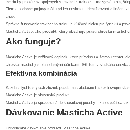
iné druhy problémov spojených s tráviacim traktom – mozgová hmla, štie
Tieto a podobné prejavy môžu pri ich neskorom identifikovaní a liečení vi
čriev.
Správne fungovanie tráviaceho traktu je kľúčové nielen pre fyzickú a psy
Masticha Active, ako
produkt, ktorý obsahuje pravú chioskú mastichu
Ako funguje?
Masticha Active je výživový doplnok, ktorý prírodnou a šetrnou cestou akt
chioskej mastichy s blahodarnými účinkami DGL formy sladkého drievka 
Efektívna kombinácia
Každá z týchto štyroch zložiek pôsobí na žalúdočné ťažkosti svojím vla
Masticha Active je slovenský produkt.
Masticha Active je spracovaná do kapsulovej podoby – zabezpečí sa tak 
Dávkovanie Masticha Active
Odporúčané dávkovanie produktu Masticha Active: