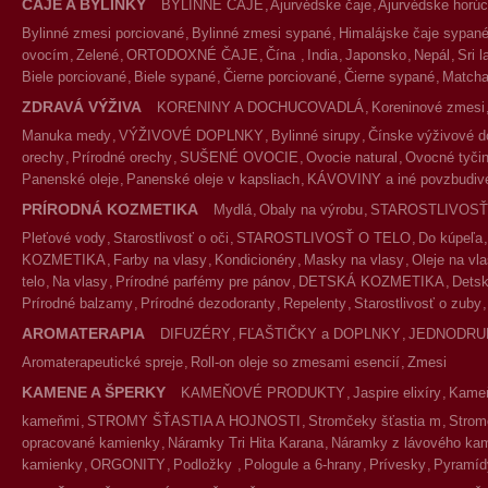
ČAJE A BYLINKY
BYLINNÉ ČAJE
Ajurvédske čaje
Ajurvédske horúc
Bylinné zmesi porciované
Bylinné zmesi sypané
Himalájske čaje sypan
ovocím
Zelené
ORTODOXNÉ ČAJE
Čína
India
Japonsko
Nepál
Sri 
Biele porciované
Biele sypané
Čierne porciované
Čierne sypané
Match
ZDRAVÁ VÝŽIVA
KORENINY A DOCHUCOVADLÁ
Koreninové zmesi
Manuka medy
VÝŽIVOVÉ DOPLNKY
Bylinné sirupy
Čínske výživové d
orechy
Prírodné orechy
SUŠENÉ OVOCIE
Ovocie natural
Ovocné tyčin
Panenské oleje
Panenské oleje v kapsliach
KÁVOVINY a iné povzbudivé
PRÍRODNÁ KOZMETIKA
Mydlá
Obaly na výrobu
STAROSTLIVOSŤ
Pleťové vody
Starostlivosť o oči
STAROSTLIVOSŤ O TELO
Do kúpeľa
KOZMETIKA
Farby na vlasy
Kondicionéry
Masky na vlasy
Oleje na vl
telo
Na vlasy
Prírodné parfémy pre pánov
DETSKÁ KOZMETIKA
Detsk
Prírodné balzamy
Prírodné dezodoranty
Repelenty
Starostlivosť o zuby
AROMATERAPIA
DIFUZÉRY
FĽAŠTIČKY a DOPLNKY
JEDNODRU
Aromaterapeutické spreje
Roll-on oleje so zmesami esencií
Zmesi
KAMENE A ŠPERKY
KAMEŇOVÉ PRODUKTY
Jaspire elixíry
Kameň
kameňmi
STROMY ŠŤASTIA A HOJNOSTI
Stromčeky šťastia m
Strom
opracované kamienky
Náramky Tri Hita Karana
Náramky z lávového ka
kamienky
ORGONITY
Podložky
Pologule a 6-hrany
Prívesky
Pyramíd