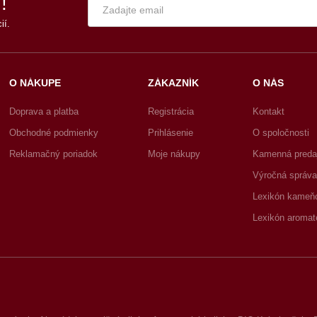
!
ií.
O NÁKUPE
ZÁKAZNÍK
O NÁS
Doprava a platba
Registrácia
Kontakt
Obchodné podmienky
Prihlásenie
O spoločnosti
Reklamačný poriadok
Moje nákupy
Kamenná preda
Výročná správa
Lexikón kameň
Lexikón aromat