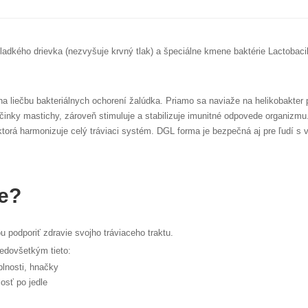
adkého drievka (nezvyšuje krvný tlak) a špeciálne kmene baktérie Lactobaci
a liečbu bakteriálnych ochorení žalúdka. Priamo sa naviaže na helikobakter py
nky mastichy, zároveň stimuluje a stabilizuje imunitné odpovede organizmu. 
ktorá harmonizuje celý tráviaci systém. DGL forma je bezpečná aj pre ľudí 
e?
 podporiť zdravie svojho tráviaceho traktu.
redovšetkým tieto:
plnosti, hnačky
osť po jedle