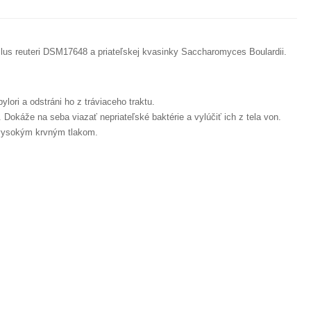
llus reuteri DSM17648 a priateľskej kvasinky Saccharomyces Boulardii.
lori a odstráni ho z tráviaceho traktu.
Dokáže na seba viazať nepriateľské baktérie a vylúčiť ich z tela von.
s vysokým krvným tlakom.