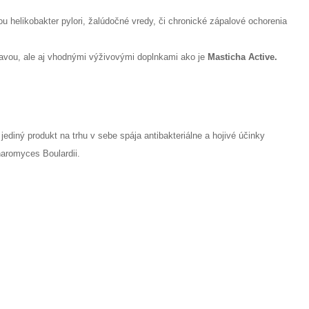
ou helikobakter pylori, žalúdočné vredy, či chronické zápalové ochorenia
travou, ale aj vhodnými výživovými doplnkami ako je
Masticha Active.
ediný produkt na trhu v sebe spája antibakteriálne a hojivé účinky
aromyces Boulardii.