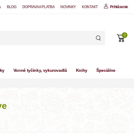
A
BLOG
DOPRAVA A PLATBA
NOVINKY
KONTAKT
Prihlásenie
0
čky
Vonné tyčinky, vykurovadlá
Knihy
Špeciálne
ve