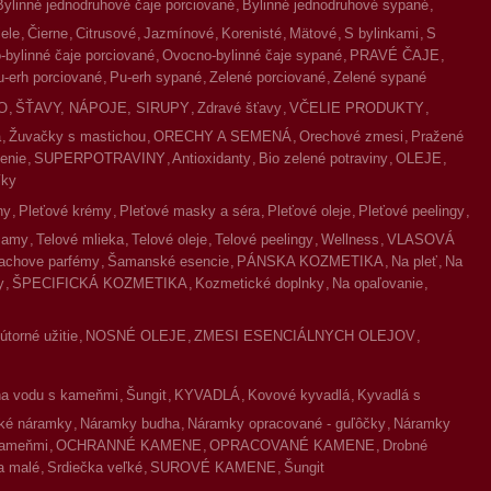
Bylinné jednodruhové čaje porciované
Bylinné jednodruhové sypané
iele
Čierne
Citrusové
Jazmínové
Korenisté
Mätové
S bylinkami
S
bylinné čaje porciované
Ovocno-bylinné čaje sypané
PRAVÉ ČAJE
u-erh porciované
Pu-erh sypané
Zelené porciované
Zelené sypané
O
ŠŤAVY, NÁPOJE, SIRUPY
Zdravé šťavy
VČELIE PRODUKTY
a
Žuvačky s mastichou
ORECHY A SEMENÁ
Orechové zmesi
Pražené
enie
SUPERPOTRAVINY
Antioxidanty
Bio zelené potraviny
OLEJE
íky
ny
Pleťové krémy
Pleťové masky a séra
Pleťové oleje
Pleťové peelingy
lzamy
Telové mlieka
Telové oleje
Telové peelingy
Wellness
VLASOVÁ
achove parfémy
Šamanské esencie
PÁNSKA KOZMETIKA
Na pleť
Na
y
ŠPECIFICKÁ KOZMETIKA
Kozmetické doplnky
Na opaľovanie
torné užitie
NOSNÉ OLEJE
ZMESI ESENCIÁLNYCH OLEJOV
na vodu s kameňmi
Šungit
KYVADLÁ
Kovové kyvadlá
Kyvadlá s
ké náramky
Náramky budha
Náramky opracované - guľôčky
Náramky
kameňmi
OCHRANNÉ KAMENE
OPRACOVANÉ KAMENE
Drobné
a malé
Srdiečka veľké
SUROVÉ KAMENE
Šungit