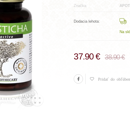
Značka:
APOT
Dodacia lehota:
Na sk
37.90 €
38.90 €
Pridať do obľúben