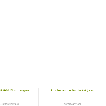
NGANUM - mangán
Cholesterol – Ružbašský čaj
180pastiliek/90g
porciovaný čaj