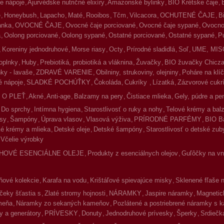
e nápoje
Ajurvédske nutričné elixíry
Amazonské bylinky
BIO Krétske čaje
é
Honeybush
Lapacho
Maté
Rooibos
Tčm
Vilcacora
OCHUTENÉ ČAJE
B
lanka
OVOCNÉ ČAJE
Ovocné čaje porciované
Ovocné čaje sypané
Ovocno-
a
Oolong porciované
Oolong sypané
Ostatné porciované
Ostatné sypané
P
Koreniny jednodruhové
Morse riasy
Octy
Prírodné sladidlá
Soľ
UME, MIS
oplnky
Huby
Prebiotiká, probiotiká a vláknina
Žuvačky
BIO žuvačky Chicz
ky - lavaše
ZDRAVÉ VARENIE
Obilniny, strukoviny, olejniny
Poháre na klíč
 nápoje
SLADKÉ POCHÚŤKY
Čokoláda
Cukríky
Lízatká
Zázvorové cukr
 O PLEŤ
Akné
Anti-age
Balzamy na pery
Čistiace mlieka
Gely, púdre a pe
Do sprchy
Intímna hygiena
Starostlivosť o ruky a nohy
Telové krémy a ba
asy
Šampóny
Úprava vlasov
Vlasová výživa
PRÍRODNÉ PARFÉMY
BIO B
é krémy a mlieka
Detské oleje
Detské šampóny
Starostlivosť o detské zub
Včelie výrobky
HOVÉ ESENCIÁLNE OLEJE
Produkty z esenciálnych olejov
Guľôčky na vnú
ové kolekcie
Karafa na vodu
Krištáľové spievajúce misky
Sklenené fľaše 
čeky šťastia s
Zlaté stromy hojnosti
NÁRAMKY
Jaspire náramky
Magnetic
meňa
Náramky zo sekaných kameňov
Pozlátené a postriebrené náramky s 
y a generátory
PRÍVESKY
Donuty
Jednodruhové prívesky
Šperky
Srdiečk