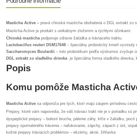
Podrobné informácie
Masticha Active –
pravá chioská masticha obohatená o DGL extrakt zo sl
Masticha Active je produkt s unikátnym zložením a rýchlymi účinkami.
Chioská masticha
podporuje zdravie žalúdka a tráviaceho traktu.
Lactobacillus reuteri DSM17648
– špeciálny probiotický kmeň vyvinutý n
Saccharomyces Boulardii
– toto probiotikum podľa výskumov zvyšuje úči
DGL extrakt zo sladkého drievka
je špeciálna forma sladkého drievka, 
Popis
Komu pomôže Masticha Activ
Masticha Active
sa odporúča pre tých, ktorí majú záujem prírodnou cestou
Prejavy, ktoré vám napovedia, že váš tráviaci trakt nie je v poriadku sú p
dyspeptické prejavy – bolesti brucha, pálenie záhy, kŕče v žalúdku, pocit 
prejavy spomaleného trávenia – nafukovanie, zápchy, zápach z úst, ospal
kožné prejavy tráviacich problémov – ekzémy, akné, žihľavka