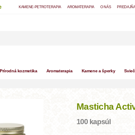
e
KAMENE-PETROTERAPIA
AROMATERAPIA
O NÁS
PREDAJŇ
Prírodná kozmetika
Aromaterapia
Kamene a šperky
Svie
Masticha Acti
100 kapsúl