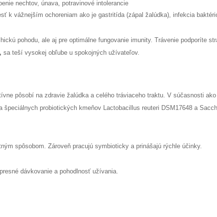
penie nechtov, únava, potravinové intolerancie
esť k vážnejším ochoreniam ako je gastritída (zápal žalúdka), infekcia baktéri
chickú pohodu, ale aj pre optimálne fungovanie imunity. Trávenie podporíte s
,
sa teší vysokej obľube u spokojných užívateľov.
ívne pôsobí na zdravie žalúdka a celého tráviaceho traktu. V súčasnosti ako j
a špeciálnych probiotických kmeňov Lactobacillus reuteri DSM17648 a Sacch
stným spôsobom. Zároveň pracujú symbioticky a prinášajú rýchle účinky.
presné dávkovanie a pohodlnosť užívania.