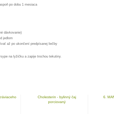
 aspoň po dobu 1 mesiaca
dné dávkovanie)
ed jedlom
žívať až po ukončení predpísanej liečby
sype na lyžičku a zapije trochou tekutiny.
tráviaceho
Cholesterin - bylinný čaj
6. MA
porciovaný