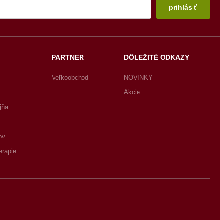
prihlásiť
PARTNER
DÔLEŽITÉ ODKAZY
Veľkoobchod
NOVINKY
Akcie
jňa
ov
erapie