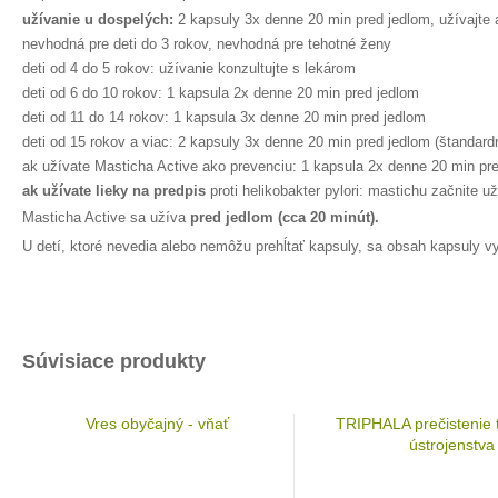
užívanie u dospelých:
2 kapsuly 3x denne 20 min pred jedlom, užívajte
nevhodná pre deti do 3 rokov, nevhodná pre tehotné ženy
deti od 4 do 5 rokov: užívanie konzultujte s lekárom
deti od 6 do 10 rokov: 1 kapsula 2x denne 20 min pred jedlom
deti od 11 do 14 rokov: 1 kapsula 3x denne 20 min pred jedlom
deti od 15 rokov a viac: 2 kapsuly 3x denne 20 min pred jedlom (štandar
ak užívate Masticha Active ako prevenciu: 1 kapsula 2x denne 20 min pr
ak užívate lieky na predpis
proti helikobakter pylori: mastichu začnite u
Masticha Active sa užíva
pred jedlom (cca 20 minút).
U detí, ktoré nevedia alebo nemôžu prehĺtať kapsuly, sa obsah kapsuly vy
Súvisiace produkty
Vres obyčajný - vňať
TRIPHALA prečistenie 
ústrojenstva