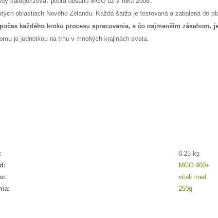
dy kategorizovať podľa obsahu MGO už v roku 2008.
tých oblastiach Nového Zélandu. Každá šarža je testovaná a zabalená do p
 počas každého kroku procesu spracovania, s čo najmenším zásahom, je
omu je jednotkou na trhu v mnohých krajinách sveta.
:
0.25 kg
d:
MGO 400+
u:
včelí med
nia:
250g