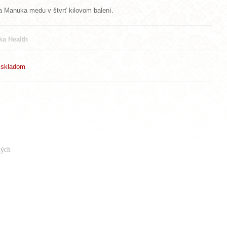
a Manuka medu v štvrť kilovom balení.
a Health
e skladom
ých