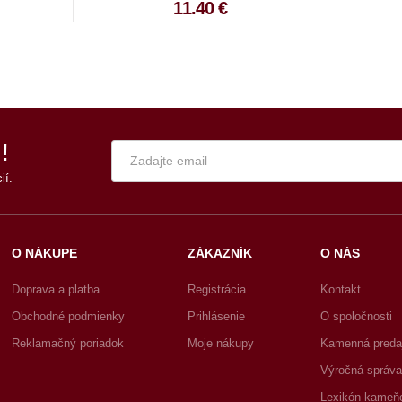
11.40 €
!
ií.
O NÁKUPE
ZÁKAZNÍK
O NÁS
Doprava a platba
Registrácia
Kontakt
Obchodné podmienky
Prihlásenie
O spoločnosti
Reklamačný poriadok
Moje nákupy
Kamenná preda
Výročná správa
Lexikón kameň