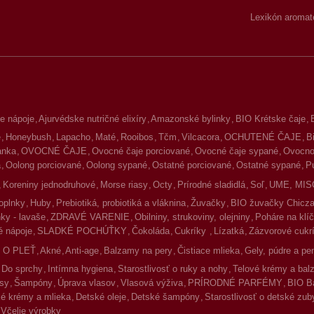
Lexikón aromat
e nápoje
Ajurvédske nutričné elixíry
Amazonské bylinky
BIO Krétske čaje
é
Honeybush
Lapacho
Maté
Rooibos
Tčm
Vilcacora
OCHUTENÉ ČAJE
B
lanka
OVOCNÉ ČAJE
Ovocné čaje porciované
Ovocné čaje sypané
Ovocno-
a
Oolong porciované
Oolong sypané
Ostatné porciované
Ostatné sypané
P
Koreniny jednodruhové
Morse riasy
Octy
Prírodné sladidlá
Soľ
UME, MIS
oplnky
Huby
Prebiotiká, probiotiká a vláknina
Žuvačky
BIO žuvačky Chicz
ky - lavaše
ZDRAVÉ VARENIE
Obilniny, strukoviny, olejniny
Poháre na klíč
 nápoje
SLADKÉ POCHÚŤKY
Čokoláda
Cukríky
Lízatká
Zázvorové cukr
 O PLEŤ
Akné
Anti-age
Balzamy na pery
Čistiace mlieka
Gely, púdre a pe
Do sprchy
Intímna hygiena
Starostlivosť o ruky a nohy
Telové krémy a ba
asy
Šampóny
Úprava vlasov
Vlasová výživa
PRÍRODNÉ PARFÉMY
BIO B
é krémy a mlieka
Detské oleje
Detské šampóny
Starostlivosť o detské zub
Včelie výrobky