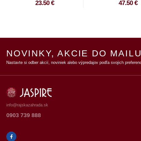
23.50 €
47.50 €
NOVINKY, AKCIE DO MAILU
Nastavte si odber akcií, noviniek alebo výpredajov podľa svojich preferenc
info@rajskazahrada.sk
0903 739 888