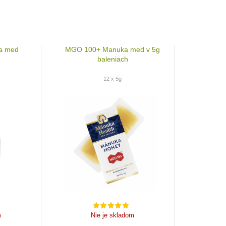
a med
MGO 100+ Manuka med v 5g
baleniach
12 x 5g
m
Nie je skladom