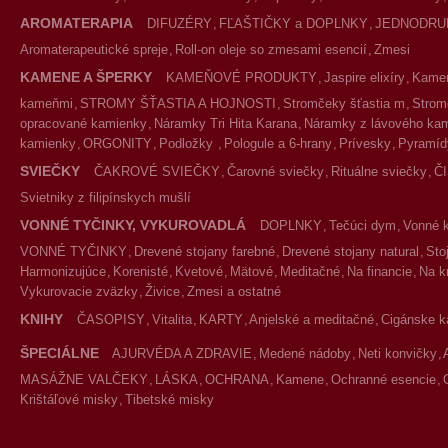
AROMATERAPIA
DIFUZÉRY
FĽAŠTIČKY a DOPLNKY
JEDNODRU
Aromaterapeutické spreje
Roll-on oleje so zmesami esencií
Zmesi
KAMENE A ŠPERKY
KAMEŇOVÉ PRODUKTY
Jaspire elixíry
Kameň
kameňmi
STROMY ŠŤASTIA A HOJNOSTI
Stromčeky šťastia m
Strom
opracované kamienky
Náramky Tri Hita Karana
Náramky z lávového ka
kamienky
ORGONITY
Podložky
Pologule a 6-hrany
Prívesky
Pyramíd
SVIEČKY
ČAKROVÉ SVIEČKY
Čarovné sviečky
Rituálne sviečky
Č
Svietniky z filipínskych mušlí
VONNÉ TYČINKY, VYKUROVADLÁ
DOPLNKY
Tečúci dym
Vonné 
VONNÉ TYČINKY
Drevené stojany farebné
Drevené stojany natural
Sto
Harmonizujúce
Korenisté
Kvetové
Mätové
Meditačné
Na financie
Na k
Vykurovacie zväzky
Živice
Zmesi a ostatné
KNIHY
ČASOPISY
Vitalita
KARTY
Anjelské a meditačné
Cigánske k
ŠPECIÁLNE
AJURVÉDA A ZDRAVIE
Medené nádoby
Neti konvičky
MASÁŽNE VALČEKY
LÁSKA
OCHRANA
Kamene
Ochranné esencie
Krištáľové misky
Tibetské misky