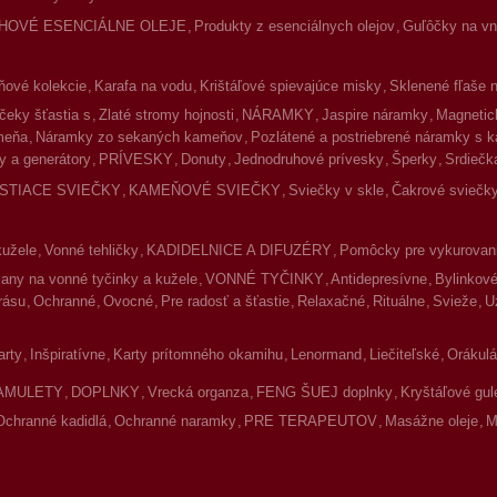
HOVÉ ESENCIÁLNE OLEJE
Produkty z esenciálnych olejov
Guľôčky na vnú
ové kolekcie
Karafa na vodu
Krištáľové spievajúce misky
Sklenené fľaše 
čeky šťastia s
Zlaté stromy hojnosti
NÁRAMKY
Jaspire náramky
Magnetic
meňa
Náramky zo sekaných kameňov
Pozlátené a postriebrené náramky s 
y a generátory
PRÍVESKY
Donuty
Jednodruhové prívesky
Šperky
Srdiečk
ISTIACE SVIEČKY
KAMEŇOVÉ SVIEČKY
Sviečky v skle
Čakrové sviečky
kužele
Vonné tehličky
KADIDELNICE A DIFUZÉRY
Pomôcky pre vykurovan
jany na vonné tyčinky a kužele
VONNÉ TYČINKY
Antidepresívne
Bylinkov
rásu
Ochranné
Ovocné
Pre radosť a šťastie
Relaxačné
Rituálne
Svieže
U
arty
Inšpiratívne
Karty prítomného okamihu
Lenormand
Liečiteľské
Orákulá
AMULETY
DOPLNKY
Vrecká organza
FENG ŠUEJ doplnky
Kryštáľové gul
Ochranné kadidlá
Ochranné naramky
PRE TERAPEUTOV
Masážne oleje
M