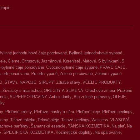
erapie
Bylinné jednodruhové čaje porciované
Bylinné jednodruhové sypané
iele
Čierne
Citrusové
Jazmínové
Korenisté
Mätové
S bylinkami
S
bylinné čaje porciované
Ovocno-bylinné čaje sypané
PRAVÉ ČAJE
u-erh porciované
Pu-erh sypané
Zelené porciované
Zelené sypané
O
ŠŤAVY, NÁPOJE, SIRUPY
Zdravé šťavy
VČELIE PRODUKTY
a
Žuvačky s mastichou
ORECHY A SEMENÁ
Orechové zmesi
Pražené
enie
SUPERPOTRAVINY
Antioxidanty
Bio zelené potraviny
OLEJE
íky
ny
Pleťové krémy
Pleťové masky a séra
Pleťové oleje
Pleťové peelingy
lzamy
Telové mlieka
Telové oleje
Telové peelingy
Wellness
VLASOVÁ
achove parfémy
Šamanské esencie
PÁNSKA KOZMETIKA
Na pleť
Na
y
ŠPECIFICKÁ KOZMETIKA
Kozmetické doplnky
Na opaľovanie