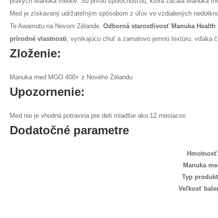
pravých Manuka medov. Sú prvou spoločnosťou, ktorá začala Manuka me
Med je získavaný udržateľným spôsobom z úľov vo vzdialených nedotknu
Te Awamutu na Novom Zélande.
Odborná starostlivosť Manuka Health
prírodné vlastnosti
, vynikajúcu chuť a zamatovo jemnú textúru, vďaka č
Zloženie:
Manuka med MGO 400+ z Nového Zélandu
Upozornenie:
Med nie je vhodná potravina pre deti mladšie ako 12 mesiacov.
Dodatočné parametre
Hmotnosť
Manuka me
Typ produkt
Veľkosť bale