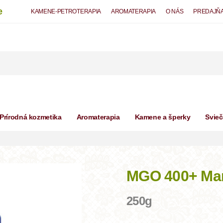
e
KAMENE-PETROTERAPIA
AROMATERAPIA
O NÁS
PREDAJŇ
Prírodná kozmetika
Aromaterapia
Kamene a šperky
Svie
MGO 400+ Ma
250g