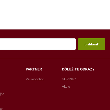
prihlásiť
PARTNER
DÔLEŽITÉ ODKAZY
Veľkoobchod
NOVINKY
Akcie
jňa
ov