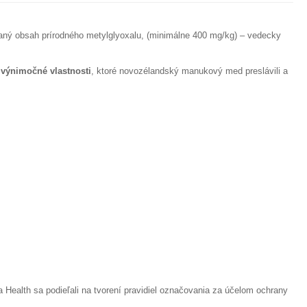
aný obsah prírodného metylglyoxalu, (minimálne 400 mg/kg) – vedecky
 výnimočné vlastnosti
, ktoré novozélandský manukový med preslávili a
alth sa podieľali na tvorení pravidiel označovania za účelom ochrany