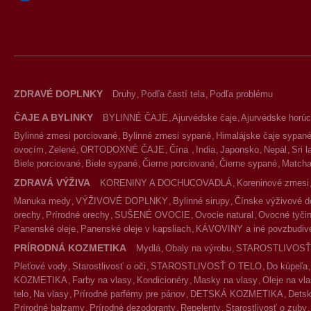
ZDRAVÉ DOPLNKY
Druhy
Podľa častí tela
Podľa problému
ČAJE A BYLINKY
BYLINNÉ ČAJE
Ajurvédske čaje
Ajurvédske horúc
Bylinné zmesi porciované
Bylinné zmesi sypané
Himalájske čaje sypan
ovocím
Zelené
ORTODOXNÉ ČAJE
Čína
India
Japonsko
Nepál
Sri 
Biele porciované
Biele sypané
Čierne porciované
Čierne sypané
Match
ZDRAVÁ VÝŽIVA
KORENINY A DOCHUCOVADLÁ
Koreninové zmesi
Manuka medy
VÝŽIVOVÉ DOPLNKY
Bylinné sirupy
Čínske výživové d
orechy
Prírodné orechy
SUŠENÉ OVOCIE
Ovocie natural
Ovocné tyčin
Panenské oleje
Panenské oleje v kapsliach
KÁVOVINY a iné povzbudivé
PRÍRODNÁ KOZMETIKA
Mydlá
Obaly na výrobu
STAROSTLIVOSŤ
Pleťové vody
Starostlivosť o oči
STAROSTLIVOSŤ O TELO
Do kúpeľa
KOZMETIKA
Farby na vlasy
Kondicionéry
Masky na vlasy
Oleje na vl
telo
Na vlasy
Prírodné parfémy pre pánov
DETSKÁ KOZMETIKA
Detsk
Prírodné balzamy
Prírodné dezodoranty
Repelenty
Starostlivosť o zuby