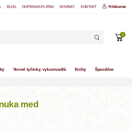
A
BLOG
DOPRAVA A PLATBA
NOVINKY
KONTAKT
Prihlásenie
0
čky
Vonné tyčinky, vykurovadlá
Knihy
Špeciálne
nuka med