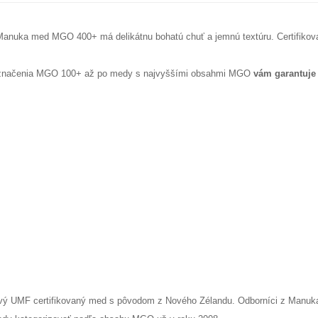
 Manuka med MGO 400+ má delikátnu bohatú chuť a jemnú textúru. Certifikov
d označenia MGO 100+ až po medy s najvyššími obsahmi MGO
vám garantuje
UMF certifikovaný med s pôvodom z Nového Zélandu. Odborníci z Manuka He