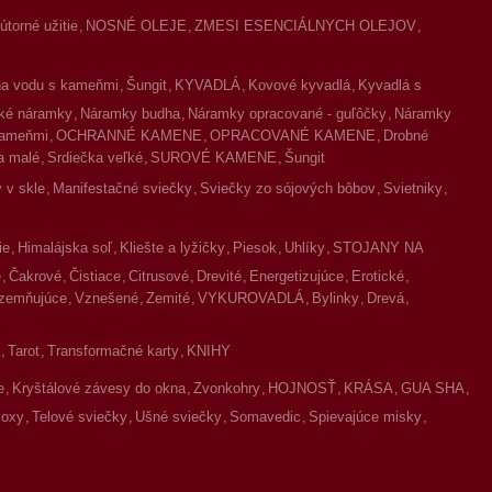
torné užitie
NOSNÉ OLEJE
ZMESI ESENCIÁLNYCH OLEJOV
na vodu s kameňmi
Šungit
KYVADLÁ
Kovové kyvadlá
Kyvadlá s
ké náramky
Náramky budha
Náramky opracované - guľôčky
Náramky
kameňmi
OCHRANNÉ KAMENE
OPRACOVANÉ KAMENE
Drobné
a malé
Srdiečka veľké
SUROVÉ KAMENE
Šungit
 v skle
Manifestačné sviečky
Sviečky zo sójových bôbov
Svietniky
ie
Himalájska soľ
Kliešte a lyžičky
Piesok
Uhlíky
STOJANY NA
é
Čakrové
Čistiace
Citrusové
Drevité
Energetizujúce
Erotické
zemňujúce
Vznešené
Zemité
VYKUROVADLÁ
Bylinky
Drevá
Tarot
Transformačné karty
KNIHY
e
Kryštálové závesy do okna
Zvonkohry
HOJNOSŤ
KRÁSA
GUA SHA
oxy
Telové sviečky
Ušné sviečky
Somavedic
Spievajúce misky