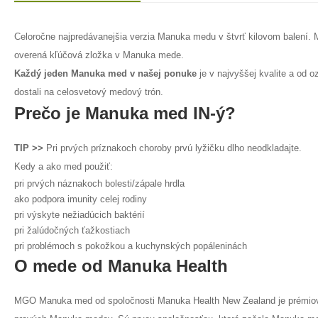
Celoročne najpredávanejšia verzia Manuka medu v štvrť kilovom balení.
overená kľúčová zložka v Manuka mede.
Každý jeden Manuka med v našej ponuke
je v najvyššej kvalite a o
dostali na celosvetový medový trón.
Prečo je Manuka med
IN-ý
?
TIP >>
Pri prvých príznakoch choroby prvú lyžičku dlho neodkladajte.
Kedy a ako med použiť:
pri prvých náznakoch bolesti/zápale hrdla
ako podpora imunity celej rodiny
pri výskyte nežiadúcich baktérií
pri žalúdočných ťažkostiach
pri problémoch s pokožkou a kuchynských popáleninách
O mede od Manuka Health
MGO Manuka med od spoločnosti Manuka Health New Zealand je prémiový 