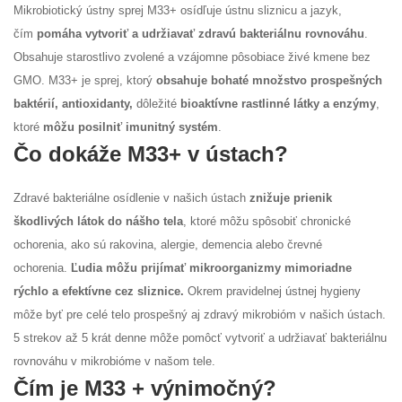
Mikrobiotický ústny sprej M33+ osídľuje ústnu sliznicu a jazyk,
čím
pomáha vytvoriť a udržiavať zdravú bakteriálnu rovnováhu
.
Obsahuje starostlivo zvolené a vzájomne pôsobiace živé kmene bez
GMO. M33+ je sprej, ktorý
obsahuje bohaté množstvo prospešných
baktérií, antioxidanty,
dôležité
bioaktívne rastlinné látky a enzýmy
,
ktoré
môžu posilniť imunitný systém
.
Čo dokáže M33+ v ústach?
Zdravé bakteriálne osídlenie v našich ústach
znižuje prienik
škodlivých látok do nášho tela
, ktoré môžu spôsobiť chronické
ochorenia, ako sú rakovina, alergie, demencia alebo črevné
ochorenia.
Ľudia môžu prijímať mikroorganizmy mimoriadne
rýchlo a efektívne cez sliznice.
Okrem pravidelnej ústnej hygieny
môže byť pre celé telo prospešný aj zdravý mikrobióm v našich ústach.
5 strekov až 5 krát denne môže pomôcť vytvoriť a udržiavať bakteriálnu
rovnováhu v mikrobióme v našom tele.
Čím je M33 + výnimočný?