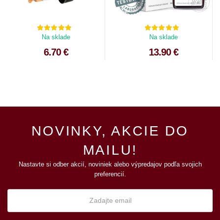
Na sklade
Na sklade
6.70 €
13.90 €
NOVINKY, AKCIE DO
MAILU!
Nastavte si odber akcií, noviniek alebo výpredajov podľa svojich
preferencií.