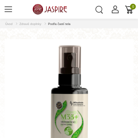
0
Úvod
Zdravé doplnky
Podľa častí tela