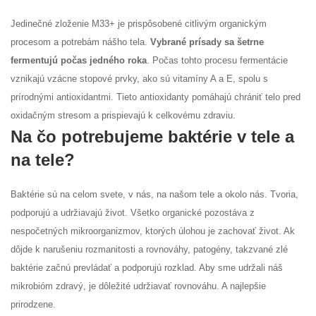
Jedinečné zloženie M33+ je prispôsobené citlivým organickým
procesom a potrebám nášho tela.
Vybrané prísady sa šetrne
fermentujú počas jedného roka
. Počas tohto procesu fermentácie
vznikajú vzácne stopové prvky, ako sú vitamíny A a E, spolu s
prírodnými antioxidantmi. Tieto antioxidanty pomáhajú chrániť telo pred
oxidačným stresom a prispievajú k celkovému zdraviu.
Na čo potrebujeme baktérie v tele a
na tele?
Baktérie sú na celom svete, v nás, na našom tele a okolo nás. Tvoria,
podporujú a udržiavajú život. Všetko organické pozostáva z
nespočetných mikroorganizmov, ktorých úlohou je zachovať život. Ak
dôjde k narušeniu rozmanitosti a rovnováhy, patogény, takzvané zlé
baktérie začnú prevládať a podporujú rozklad. Aby sme udržali náš
mikrobióm zdravý, je dôležité udržiavať rovnováhu. A najlepšie
prirodzene.