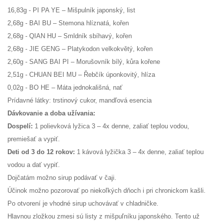
16,83g - PI PA YE – Mišpulník japonský, list
2,68g - BAI BU – Stemona hlíznatá, kořen
2,68g - QIAN HU – Smldník sbíhavý, kořen
2,68g - JIE GENG – Platykodon velkokvětý, kořen
2,60g - SANG BAI PI – Morušovník bílý, kůra kořene
2,51g - CHUAN BEI MU – Řebčík úponkovitý, hlíza
0,02g - BO HE – Máta jednokališná, nať
Prídavné látky: trstinový cukor, mandľová esencia
Dávkovanie a doba užívania:
Dospelí:
1 polievková lyžica 3 – 4x denne, zaliať teplou vodou,
premiešať a vypiť.
Deti od 3 do 12 rokov:
1 kávová lyžička 3 – 4x denne, zaliať teplou
vodou a dať vypiť.
Dojčatám možno sirup podávať v čaji.
Účinok možno pozorovať po niekoľkých dňoch i pri chronickom kašli.
Po otvorení je vhodné sirup uchovávať v chladničke.
Hlavnou zložkou zmesi sú listy z mišpuľníku japonského. Tento už