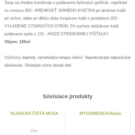
Sirup sa vhodne kombinuje s podávaním bylinných guľôčok, napríklad
so zmesou 003 - KREHKOSŤ JARNÉHO KVIETKA pri akútnom kašli
pri viróze, alebo pri dlhšiu dobu trvajúcom kašli s produktom 033 -
VYLADENIE CITAROVÝCH STRÚN. Pri suchom dráždivom kašli
podávame spolu s 131 - HVIZD STRIEBORNEJ PÍŠŤALKY
Objem: 120ml
Výživový doplnok, nenahrádza terapiu liekmi. Neprekračujte odporúčané
dávkovaie. Skladujte mimo dosah detí.
Súvisiace produkty
KLASICKÁ ČISTÁ MOXA
MYCOMEDICA Reishi
10ks