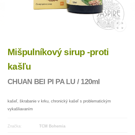
Mišpulníkový sirup -proti
kašľu
CHUAN BEI PI PA LU / 120ml
kašeľ, škrabanie v krku, chronický kašeľ s problematickým
vykašliavaním
Značka:
TCM Bohemia