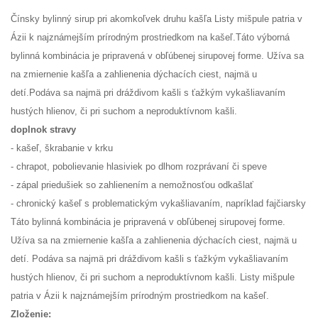
Čínsky bylinný sirup pri akomkoľvek druhu kašľa Listy mišpule patria v
Ázii k najznámejším prírodným prostriedkom na kašeľ.Táto výborná
bylinná kombinácia je pripravená v obľúbenej sirupovej forme. Užíva sa
na zmiernenie kašľa a zahlienenia dýchacích ciest, najmä u
detí.Podáva sa najmä pri dráždivom kašli s ťažkým vykašliavaním
hustých hlienov, či pri suchom a neproduktívnom kašli.
doplnok stravy
- kašeľ, škrabanie v krku
- chrapot, pobolievanie hlasiviek po dlhom rozprávaní či speve
- zápal priedušiek so zahlienením a nemožnosťou odkašlať
- chronický kašeľ s problematickým vykašliavaním, napríklad fajčiarsky
Táto bylinná kombinácia je pripravená v obľúbenej sirupovej forme.
Užíva sa na zmiernenie kašľa a zahlienenia dýchacích ciest, najmä u
detí. Podáva sa najmä pri dráždivom kašli s ťažkým vykašliavaním
hustých hlienov, či pri suchom a neproduktívnom kašli. Listy mišpule
patria v Ázii k najznámejším prírodným prostriedkom na kašeľ.
Zloženie: