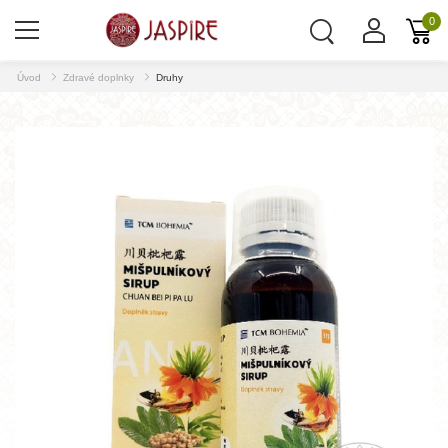
0
Úvod
Zdravé doplnky
Druhy