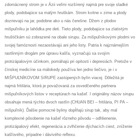
zdomácnený strom je v Ázii veľmi rozšírený najmä pre svoje sladké
plody, podobajúce sa malým hruškám. Strom kvitne v zime a plody
dozrievajú na jar, podobne ako u nás čerešne. Džem z plodov
mišpuľníku je lahôdka pre deti. Tieto plody, podobajúce sa zlatistým
hruštičkám sú zobrazené na obale sirupu. Za mišpuľníkovými plodmi vo
svojej famóznosti nezaostávajú ani jeho listy. Patria k najznámejším
rastlinným drogám pre úpravu kašľa, vyznačujú sa svojím
protizápalovým účinkom, pomáhajú pri opitosti i depresiách. Pretože v
čínskej medicíne sa málokedy používa len jedno liečivo, je i v
MIŠPUĽNÍKOVOM SIRUPE zastúpených bylín viacej. Dôležitá je
najmä fritilária, ktorá je považovaná za osvedčeného partnera
mišpuľníkových listov v receptúrach na kašeľ. I originálny názov sirupu
obsahuje mená týchto dvoch rastlín (CHUAN BEI – fritilária, PI PA –
mišpuľník). Ďalšie pomocné byliny dopĺňajú sirup tak, aby mal
komplexné pôsobenie na kašeľ rôzneho pôvodu – odhlienenie,
protizápalový efekt, regenerácia a zvlhčenie dýchacích ciest, zníženie
kašľového, prípadne i dávivého reflexu.