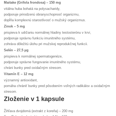
Maitake (Grifola frondosa) – 150 mg
vitálna huba bohatá na polysacharidy,
podporuje prirodzenú obranyschopnosť organizmu,
dopĺňa komplexnú starostlivosť o mužský organizmus.
Zinok – 5 mg
prispieva k udržaniu normálnej hladiny testosterónu v krvi,
podporuje správnu funkciu imunitného systému,
zohráva dôležitú úlohu pri mužskej reprodukčnej funkcii.
Selén – 27,5 μg
prispieva k normálnej spermatogenéze,
podporuje správne fungovanie imunitného systému,
chráni bunky pred oxidačným stresom.
Vitamín E – 12 mg
významný antioxidant,
pomáha chrániť bunky pred pôsobením voľných radikálov a oxidačným
stresom.
Zloženie v 1 kapsule
Žihľava dvojdomá (extrakt z koreňa) – 200 mg