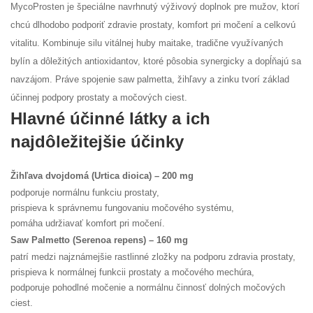
MycoProsten je špeciálne navrhnutý výživový doplnok pre mužov, ktorí
chcú dlhodobo podporiť zdravie prostaty, komfort pri močení a celkovú
vitalitu. Kombinuje silu vitálnej huby maitake, tradične využívaných
bylín a dôležitých antioxidantov, ktoré pôsobia synergicky a dopĺňajú sa
navzájom. Práve spojenie saw palmetta, žihľavy a zinku tvorí základ
účinnej podpory prostaty a močových ciest.
Hlavné účinné látky a ich
najdôležitejšie účinky
Žihľava dvojdomá (Urtica dioica) – 200 mg
podporuje normálnu funkciu prostaty,
prispieva k správnemu fungovaniu močového systému,
pomáha udržiavať komfort pri močení.
Saw Palmetto (Serenoa repens) – 160 mg
patrí medzi najznámejšie rastlinné zložky na podporu zdravia prostaty,
prispieva k normálnej funkcii prostaty a močového mechúra,
podporuje pohodlné močenie a normálnu činnosť dolných močových
ciest.