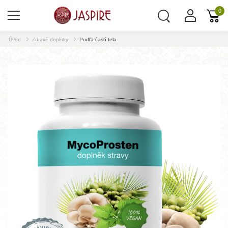
0
Úvod
Zdravé doplnky
Podľa častí tela