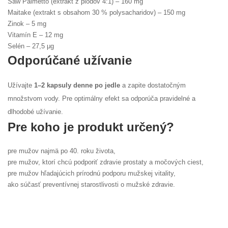
Saw Palmetto (extrakt z plodov 4:1) – 160 mg
Maitake (extrakt s obsahom 30 % polysacharidov) – 150 mg
Zinok – 5 mg
Vitamín E – 12 mg
Selén – 27,5 μg
Odporúčané užívanie
Užívajte
1–2 kapsuly denne po jedle
a zapite dostatočným
množstvom vody. Pre optimálny efekt sa odporúča pravidelné a
dlhodobé užívanie.
Pre koho je produkt určený?
pre mužov najmä po 40. roku života,
pre mužov, ktorí chcú podporiť zdravie prostaty a močových ciest,
pre mužov hľadajúcich prírodnú podporu mužskej vitality,
ako súčasť preventívnej starostlivosti o mužské zdravie.