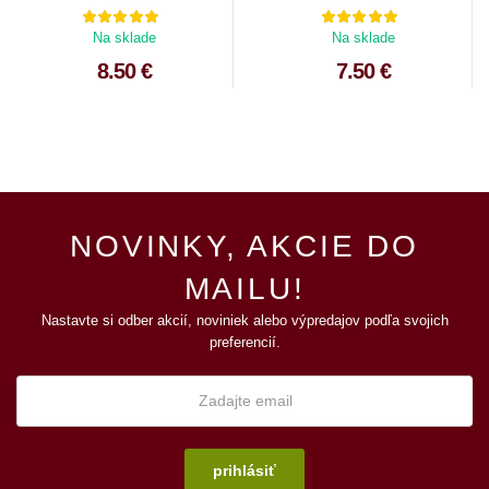
Na sklade
Na sklade
8.50 €
7.50 €
NOVINKY, AKCIE DO
MAILU!
Nastavte si odber akcií, noviniek alebo výpredajov podľa svojich
preferencií.
prihlásiť