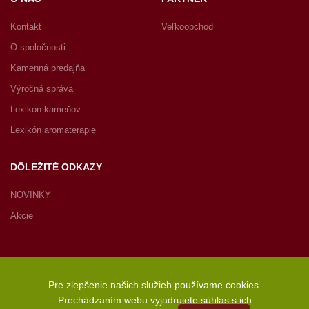
Kontakt
Veľkoobchod
O spoločnosti
Kamenná predajňa
Výročná správa
Lexikón kameňov
Lexikón aromaterapie
DÔLEŽITÉ ODKAZY
NOVINKY
Akcie
Pre zlepšenie našich služieb používame cookies.
Copyright © 2022 JASPIRE s.r.o., Radničné námestie 1, 902 01
Prechádzaním webu vyjadrujete súhlas s ich