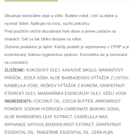
Obsahuje esenciálne oleje a vôňe. Budete voňať, cítiť sa dobre a
vyzerať dobre. Aplikujte na čistú, suchú pokožku.
Pred použitím otočte dezodorant hore dnom a jemne zatlačte na
stranách. Gél sa tak ľahko dostane na rollon.
Zloženie produktov je úplné. Každý produkt je registrovaný v CPNP a je
kontrolovaný štátnou hygienickou správou. Kozmetika nie je testovaná
na zvieratách.
ZLOŽENIE:
KOKOSOVÝ OLEJ, KAKAOVÉ MASLO, MARANTOVÝ
PRÁŠOK, JEDLÁ SÓDA, ALOE BARBADENSIS VÝŤAŽOK Z LISTOV,
KANDELILA VOSK, REĎKEV VÝŤAŽOK Z KOREŇA, GRAPEFRUIT
ÉTERICKÝ OLEJ, MANDARÍNKA ESENCIÁLNY OLEJ, VČELÍ VOSK
INGREDIENTS:
COCONUT OIL, COCOA BUTTER, ARROWROOT
POWDER, SODIUM HYDROGEN CARBONATE (BAKING SODA),
ALOE BARBADENIS LEAF EXTRACT, CANDELILLA WAX,
RAPHANUS SATIVUS (RADISH) ROOT EXTRACT, GRAPEFRUIT
ESSENTIAL OIL, TANGERINE ESSENTIAL OIL, CERA ALBA