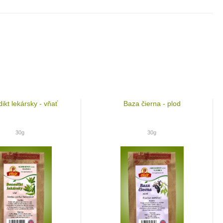
ikt lekársky - vňať
Baza čierna - plod
30g
30g