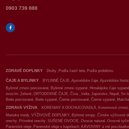
0903 739 888
ZDRAVÉ DOPLNKY
Druhy
Podľa častí tela
Podľa problému
ČAJE A BYLINKY
BYLINNÉ ČAJE
Ajurvédske čaje
Ajurvédske horúc
Bylinné zmesi porciované
Bylinné zmesi sypané
Himalájske čaje sypan
ovocím
Zelené
ORTODOXNÉ ČAJE
Čína
India
Japonsko
Nepál
Sri 
Biele porciované
Biele sypané
Čierne porciované
Čierne sypané
Match
ZDRAVÁ VÝŽIVA
KORENINY A DOCHUCOVADLÁ
Koreninové zmesi
Manuka medy
VÝŽIVOVÉ DOPLNKY
Bylinné sirupy
Čínske výživové d
orechy
Prírodné orechy
SUŠENÉ OVOCIE
Ovocie natural
Ovocné tyčin
Panenské oleje
Panenské oleje v kapsliach
KÁVOVINY a iné povzbudivé