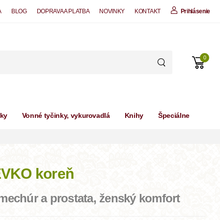
A
BLOG
DOPRAVA A PLATBA
NOVINKY
KONTAKT
Prihlásenie
0
čky
Vonné tyčinky, vykurovadlá
Knihy
Špeciálne
VKO koreň
mechúr a prostata, ženský komfort