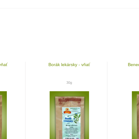
vňať
Borák lekársky - vňať
Bened
30g