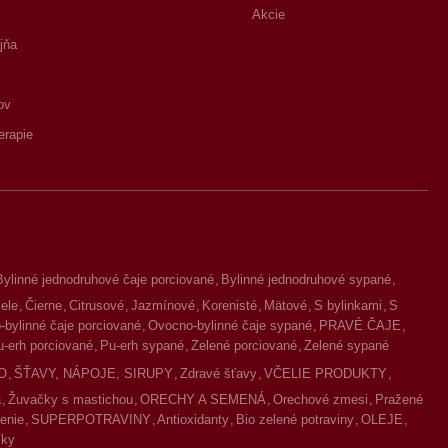
Akcie
jňa
ov
erapie
Bylinné jednodruhové čaje porciované
Bylinné jednodruhové sypané
iele
Čierne
Citrusové
Jazmínové
Korenisté
Mätové
S bylinkami
S
bylinné čaje porciované
Ovocno-bylinné čaje sypané
PRAVÉ ČAJE
u-erh porciované
Pu-erh sypané
Zelené porciované
Zelené sypané
O
ŠŤAVY, NÁPOJE, SIRUPY
Zdravé šťavy
VČELIE PRODUKTY
a
Žuvačky s mastichou
ORECHY A SEMENÁ
Orechové zmesi
Pražené
enie
SUPERPOTRAVINY
Antioxidanty
Bio zelené potraviny
OLEJE
íky