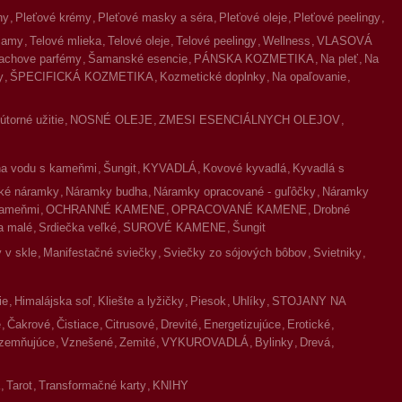
ny
Pleťové krémy
Pleťové masky a séra
Pleťové oleje
Pleťové peelingy
lzamy
Telové mlieka
Telové oleje
Telové peelingy
Wellness
VLASOVÁ
achove parfémy
Šamanské esencie
PÁNSKA KOZMETIKA
Na pleť
Na
y
ŠPECIFICKÁ KOZMETIKA
Kozmetické doplnky
Na opaľovanie
torné užitie
NOSNÉ OLEJE
ZMESI ESENCIÁLNYCH OLEJOV
na vodu s kameňmi
Šungit
KYVADLÁ
Kovové kyvadlá
Kyvadlá s
ké náramky
Náramky budha
Náramky opracované - guľôčky
Náramky
kameňmi
OCHRANNÉ KAMENE
OPRACOVANÉ KAMENE
Drobné
a malé
Srdiečka veľké
SUROVÉ KAMENE
Šungit
 v skle
Manifestačné sviečky
Sviečky zo sójových bôbov
Svietniky
ie
Himalájska soľ
Kliešte a lyžičky
Piesok
Uhlíky
STOJANY NA
é
Čakrové
Čistiace
Citrusové
Drevité
Energetizujúce
Erotické
zemňujúce
Vznešené
Zemité
VYKUROVADLÁ
Bylinky
Drevá
Tarot
Transformačné karty
KNIHY