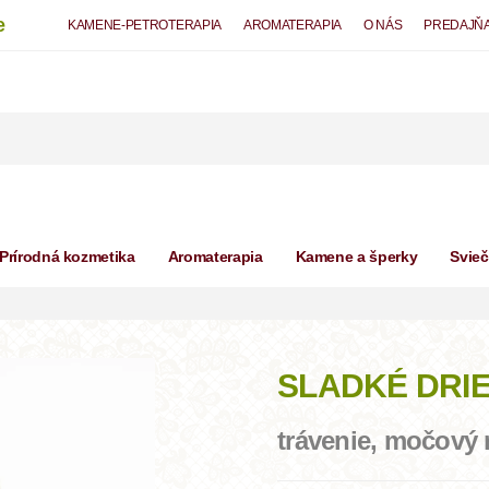
e
KAMENE-PETROTERAPIA
AROMATERAPIA
O NÁS
PREDAJŇ
Prírodná kozmetika
Aromaterapia
Kamene a šperky
Svie
SLADKÉ DRIE
trávenie, močový 