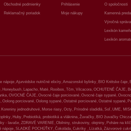
Obchodné podmienky
Prihlásenie
O spoločnosti
Reklamačný poriadok
Moje nákupy
Kamenná preda
Výročná správa
Lexikón kameň
Lexikón aromat
e nápoje
Ajurvédske nutričné elixíry
Amazonské bylinky
BIO Krétske čaje
é
Honeybush
Lapacho
Maté
Rooibos
Tčm
Vilcacora
OCHUTENÉ ČAJE
B
lanka
OVOCNÉ ČAJE
Ovocné čaje porciované
Ovocné čaje sypané
Ovocno-
a
Oolong porciované
Oolong sypané
Ostatné porciované
Ostatné sypané
P
Koreniny jednodruhové
Morse riasy
Octy
Prírodné sladidlá
Soľ
UME, MIS
oplnky
Huby
Prebiotiká, probiotiká a vláknina
Žuvačky
BIO žuvačky Chicz
ky - lavaše
ZDRAVÉ VARENIE
Obilniny, strukoviny, olejniny
Poháre na klíč
 nápoje
SLADKÉ POCHÚŤKY
Čokoláda
Cukríky
Lízatká
Zázvorové cukr