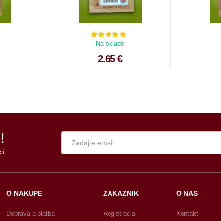
Na sklade
2.65 €
!
ií.
O NÁKUPE
ZÁKAZNÍK
O NÁS
Doprava a platba
Registrácia
Kontakt