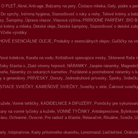
 O PLEŤ
Akné
Anti-age
Balzamy na pery
Čistiace mlieka
Gely, púdre a pe
Do sprchy
Intímna hygiena
Starostlivosť o ruky a nohy
Telové krémy a ba
asy
Šampóny
Úprava vlasov
Vlasová výživa
PRÍRODNÉ PARFÉMY
BIO B
é krémy a mlieka
Detské oleje
Detské šampóny
Starostlivosť o detské zub
Včelie výrobky
HOVÉ ESENCIÁLNE OLEJE
Produkty z esenciálnych olejov
Guľôčky na vnú
ové kolekcie
Karafa na vodu
Krištáľové spievajúce misky
Sklenené fľaše 
čeky šťastia s
Zlaté stromy hojnosti
NÁRAMKY
Jaspire náramky
Magnetic
meňa
Náramky zo sekaných kameňov
Pozlátené a postriebrené náramky s 
y a generátory
PRÍVESKY
Donuty
Jednodruhové prívesky
Šperky
Srdiečk
ISTIACE SVIEČKY
KAMEŇOVÉ SVIEČKY
Sviečky v skle
Čakrové sviečky
kužele
Vonné tehličky
KADIDELNICE A DIFUZÉRY
Pomôcky pre vykurovan
jany na vonné tyčinky a kužele
VONNÉ TYČINKY
Antidepresívne
Bylinkov
rásu
Ochranné
Ovocné
Pre radosť a šťastie
Relaxačné
Rituálne
Svieže
U
arty
Inšpiratívne
Karty prítomného okamihu
Lenormand
Liečiteľské
Orákulá