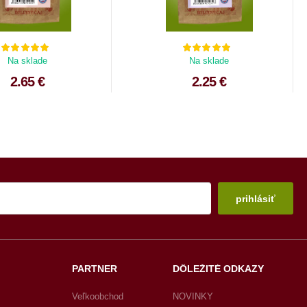
Na sklade
Na sklade
2.65 €
2.25 €
prihlásiť
PARTNER
DÔLEŽITÉ ODKAZY
Veľkoobchod
NOVINKY