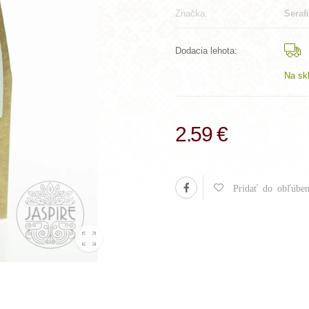
Značka:
Seraf
Dodacia lehota:
Na sk
2.59 €
Pridať do obľúben