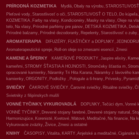
PRÍRODNÁ KOZMETIKA
Mydlá
Obaly na výrobu
STAROSTLIVOSŤ
Pleťové vody
Starostlivosť o oči
STAROSTLIVOSŤ O TELO
Do kúpeľa
KOZMETIKA
Farby na vlasy
Kondicionéry
Masky na vlasy
Oleje na vl
telo
Na vlasy
Prírodné parfémy pre pánov
DETSKÁ KOZMETIKA
Detsk
Prírodné balzamy
Prírodné dezodoranty
Repelenty
Starostlivosť o zuby
AROMATERAPIA
DIFUZÉRY
FĽAŠTIČKY a DOPLNKY
JEDNODRU
Aromaterapeutické spreje
Roll-on oleje so zmesami esencií
Zmesi
KAMENE A ŠPERKY
KAMEŇOVÉ PRODUKTY
Jaspire elixíry
Kameň
kameňmi
STROMY ŠŤASTIA A HOJNOSTI
Stromčeky šťastia m
Strom
opracované kamienky
Náramky Tri Hita Karana
Náramky z lávového ka
kamienky
ORGONITY
Podložky
Pologule a 6-hrany
Prívesky
Pyramíd
SVIEČKY
ČAKROVÉ SVIEČKY
Čarovné sviečky
Rituálne sviečky
Č
Svietniky z filipínskych mušlí
VONNÉ TYČINKY, VYKUROVADLÁ
DOPLNKY
Tečúci dym
Vonné 
VONNÉ TYČINKY
Drevené stojany farebné
Drevené stojany natural
Sto
Harmonizujúce
Korenisté
Kvetové
Mätové
Meditačné
Na financie
Na k
Vykurovacie zväzky
Živice
Zmesi a ostatné
KNIHY
ČASOPISY
Vitalita
KARTY
Anjelské a meditačné
Cigánske k