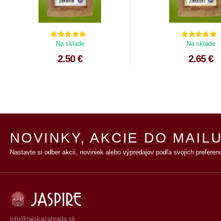
Na sklade
Na sklade
2.50 €
2.65 €
NOVINKY, AKCIE DO MAILU
Nastavte si odber akcií, noviniek alebo výpredajov podľa svojich preferenc
info@rajskazahrada.sk