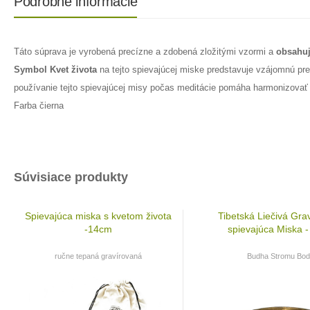
Podrobné informácie
Táto súprava je vyrobená precízne a zdobená zložitými vzormi a
obsahuje
Symbol Kvet života
na tejto spievajúcej miske predstavuje vzájomnú pre
používanie tejto spievajúcej misy počas meditácie pomáha harmonizovať 
Farba čierna
Súvisiace produkty
Spievajúca miska s kvetom života
Tibetská Liečivá Gra
-14cm
spievajúca Miska 
ručne tepaná gravírovaná
Budha Stromu Bod