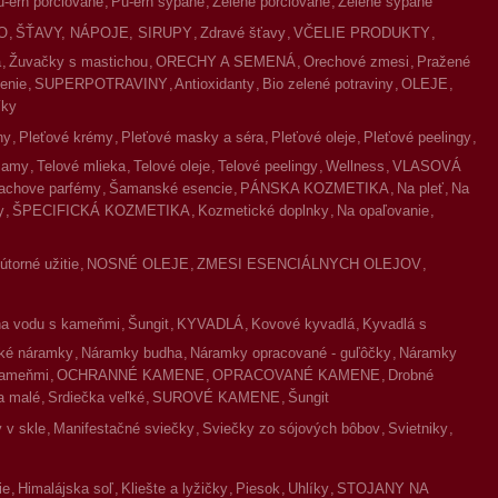
u-erh porciované
Pu-erh sypané
Zelené porciované
Zelené sypané
O
ŠŤAVY, NÁPOJE, SIRUPY
Zdravé šťavy
VČELIE PRODUKTY
a
Žuvačky s mastichou
ORECHY A SEMENÁ
Orechové zmesi
Pražené
enie
SUPERPOTRAVINY
Antioxidanty
Bio zelené potraviny
OLEJE
íky
ny
Pleťové krémy
Pleťové masky a séra
Pleťové oleje
Pleťové peelingy
lzamy
Telové mlieka
Telové oleje
Telové peelingy
Wellness
VLASOVÁ
achove parfémy
Šamanské esencie
PÁNSKA KOZMETIKA
Na pleť
Na
y
ŠPECIFICKÁ KOZMETIKA
Kozmetické doplnky
Na opaľovanie
torné užitie
NOSNÉ OLEJE
ZMESI ESENCIÁLNYCH OLEJOV
na vodu s kameňmi
Šungit
KYVADLÁ
Kovové kyvadlá
Kyvadlá s
ké náramky
Náramky budha
Náramky opracované - guľôčky
Náramky
kameňmi
OCHRANNÉ KAMENE
OPRACOVANÉ KAMENE
Drobné
a malé
Srdiečka veľké
SUROVÉ KAMENE
Šungit
 v skle
Manifestačné sviečky
Sviečky zo sójových bôbov
Svietniky
ie
Himalájska soľ
Kliešte a lyžičky
Piesok
Uhlíky
STOJANY NA