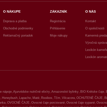
O NÁKUPE
ZÁKAZNÍK
O NÁS
Doprava a platba
Registrácia
Kontakt
Obchodné podmienky
Prihlásenie
O spoločnosti
Reklamačný poriadok
Moje nákupy
Kamenná preda
Výročná správa
Lexikón kameň
Lexikón aromat
e nápoje
Ajurvédske nutričné elixíry
Amazonské bylinky
BIO Krétske čaje
é
Honeybush
Lapacho
Maté
Rooibos
Tčm
Vilcacora
OCHUTENÉ ČAJE
B
lanka
OVOCNÉ ČAJE
Ovocné čaje porciované
Ovocné čaje sypané
Ovocno-