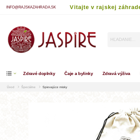
Vitajte v rajskej záhrad
INFO@RAJSKAZAHRADA.SK
Zdravé doplnky
Čaje a bylinky
Zdravá výživa
Úvod
Špeciálne
Spievajúce misky