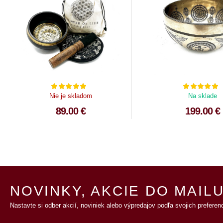
Nie je skladom
Na sklade
89.00 €
199.00 €
NOVINKY, AKCIE DO MAILU
Nastavte si odber akcií, noviniek alebo výpredajov podľa svojich preferenc