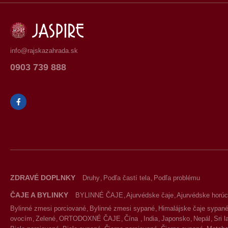
info@rajskazahrada.sk
0903 739 888
ZDRAVÉ DOPLNKY
Druhy
Podľa častí tela
Podľa problému
ČAJE A BYLINKY
BYLINNÉ ČAJE
Ajurvédske čaje
Ajurvédske horúc
Bylinné zmesi porciované
Bylinné zmesi sypané
Himalájske čaje sypan
ovocím
Zelené
ORTODOXNÉ ČAJE
Čína
India
Japonsko
Nepál
Sri 