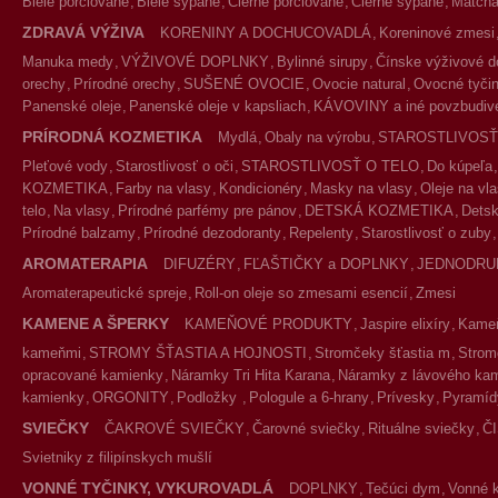
Biele porciované
Biele sypané
Čierne porciované
Čierne sypané
Match
ZDRAVÁ VÝŽIVA
KORENINY A DOCHUCOVADLÁ
Koreninové zmesi
Manuka medy
VÝŽIVOVÉ DOPLNKY
Bylinné sirupy
Čínske výživové d
orechy
Prírodné orechy
SUŠENÉ OVOCIE
Ovocie natural
Ovocné tyčin
Panenské oleje
Panenské oleje v kapsliach
KÁVOVINY a iné povzbudivé
PRÍRODNÁ KOZMETIKA
Mydlá
Obaly na výrobu
STAROSTLIVOSŤ
Pleťové vody
Starostlivosť o oči
STAROSTLIVOSŤ O TELO
Do kúpeľa
KOZMETIKA
Farby na vlasy
Kondicionéry
Masky na vlasy
Oleje na vl
telo
Na vlasy
Prírodné parfémy pre pánov
DETSKÁ KOZMETIKA
Detsk
Prírodné balzamy
Prírodné dezodoranty
Repelenty
Starostlivosť o zuby
AROMATERAPIA
DIFUZÉRY
FĽAŠTIČKY a DOPLNKY
JEDNODRU
Aromaterapeutické spreje
Roll-on oleje so zmesami esencií
Zmesi
KAMENE A ŠPERKY
KAMEŇOVÉ PRODUKTY
Jaspire elixíry
Kameň
kameňmi
STROMY ŠŤASTIA A HOJNOSTI
Stromčeky šťastia m
Strom
opracované kamienky
Náramky Tri Hita Karana
Náramky z lávového ka
kamienky
ORGONITY
Podložky
Pologule a 6-hrany
Prívesky
Pyramíd
SVIEČKY
ČAKROVÉ SVIEČKY
Čarovné sviečky
Rituálne sviečky
Č
Svietniky z filipínskych mušlí
VONNÉ TYČINKY, VYKUROVADLÁ
DOPLNKY
Tečúci dym
Vonné 