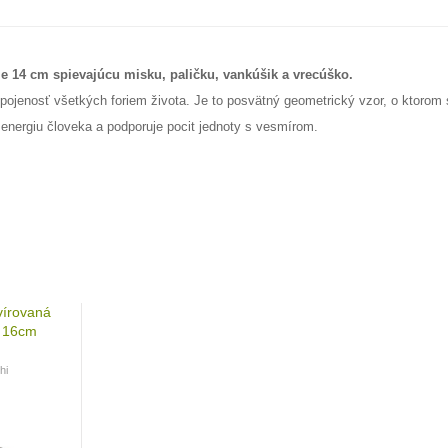
 14 cm spievajúcu misku, paličku, vankúšik a vrecúško.
pojenosť všetkých foriem života. Je to posvätný geometrický vzor, o ktorom 
energiu človeka a podporuje pocit jednoty s vesmírom.
vírovaná
- 16cm
hi