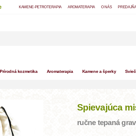
e
KAMENE-PETROTERAPIA
AROMATERAPIA
O NÁS
PREDAJŇ
Prírodná kozmetika
Aromaterapia
Kamene a šperky
Svie
Spievajúca mi
ručne tepaná grav