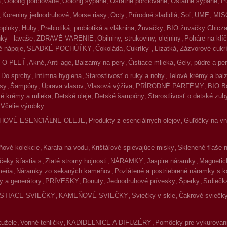
a
Oolong porciované
Oolong sypané
Ostatné porciované
Ostatné sypané
P
Koreniny jednodruhové
Morse riasy
Octy
Prírodné sladidlá
Soľ
UME, MIS
oplnky
Huby
Prebiotiká, probiotiká a vláknina
Žuvačky
BIO žuvačky Chicz
ky - lavaše
ZDRAVÉ VARENIE
Obilniny, strukoviny, olejniny
Poháre na klíč
 nápoje
SLADKÉ POCHÚŤKY
Čokoláda
Cukríky
Lízatká
Zázvorové cukr
 O PLEŤ
Akné
Anti-age
Balzamy na pery
Čistiace mlieka
Gely, púdre a pe
Do sprchy
Intímna hygiena
Starostlivosť o ruky a nohy
Telové krémy a ba
asy
Šampóny
Úprava vlasov
Vlasová výživa
PRÍRODNÉ PARFÉMY
BIO B
é krémy a mlieka
Detské oleje
Detské šampóny
Starostlivosť o detské zub
Včelie výrobky
HOVÉ ESENCIÁLNE OLEJE
Produkty z esenciálnych olejov
Guľôčky na vnú
ové kolekcie
Karafa na vodu
Krištáľové spievajúce misky
Sklenené fľaše 
čeky šťastia s
Zlaté stromy hojnosti
NÁRAMKY
Jaspire náramky
Magnetic
meňa
Náramky zo sekaných kameňov
Pozlátené a postriebrené náramky s 
y a generátory
PRÍVESKY
Donuty
Jednodruhové prívesky
Šperky
Srdiečk
ISTIACE SVIEČKY
KAMEŇOVÉ SVIEČKY
Sviečky v skle
Čakrové sviečky
kužele
Vonné tehličky
KADIDELNICE A DIFUZÉRY
Pomôcky pre vykurovan