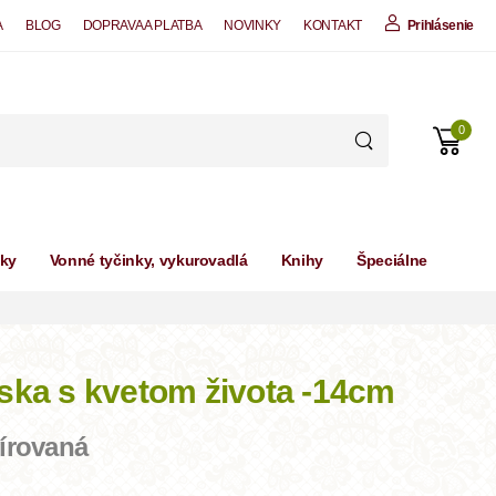
A
BLOG
DOPRAVA A PLATBA
NOVINKY
KONTAKT
Prihlásenie
0
čky
Vonné tyčinky, vykurovadlá
Knihy
Špeciálne
ska s kvetom života -14cm
írovaná