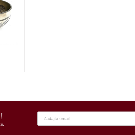
!
ií.