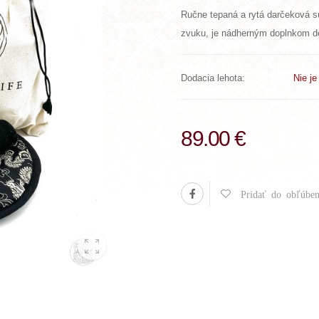
Ručne tepaná a rytá darčeková s
zvuku, je nádherným doplnkom do
Dodacia lehota:
Nie j
89.00 €
Pridať do obľúben