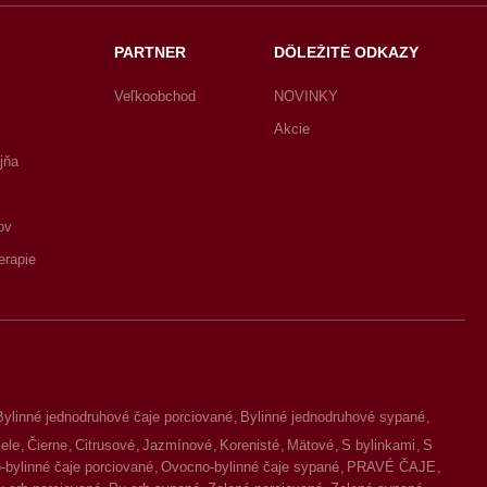
PARTNER
DÔLEŽITÉ ODKAZY
Veľkoobchod
NOVINKY
Akcie
jňa
ov
erapie
Bylinné jednodruhové čaje porciované
Bylinné jednodruhové sypané
iele
Čierne
Citrusové
Jazmínové
Korenisté
Mätové
S bylinkami
S
bylinné čaje porciované
Ovocno-bylinné čaje sypané
PRAVÉ ČAJE