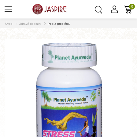
0
Úvod
Zdravé doplnky
Podľa problému