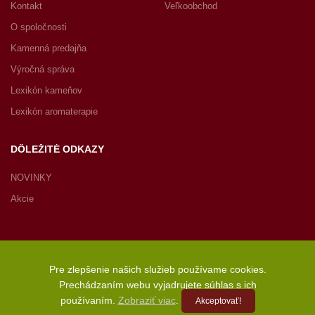
Kontakt
Veľkoobchod
O spoločnosti
Kamenná predajňa
Výročná správa
Lexikón kameňov
Lexikón aromaterapie
DÔLEŽITÉ ODKAZY
NOVINKY
Akcie
Pre zlepšenie našich služieb používame cookies.
Copyright © 2022 JASPIRE s.r.o., Radničné námestie 1, 902 01
Prechádzaním webu vyjadrujete súhlas s ich
Pezinok, Slovenská republika – Všetky práva vyhradené
používaním.
Zobraziť viac
.
Akceptovať!