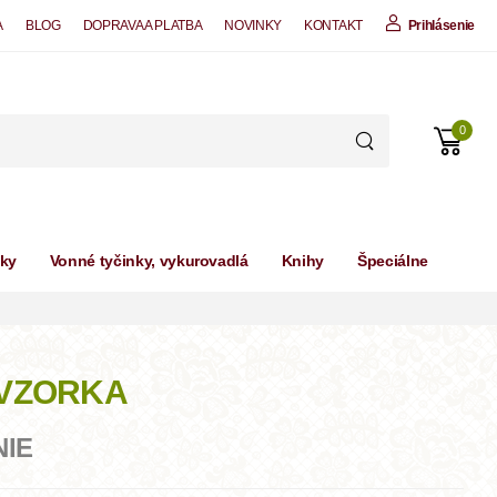
A
BLOG
DOPRAVA A PLATBA
NOVINKY
KONTAKT
Prihlásenie
0
čky
Vonné tyčinky, vykurovadlá
Knihy
Špeciálne
l VZORKA
NIE