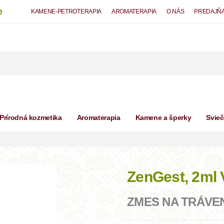
e
KAMENE-PETROTERAPIA
AROMATERAPIA
O NÁS
PREDAJŇ
Prírodná kozmetika
Aromaterapia
Kamene a šperky
Svie
ZenGest, 2m
ZMES NA TRÁVE