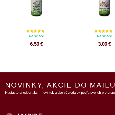
Na sklade
Na sklade
6.50 €
3.00 €
NOVINKY, AKCIE DO MAILU
Nastavte si odber akcií, noviniek alebo výpredajov podľa svojich preferenc