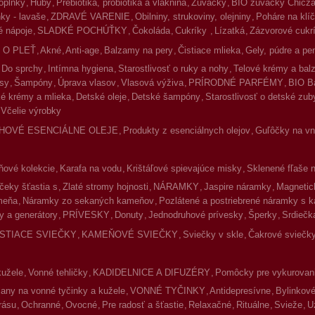
oplnky
Huby
Prebiotiká, probiotiká a vláknina
Žuvačky
BIO žuvačky Chicz
ky - lavaše
ZDRAVÉ VARENIE
Obilniny, strukoviny, olejniny
Poháre na klíč
 nápoje
SLADKÉ POCHÚŤKY
Čokoláda
Cukríky
Lízatká
Zázvorové cukr
 O PLEŤ
Akné
Anti-age
Balzamy na pery
Čistiace mlieka
Gely, púdre a pe
Do sprchy
Intímna hygiena
Starostlivosť o ruky a nohy
Telové krémy a ba
asy
Šampóny
Úprava vlasov
Vlasová výživa
PRÍRODNÉ PARFÉMY
BIO B
é krémy a mlieka
Detské oleje
Detské šampóny
Starostlivosť o detské zub
Včelie výrobky
HOVÉ ESENCIÁLNE OLEJE
Produkty z esenciálnych olejov
Guľôčky na vnú
ové kolekcie
Karafa na vodu
Krištáľové spievajúce misky
Sklenené fľaše 
čeky šťastia s
Zlaté stromy hojnosti
NÁRAMKY
Jaspire náramky
Magnetic
meňa
Náramky zo sekaných kameňov
Pozlátené a postriebrené náramky s 
y a generátory
PRÍVESKY
Donuty
Jednodruhové prívesky
Šperky
Srdiečk
ISTIACE SVIEČKY
KAMEŇOVÉ SVIEČKY
Sviečky v skle
Čakrové sviečky
kužele
Vonné tehličky
KADIDELNICE A DIFUZÉRY
Pomôcky pre vykurovan
jany na vonné tyčinky a kužele
VONNÉ TYČINKY
Antidepresívne
Bylinkov
rásu
Ochranné
Ovocné
Pre radosť a šťastie
Relaxačné
Rituálne
Svieže
U