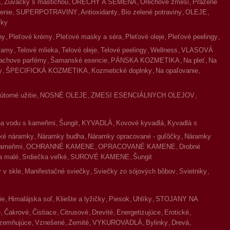
a
Žuvačky s mastichou
ORECHY A SEMENÁ
Orechové zmesi
Pražené
enie
SUPERPOTRAVINY
Antioxidanty
Bio zelené potraviny
OLEJE
íky
ny
Pleťové krémy
Pleťové masky a séra
Pleťové oleje
Pleťové peelingy
lzamy
Telové mlieka
Telové oleje
Telové peelingy
Wellness
VLASOVÁ
achove parfémy
Šamanské esencie
PÁNSKA KOZMETIKA
Na pleť
Na
y
ŠPECIFICKÁ KOZMETIKA
Kozmetické doplnky
Na opaľovanie
torné užitie
NOSNÉ OLEJE
ZMESI ESENCIÁLNYCH OLEJOV
na vodu s kameňmi
Šungit
KYVADLÁ
Kovové kyvadlá
Kyvadlá s
ké náramky
Náramky budha
Náramky opracované - guľôčky
Náramky
kameňmi
OCHRANNÉ KAMENE
OPRACOVANÉ KAMENE
Drobné
a malé
Srdiečka veľké
SUROVÉ KAMENE
Šungit
 v skle
Manifestačné sviečky
Sviečky zo sójových bôbov
Svietniky
ie
Himalájska soľ
Kliešte a lyžičky
Piesok
Uhlíky
STOJANY NA
é
Čakrové
Čistiace
Citrusové
Drevité
Energetizujúce
Erotické
zemňujúce
Vznešené
Zemité
VYKUROVADLÁ
Bylinky
Drevá