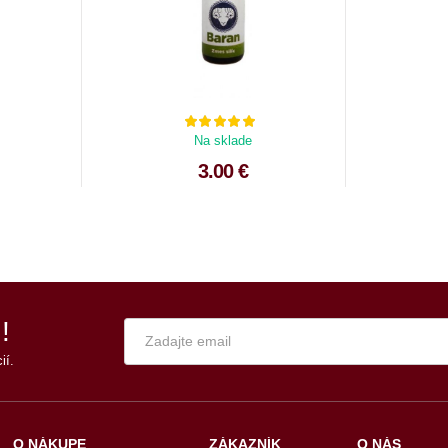
Na sklade
3.00 €
!
ií.
O NÁKUPE
ZÁKAZNÍK
O NÁS