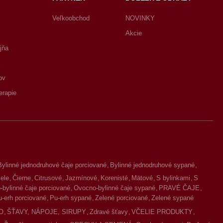
Veľkoobchod
NOVINKY
Akcie
jňa
ov
erapie
Bylinné jednodruhové čaje porciované
Bylinné jednodruhové sypané
iele
Čierne
Citrusové
Jazmínové
Korenisté
Mätové
S bylinkami
S
bylinné čaje porciované
Ovocno-bylinné čaje sypané
PRAVÉ ČAJE
u-erh porciované
Pu-erh sypané
Zelené porciované
Zelené sypané
O
ŠŤAVY, NÁPOJE, SIRUPY
Zdravé šťavy
VČELIE PRODUKTY