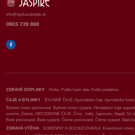
info@rajskazahrada.sk
0903 739 888
ZDRAVÉ DOPLNKY
Druhy
Podľa častí tela
Podľa problému
ČAJE A BYLINKY
BYLINNÉ ČAJE
Ajurvédske čaje
Ajurvédske horúc
Bylinné zmesi porciované
Bylinné zmesi sypané
Himalájske čaje sypan
ovocím
Zelené
ORTODOXNÉ ČAJE
Čína
India
Japonsko
Nepál
Sri 
Biele porciované
Biele sypané
Čierne porciované
Čierne sypané
Match
ZDRAVÁ VÝŽIVA
KORENINY A DOCHUCOVADLÁ
Koreninové zmesi