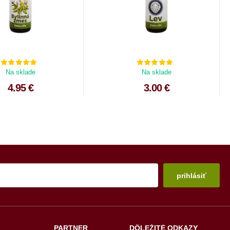
Na sklade
Na sklade
4.95 €
3.00 €
prihlásiť
PARTNER
DÔLEŽITÉ ODKAZY