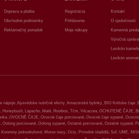
Doprava a platba
Registrácia
Kontakt
Obchodné podmienky
Prihlásenie
O spoločnosti
Reklamačný poriadok
Moje nákupy
Kamenná preda
Výročná správa
Lexikón kameň
Lexikón aromat
e nápoje
Ajurvédske nutričné elixíry
Amazonské bylinky
BIO Krétske čaje
é
Honeybush
Lapacho
Maté
Rooibos
Tčm
Vilcacora
OCHUTENÉ ČAJE
B
lanka
OVOCNÉ ČAJE
Ovocné čaje porciované
Ovocné čaje sypané
Ovocno-
a
Oolong porciované
Oolong sypané
Ostatné porciované
Ostatné sypané
P
Koreniny jednodruhové
Morse riasy
Octy
Prírodné sladidlá
Soľ
UME, MIS