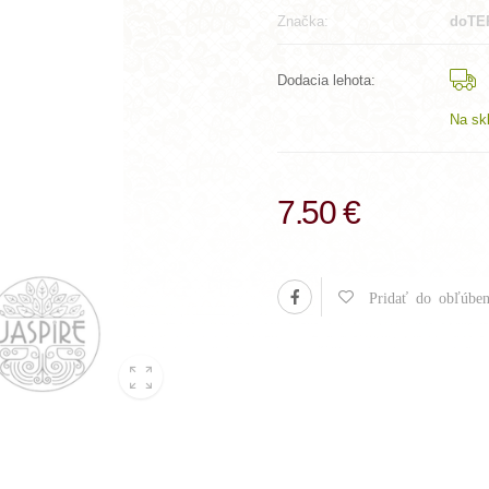
Značka:
doTE
Dodacia lehota:
Na sk
7.50 €
Pridať do obľúben