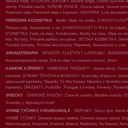
Manuka medy
VÝŽIVOVÉ DOPLNKY
Bylinné sirupy
Čínske výživové d
orechy
Prírodné orechy
SUŠENÉ OVOCIE
Ovocie natural
Ovocné tyčin
Panenské oleje
Panenské oleje v kapsliach
KÁVOVINY a iné povzbudivé
PRÍRODNÁ KOZMETIKA
Mydlá
Obaly na výrobu
STAROSTLIVOSŤ
Pleťové vody
Starostlivosť o oči
STAROSTLIVOSŤ O TELO
Do kúpeľa
KOZMETIKA
Farby na vlasy
Kondicionéry
Masky na vlasy
Oleje na vl
telo
Na vlasy
Prírodné parfémy pre pánov
DETSKÁ KOZMETIKA
Detsk
Prírodné balzamy
Prírodné dezodoranty
Repelenty
Starostlivosť o zuby
AROMATERAPIA
DIFUZÉRY
FĽAŠTIČKY a DOPLNKY
JEDNODRU
Aromaterapeutické spreje
Roll-on oleje so zmesami esencií
Zmesi
KAMENE A ŠPERKY
KAMEŇOVÉ PRODUKTY
Jaspire elixíry
Kameň
kameňmi
STROMY ŠŤASTIA A HOJNOSTI
Stromčeky šťastia m
Strom
opracované kamienky
Náramky Tri Hita Karana
Náramky z lávového ka
kamienky
ORGONITY
Podložky
Pologule a 6-hrany
Prívesky
Pyramíd
SVIEČKY
ČAKROVÉ SVIEČKY
Čarovné sviečky
Rituálne sviečky
Č
Svietniky z filipínskych mušlí
VONNÉ TYČINKY, VYKUROVADLÁ
DOPLNKY
Tečúci dym
Vonné 
VONNÉ TYČINKY
Drevené stojany farebné
Drevené stojany natural
Sto
Harmonizujúce
Korenisté
Kvetové
Mätové
Meditačné
Na financie
Na k