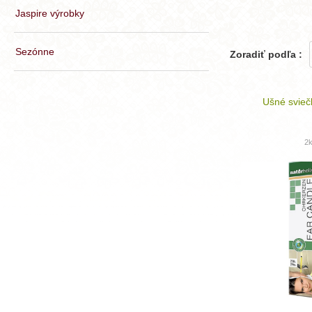
Jaspire výrobky
Sezónne
Zoradiť podľa :
Ušné svieč
2