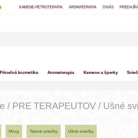
e
KAMENE-PETROTERAPIA
AROMATERAPIA
O NÁS
PREDAJŇ
Prírodná kozmetika
Aromaterapia
Kamene a šperky
Svie
ne / PRE TERAPEUTOV / Ušné sv
Moxy
Telové sviečky
Ušné sviečky