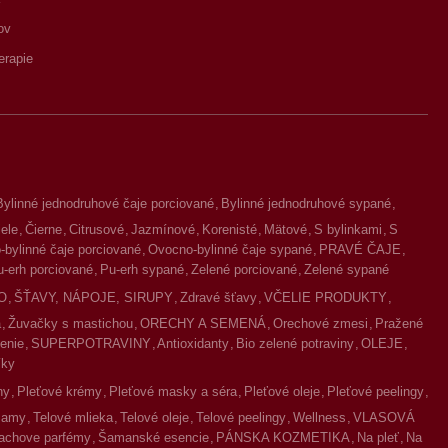
ov
erapie
Bylinné jednodruhové čaje porciované
Bylinné jednodruhové sypané
iele
Čierne
Citrusové
Jazmínové
Korenisté
Mätové
S bylinkami
S
bylinné čaje porciované
Ovocno-bylinné čaje sypané
PRAVÉ ČAJE
u-erh porciované
Pu-erh sypané
Zelené porciované
Zelené sypané
O
ŠŤAVY, NÁPOJE, SIRUPY
Zdravé šťavy
VČELIE PRODUKTY
a
Žuvačky s mastichou
ORECHY A SEMENÁ
Orechové zmesi
Pražené
enie
SUPERPOTRAVINY
Antioxidanty
Bio zelené potraviny
OLEJE
íky
ny
Pleťové krémy
Pleťové masky a séra
Pleťové oleje
Pleťové peelingy
lzamy
Telové mlieka
Telové oleje
Telové peelingy
Wellness
VLASOVÁ
achove parfémy
Šamanské esencie
PÁNSKA KOZMETIKA
Na pleť
Na