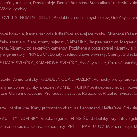
é krémy a mlieka
Detské oleje
Detské šampóny
Starostlivosť o detské zub
Včelie výrobky
HOVÉ ESENCIÁLNE OLEJE
Produkty z esenciálnych olejov
Guľôčky na vnú
ové kolekcie
Karafa na vodu
Krištáľové spievajúce misky
Sklenené fľaše 
čeky šťastia s
Zlaté stromy hojnosti
NÁRAMKY
Jaspire náramky
Magnetic
meňa
Náramky zo sekaných kameňov
Pozlátené a postriebrené náramky s 
y a generátory
PRÍVESKY
Donuty
Jednodruhové prívesky
Šperky
Srdiečk
ISTIACE SVIEČKY
KAMEŇOVÉ SVIEČKY
Sviečky v skle
Čakrové sviečky
kužele
Vonné tehličky
KADIDELNICE A DIFUZÉRY
Pomôcky pre vykurovan
jany na vonné tyčinky a kužele
VONNÉ TYČINKY
Antidepresívne
Bylinkov
rásu
Ochranné
Ovocné
Pre radosť a šťastie
Relaxačné
Rituálne
Svieže
U
arty
Inšpiratívne
Karty prítomného okamihu
Lenormand
Liečiteľské
Orákulá
AMULETY
DOPLNKY
Vrecká organza
FENG ŠUEJ doplnky
Kryštáľové gul
Ochranné kadidlá
Ochranné naramky
PRE TERAPEUTOV
Masážne oleje
M