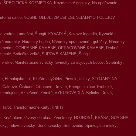
y
ŠPECIFICKÁ KOZMETIKA
Kozmetické doplnky
Na opaľovanie
torné užitie
NOSNÉ OLEJE
ZMESI ESENCIÁLNYCH OLEJOV
na vodu s kameňmi
Šungit
KYVADLÁ
Kovové kyvadlá
Kyvadlá s
ké náramky
Náramky budha
Náramky opracované - guľôčky
Náramky
kameňmi
OCHRANNÉ KAMENE
OPRACOVANÉ KAMENE
Drobné
a malé
Srdiečka veľké
SUROVÉ KAMENE
Šungit
 v skle
Manifestačné sviečky
Sviečky zo sójových bôbov
Svietniky
ie
Himalájska soľ
Kliešte a lyžičky
Piesok
Uhlíky
STOJANY NA
é
Čakrové
Čistiace
Citrusové
Drevité
Energetizujúce
Erotické
zemňujúce
Vznešené
Zemité
VYKUROVADLÁ
Bylinky
Drevá
Tarot
Transformačné karty
KNIHY
e
Kryštálové závesy do okna
Zvonkohry
HOJNOSŤ
KRÁSA
GUA SHA
oxy
Telové sviečky
Ušné sviečky
Somavedic
Spievajúce misky