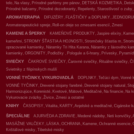
telo
Na vlasy
Prírodné parfémy pre pánov
DETSKÁ KOZMETIKA
Detsk
Prírodné balzamy
Prírodné dezodoranty
Repelenty
Starostlivosť o zuby
AROMATERAPIA
DIFUZÉRY
FĽAŠTIČKY a DOPLNKY
JEDNODRU
Aromaterapeutické spreje
Roll-on oleje so zmesami esencií
Zmesi
KAMENE A ŠPERKY
KAMEŇOVÉ PRODUKTY
Jaspire elixíry
Kameň
kameňmi
STROMY ŠŤASTIA A HOJNOSTI
Stromčeky šťastia m
Strom
opracované kamienky
Náramky Tri Hita Karana
Náramky z lávového ka
kamienky
ORGONITY
Podložky
Pologule a 6-hrany
Prívesky
Pyramíd
SVIEČKY
ČAKROVÉ SVIEČKY
Čarovné sviečky
Rituálne sviečky
Č
Svietniky z filipínskych mušlí
VONNÉ TYČINKY, VYKUROVADLÁ
DOPLNKY
Tečúci dym
Vonné 
VONNÉ TYČINKY
Drevené stojany farebné
Drevené stojany natural
Sto
Harmonizujúce
Korenisté
Kvetové
Mätové
Meditačné
Na financie
Na k
Vykurovacie zväzky
Živice
Zmesi a ostatné
KNIHY
ČASOPISY
Vitalita
KARTY
Anjelské a meditačné
Cigánske k
ŠPECIÁLNE
AJURVÉDA A ZDRAVIE
Medené nádoby
Neti konvičky
MASÁŽNE VALČEKY
LÁSKA
OCHRANA
Kamene
Ochranné esencie
Krištáľové misky
Tibetské misky