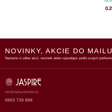
Na s
0.2
NOVINKY, AKCIE DO MAILU
Nastavte si odber akcií, noviniek alebo výpredajov podľa svojich preferenc
info@rajskazahrada.sk
0903 739 888