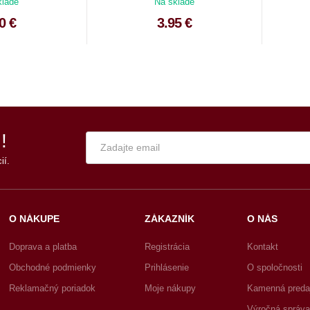
klade
Na sklade
0 €
3.95 €
!
ií.
O NÁKUPE
ZÁKAZNÍK
O NÁS
Doprava a platba
Registrácia
Kontakt
Obchodné podmienky
Prihlásenie
O spoločnosti
Reklamačný poriadok
Moje nákupy
Kamenná preda
Výročná správa