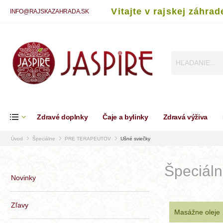
Vitajte v rajskej záhrad
INFO@RAJSKAZAHRADA.SK
Zdravé doplnky
Čaje a bylinky
Zdravá výživa
Úvod
Špeciálne
PRE TERAPEUTOV
Ušné sviečky
Špeciál
Novinky
Zľavy
Masážne oleje