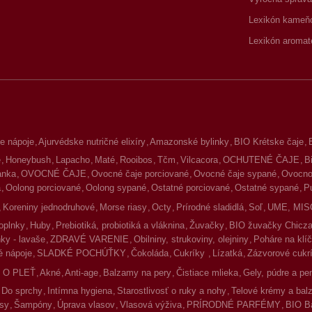
Lexikón kameň
Lexikón aromat
e nápoje
Ajurvédske nutričné elixíry
Amazonské bylinky
BIO Krétske čaje
é
Honeybush
Lapacho
Maté
Rooibos
Tčm
Vilcacora
OCHUTENÉ ČAJE
B
lanka
OVOCNÉ ČAJE
Ovocné čaje porciované
Ovocné čaje sypané
Ovocno-
a
Oolong porciované
Oolong sypané
Ostatné porciované
Ostatné sypané
P
Koreniny jednodruhové
Morse riasy
Octy
Prírodné sladidlá
Soľ
UME, MIS
oplnky
Huby
Prebiotiká, probiotiká a vláknina
Žuvačky
BIO žuvačky Chicz
ky - lavaše
ZDRAVÉ VARENIE
Obilniny, strukoviny, olejniny
Poháre na klíč
 nápoje
SLADKÉ POCHÚŤKY
Čokoláda
Cukríky
Lízatká
Zázvorové cukr
 O PLEŤ
Akné
Anti-age
Balzamy na pery
Čistiace mlieka
Gely, púdre a pe
Do sprchy
Intímna hygiena
Starostlivosť o ruky a nohy
Telové krémy a ba
asy
Šampóny
Úprava vlasov
Vlasová výživa
PRÍRODNÉ PARFÉMY
BIO B