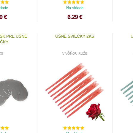
klade
Na sklade
9 €
6.29 €
ISK PRE UŠNÉ
UŠNÉ SVIEČKY 2KS
U
EČKY
KS
V VÔŇOU RUŽE