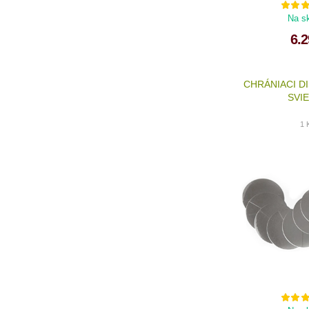
Na s
6.2
CHRÁNIACI D
SVI
1 