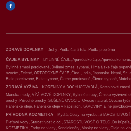
ZDRAVÉ DOPLNKY
Druhy
Podľa častí tela
Podľa problému
ČAJE A BYLINKY
BYLINNÉ ČAJE
Ajurvédske čaje
Ajurvédske horúc
Bylinné zmesi porciované
Bylinné zmesi sypané
Himalájske čaje sypan
ovocím
Zelené
ORTODOXNÉ ČAJE
Čína
India
Japonsko
Nepál
Sri 
Biele porciované
Biele sypané
Čierne porciované
Čierne sypané
Match
ZDRAVÁ VÝŽIVA
KORENINY A DOCHUCOVADLÁ
Koreninové zmesi
Manuka medy
VÝŽIVOVÉ DOPLNKY
Bylinné sirupy
Čínske výživové d
orechy
Prírodné orechy
SUŠENÉ OVOCIE
Ovocie natural
Ovocné tyčin
Panenské oleje
Panenské oleje v kapsliach
KÁVOVINY a iné povzbudivé
PRÍRODNÁ KOZMETIKA
Mydlá
Obaly na výrobu
STAROSTLIVOSŤ
Pleťové vody
Starostlivosť o oči
STAROSTLIVOSŤ O TELO
Do kúpeľa
KOZMETIKA
Farby na vlasy
Kondicionéry
Masky na vlasy
Oleje na vl