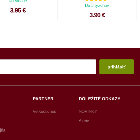
Na sklade
Do 3 týždňov
3.95 €
3.90 €
prihlásiť
PARTNER
DÔLEŽITÉ ODKAZY
Veľkoobchod
NOVINKY
Akcie
jňa