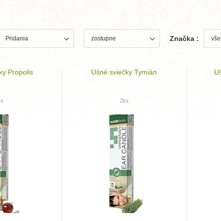
Značka :
ky Propolis
Ušné sviečky Tymián
Uš
ks
2ks