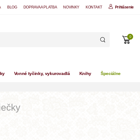
A
BLOG
DOPRAVA A PLATBA
NOVINKY
KONTAKT
Prihlásenie
0
čky
Vonné tyčinky, vykurovadlá
Knihy
Špeciálne
iečky