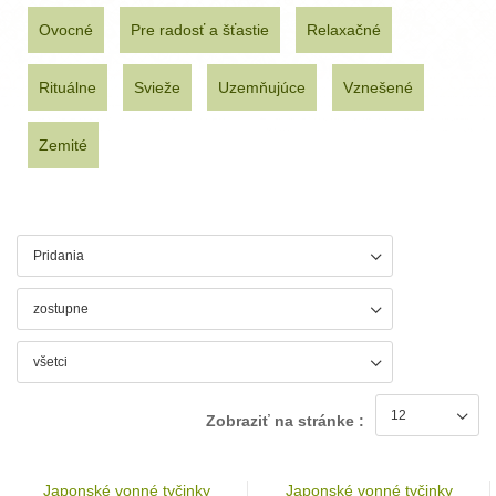
Ovocné
Pre radosť a šťastie
Relaxačné
Rituálne
Svieže
Uzemňujúce
Vznešené
Zemité
Zobraziť na stránke :
Japonské vonné tyčinky
Japonské vonné tyčinky