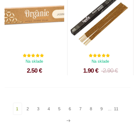
Na sklade
Na sklade
2.50 €
1.90 €
2.90 €
1
2
3
4
5
6
7
8
9
...
11