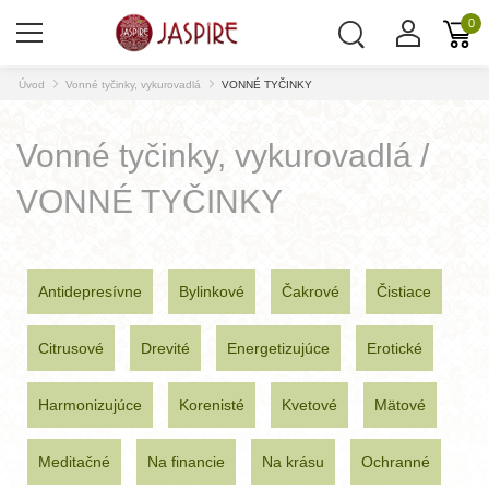
0
Úvod
Vonné tyčinky, vykurovadlá
VONNÉ TYČINKY
Vonné tyčinky, vykurovadlá /
VONNÉ TYČINKY
Antidepresívne
Bylinkové
Čakrové
Čistiace
Citrusové
Drevité
Energetizujúce
Erotické
Harmonizujúce
Korenisté
Kvetové
Mätové
Meditačné
Na financie
Na krásu
Ochranné