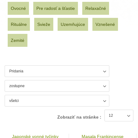
Ovocné
Pre radosť a šťastie
Relaxačné
Rituálne
Svieže
Uzemňujúce
Vznešené
Zemité
Zobraziť na stránke :
Japonské vonné tyčinky
Masala Frankincense