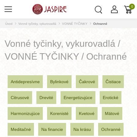
0
Úvod
Vonné tyčinky, vykurovadlá
VONNÉ TYČINKY
Ochranné
Vonné tyčinky, vykurovadlá /
VONNÉ TYČINKY / Ochranné
Antidepresívne
Bylinkové
Čakrové
Čistiace
Citrusové
Drevité
Energetizujúce
Erotické
Harmonizujúce
Korenisté
Kvetové
Mätové
Meditačné
Na financie
Na krásu
Ochranné