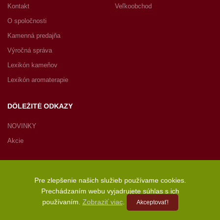
Kontakt
Veľkoobchod
O spoločnosti
Kamenná predajňa
Výročná správa
Lexikón kameňov
Lexikón aromaterapie
DÔLEŽITÉ ODKAZY
NOVINKY
Akcie
Pre zlepšenie našich služieb používame cookies.
Prechádzaním webu vyjadrujete súhlas s ich
Copyright © 2022 JASPIRE s.r.o., Radničné námestie 1, 902 01
používaním.
Zobraziť viac
.
Akceptovať!
Pezinok, Slovenská republika – Všetky práva vyhradené