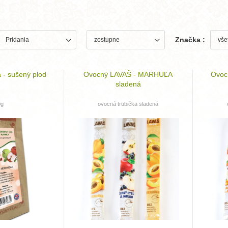
Značka :
 - sušený plod
Ovocný LAVAŠ - MARHUĽA
Ovoc
sladená
0g
ovocná trubička sladená