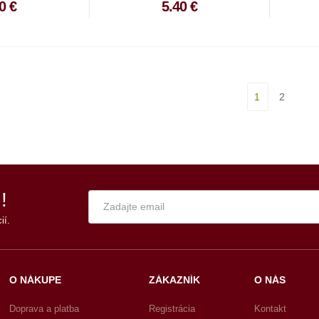
0 €
5.40 €
1
2
!
ií.
O NÁKUPE
ZÁKAZNÍK
O NÁS
Doprava a platba
Registrácia
Kontakt