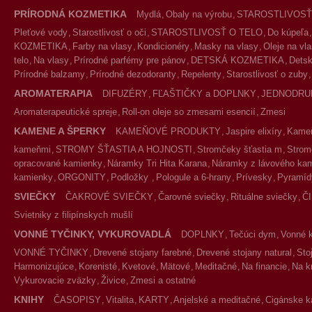
PRÍRODNÁ KOZMETIKA
Mydlá
Obaly na výrobu
STAROSTLIVOSŤ
Pleťové vody
Starostlivosť o oči
STAROSTLIVOSŤ O TELO
Do kúpeľa
KOZMETIKA
Farby na vlasy
Kondicionéry
Masky na vlasy
Oleje na vl
telo
Na vlasy
Prírodné parfémy pre pánov
DETSKÁ KOZMETIKA
Detsk
Prírodné balzamy
Prírodné dezodoranty
Repelenty
Starostlivosť o zuby
AROMATERAPIA
DIFUZÉRY
FĽAŠTIČKY a DOPLNKY
JEDNODRU
Aromaterapeutické spreje
Roll-on oleje so zmesami esencií
Zmesi
KAMENE A ŠPERKY
KAMEŇOVÉ PRODUKTY
Jaspire elixíry
Kameň
kameňmi
STROMY ŠŤASTIA A HOJNOSTI
Stromčeky šťastia m
Strom
opracované kamienky
Náramky Tri Hita Karana
Náramky z lávového ka
kamienky
ORGONITY
Podložky
Pologule a 6-hrany
Prívesky
Pyramíd
SVIEČKY
ČAKROVÉ SVIEČKY
Čarovné sviečky
Rituálne sviečky
Č
Svietniky z filipínskych mušlí
VONNÉ TYČINKY, VYKUROVADLÁ
DOPLNKY
Tečúci dym
Vonné 
VONNÉ TYČINKY
Drevené stojany farebné
Drevené stojany natural
Sto
Harmonizujúce
Korenisté
Kvetové
Mätové
Meditačné
Na financie
Na k
Vykurovacie zväzky
Živice
Zmesi a ostatné
KNIHY
ČASOPISY
Vitalita
KARTY
Anjelské a meditačné
Cigánske k