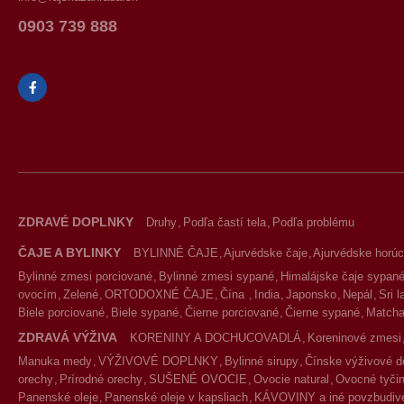
0903 739 888
ZDRAVÉ DOPLNKY
Druhy
Podľa častí tela
Podľa problému
ČAJE A BYLINKY
BYLINNÉ ČAJE
Ajurvédske čaje
Ajurvédske horúc
Bylinné zmesi porciované
Bylinné zmesi sypané
Himalájske čaje sypan
ovocím
Zelené
ORTODOXNÉ ČAJE
Čína
India
Japonsko
Nepál
Sri 
Biele porciované
Biele sypané
Čierne porciované
Čierne sypané
Match
ZDRAVÁ VÝŽIVA
KORENINY A DOCHUCOVADLÁ
Koreninové zmesi
Manuka medy
VÝŽIVOVÉ DOPLNKY
Bylinné sirupy
Čínske výživové d
orechy
Prírodné orechy
SUŠENÉ OVOCIE
Ovocie natural
Ovocné tyčin
Panenské oleje
Panenské oleje v kapsliach
KÁVOVINY a iné povzbudivé