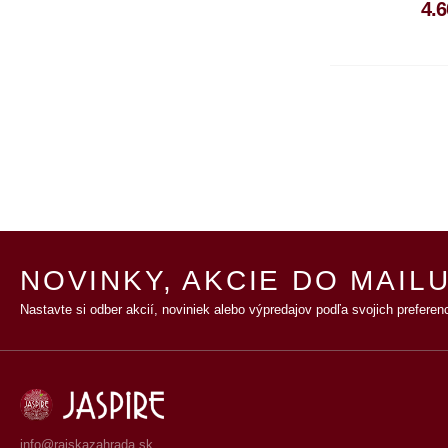
4.6
NOVINKY, AKCIE DO MAILU
Nastavte si odber akcií, noviniek alebo výpredajov podľa svojich preferenc
info@rajskazahrada.sk