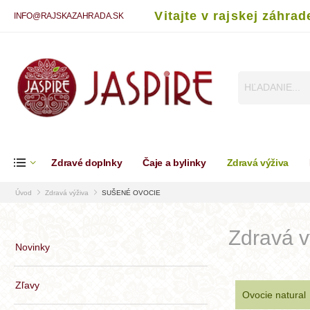
Vitajte v rajskej záhrad
INFO@RAJSKAZAHRADA.SK
Zdravé doplnky
Čaje a bylinky
Zdravá výživa
Úvod
Zdravá výživa
SUŠENÉ OVOCIE
Zdravá 
Novinky
Zľavy
Ovocie natural