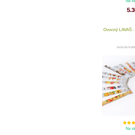
Na s
5.3
Ovocný LAVAŠ 
ovocná trub
Na s