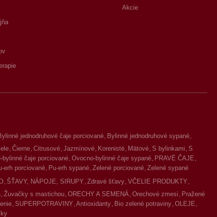
Akcie
jňa
ov
erapie
Bylinné jednodruhové čaje porciované
Bylinné jednodruhové sypané
iele
Čierne
Citrusové
Jazmínové
Korenisté
Mätové
S bylinkami
S
bylinné čaje porciované
Ovocno-bylinné čaje sypané
PRAVÉ ČAJE
u-erh porciované
Pu-erh sypané
Zelené porciované
Zelené sypané
O
ŠŤAVY, NÁPOJE, SIRUPY
Zdravé šťavy
VČELIE PRODUKTY
a
Žuvačky s mastichou
ORECHY A SEMENÁ
Orechové zmesi
Pražené
enie
SUPERPOTRAVINY
Antioxidanty
Bio zelené potraviny
OLEJE
íky