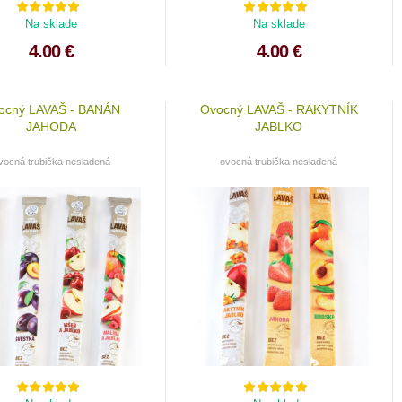
Na sklade
Na sklade
4.00 €
4.00 €
ocný LAVAŠ - BANÁN
Ovocný LAVAŠ - RAKYTNÍK
JAHODA
JABLKO
vocná trubička nesladená
ovocná trubička nesladená