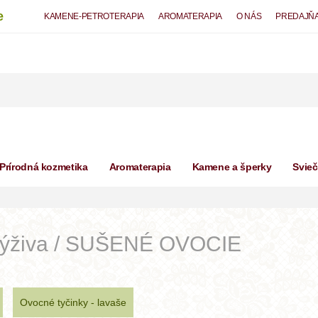
e
KAMENE-PETROTERAPIA
AROMATERAPIA
O NÁS
PREDAJŇ
Prírodná kozmetika
Aromaterapia
Kamene a šperky
Svie
výživa / SUŠENÉ OVOCIE
Ovocné tyčinky - lavaše