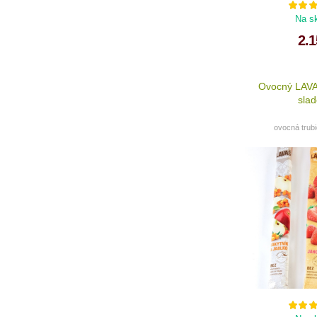
Na s
2.1
Ovocný LAV
sla
ovocná trub