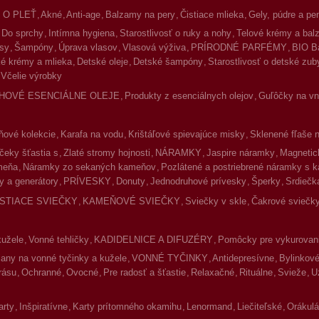
 O PLEŤ
Akné
Anti-age
Balzamy na pery
Čistiace mlieka
Gely, púdre a pe
Do sprchy
Intímna hygiena
Starostlivosť o ruky a nohy
Telové krémy a ba
asy
Šampóny
Úprava vlasov
Vlasová výživa
PRÍRODNÉ PARFÉMY
BIO B
é krémy a mlieka
Detské oleje
Detské šampóny
Starostlivosť o detské zub
Včelie výrobky
HOVÉ ESENCIÁLNE OLEJE
Produkty z esenciálnych olejov
Guľôčky na vnú
ové kolekcie
Karafa na vodu
Krištáľové spievajúce misky
Sklenené fľaše 
čeky šťastia s
Zlaté stromy hojnosti
NÁRAMKY
Jaspire náramky
Magnetic
meňa
Náramky zo sekaných kameňov
Pozlátené a postriebrené náramky s 
y a generátory
PRÍVESKY
Donuty
Jednodruhové prívesky
Šperky
Srdiečk
ISTIACE SVIEČKY
KAMEŇOVÉ SVIEČKY
Sviečky v skle
Čakrové sviečky
kužele
Vonné tehličky
KADIDELNICE A DIFUZÉRY
Pomôcky pre vykurovan
jany na vonné tyčinky a kužele
VONNÉ TYČINKY
Antidepresívne
Bylinkov
rásu
Ochranné
Ovocné
Pre radosť a šťastie
Relaxačné
Rituálne
Svieže
U
arty
Inšpiratívne
Karty prítomného okamihu
Lenormand
Liečiteľské
Orákulá