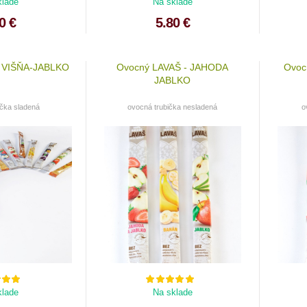
klade
Na sklade
0 €
5.80 €
- VIŠŇA-JABLKO
Ovocný LAVAŠ - JAHODA
Ovoc
JABLKO
ička sladená
ovocná trubička nesladená
o
klade
Na sklade