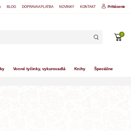
A
BLOG
DOPRAVA A PLATBA
NOVINKY
KONTAKT
Prihlásenie
0
čky
Vonné tyčinky, vykurovadlá
Knihy
Špeciálne