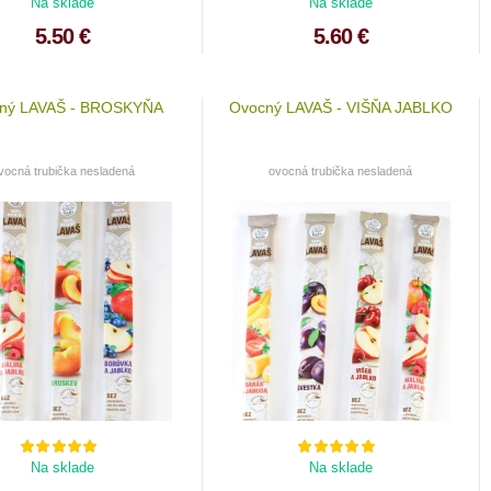
Na sklade
Na sklade
5.50 €
5.60 €
ný LAVAŠ - BROSKYŇA
Ovocný LAVAŠ - VIŠŇA JABLKO
vocná trubička nesladená
ovocná trubička nesladená
Na sklade
Na sklade