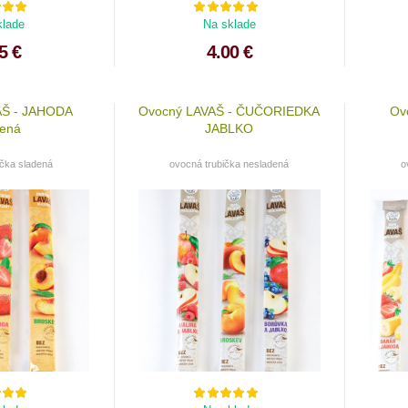
klade
Na sklade
5 €
4.00 €
AŠ - JAHODA
Ovocný LAVAŠ - ČUČORIEDKA
Ov
dená
JABLKO
ička sladená
ovocná trubička nesladená
o