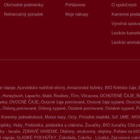
Obchodné podmienky
Prihlásenie
O spoločnosti
Reklamačný poriadok
Moje nákupy
Kamenná preda
Výročná správa
Lexikón kameň
Lexikón aromat
e nápoje
Ajurvédske nutričné elixíry
Amazonské bylinky
BIO Krétske čaje
é
Honeybush
Lapacho
Maté
Rooibos
Tčm
Vilcacora
OCHUTENÉ ČAJE
B
lanka
OVOCNÉ ČAJE
Ovocné čaje porciované
Ovocné čaje sypané
Ovocno-
a
Oolong porciované
Oolong sypané
Ostatné porciované
Ostatné sypané
P
Koreniny jednodruhové
Morse riasy
Octy
Prírodné sladidlá
Soľ
UME, MIS
oplnky
Huby
Prebiotiká, probiotiká a vláknina
Žuvačky
BIO žuvačky Chicz
ky - lavaše
ZDRAVÉ VARENIE
Obilniny, strukoviny, olejniny
Poháre na klíč
 nápoje
SLADKÉ POCHÚŤKY
Čokoláda
Cukríky
Lízatká
Zázvorové cukr