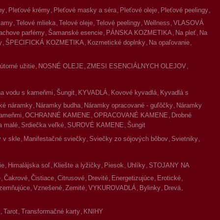
ny
Pleťové krémy
Pleťové masky a séra
Pleťové oleje
Pleťové peelingy
lzamy
Telové mlieka
Telové oleje
Telové peelingy
Wellness
VLASOVÁ
achove parfémy
Šamanské esencie
PÁNSKA KOZMETIKA
Na pleť
Na
y
ŠPECIFICKÁ KOZMETIKA
Kozmetické doplnky
Na opaľovanie
torné užitie
NOSNÉ OLEJE
ZMESI ESENCIÁLNYCH OLEJOV
na vodu s kameňmi
Šungit
KYVADLÁ
Kovové kyvadlá
Kyvadlá s
ké náramky
Náramky budha
Náramky opracované - guľôčky
Náramky
kameňmi
OCHRANNÉ KAMENE
OPRACOVANÉ KAMENE
Drobné
a malé
Srdiečka veľké
SUROVÉ KAMENE
Šungit
 v skle
Manifestačné sviečky
Sviečky zo sójových bôbov
Svietniky
ie
Himalájska soľ
Kliešte a lyžičky
Piesok
Uhlíky
STOJANY NA
é
Čakrové
Čistiace
Citrusové
Drevité
Energetizujúce
Erotické
zemňujúce
Vznešené
Zemité
VYKUROVADLÁ
Bylinky
Drevá
Tarot
Transformačné karty
KNIHY