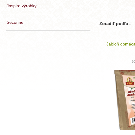
Jaspire výrobky
Sezónne
Zoradiť podľa :
Jabloň domáca
5