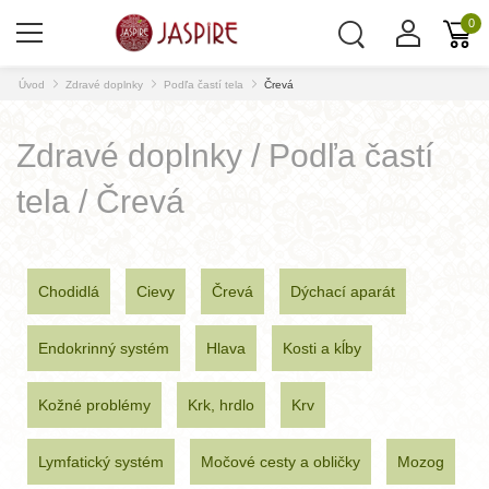
0
Úvod
Zdravé doplnky
Podľa častí tela
Črevá
Zdravé doplnky / Podľa častí
tela / Črevá
Chodidlá
Cievy
Črevá
Dýchací aparát
Endokrinný systém
Hlava
Kosti a kĺby
Kožné problémy
Krk, hrdlo
Krv
Lymfatický systém
Močové cesty a obličky
Mozog