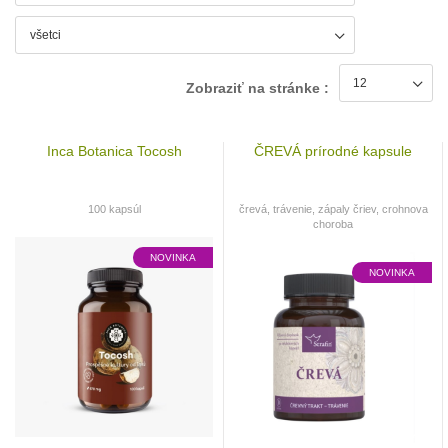
Zobraziť na stránke :
Inca Botanica Tocosh
ČREVÁ prírodné kapsule
100 kapsúl
črevá, trávenie, zápaly čriev, crohnova
choroba
NOVINKA
NOVINKA