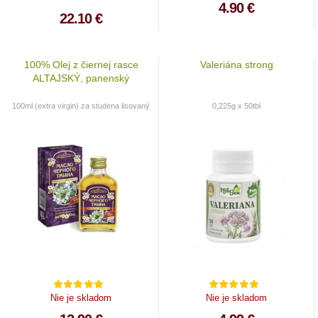
4.90 €
22.10 €
100% Olej z čiernej rasce
Valeriána strong
ALTAJSKÝ, panenský
100ml (extra virgin) za studena lisovaný
0,225g x 50tbl
Nie je skladom
Nie je skladom