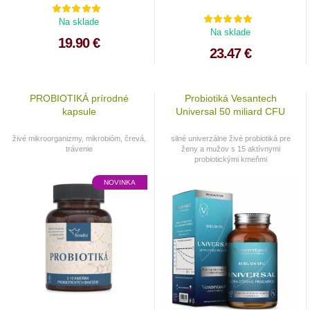
Na sklade
Na sklade
19.90 €
23.47 €
PROBIOTIKÁ prírodné
Probiotiká Vesantech
kapsule
Universal 50 miliard CFU
živé mikroorganizmy, mikrobióm, črevá,
silné univerzálne živé probiotiká pre
trávenie
ženy a mužov s 15 aktívnymi
probiotickými kmeňmi
NOVINKA