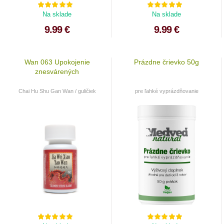
Na sklade
Na sklade
9.99 €
9.99 €
Wan 063 Upokojenie
Prázdne črievko 50g
znesvárených
Chai Hu Shu Gan Wan / guličiek
pre ľahké vyprázdňovanie