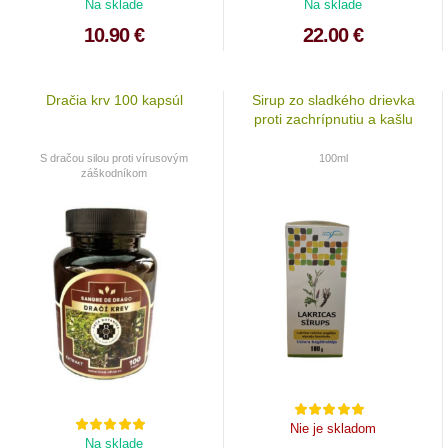
Na sklade
Na sklade
10.90 €
22.00 €
Dračia krv 100 kapsúl
Sirup zo sladkého drievka
proti zachrípnutiu a kašlu
S dračou silou proti vírusovým
100ml
záškodníkom
Nie je skladom
Na sklade