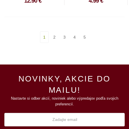
12.90 €
4.99 €
1
2
3
4
5
NOVINKY, AKCIE DO
MAILU!
Nastavte si odber akcií, noviniek alebo výpredajov podľa svojich
preferencií.