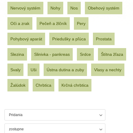
Nervový systém
Nohy
Nos
Obehový systém
Oči a zrak
Pečeň a žlčník
Pery
Pohybový aparát
Priedušky a pľúca
Prostata
Slezina
Slinivka - pankreas
Srdce
Štítna žľaza
Svaly
Uši
Ústna dutina a zuby
Vlasy a nechty
Žalúdok
Chrbtica
Krčná chrbtica