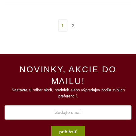
1
2
NOVINKY, AKCIE DO
MAILU!
Nastavte si odber akcií, noviniek alebo výpredajov podľa svojich
preferencií.
prihlásiť