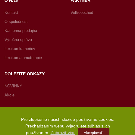
O NÁS
PARTNER
Kontakt
Veľkoobchod
O spoločnosti
Kamenná predajňa
Výročná správa
Lexikón kameňov
Lexikón aromaterapie
DÔLEŽITÉ ODKAZY
NOVINKY
Akcie
Pre zlepšenie našich služieb používame cookies.
Prechádzaním webu vyjadrujete súhlas s ich
Copyright © 2022 JASPIRE s.r.o., Radničné námestie 1, 902 01
používaním.
Zobraziť viac
.
Akceptovať!