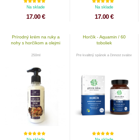
Na sklade
Na sklade
17.00 €
17.00 €
Prírodný krém na ruky a
Horčík - Aquamin / 60
nohy s horčíkom a olejmi
toboliek
250ml
Pre kvalitný spánok a činnost svalov
Na sklade
Na sklade