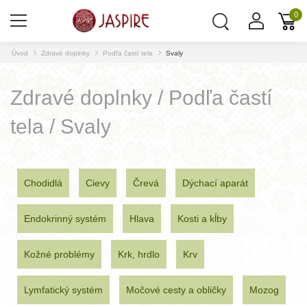
0
Úvod
Zdravé doplnky
Podľa častí tela
Svaly
Zdravé doplnky / Podľa častí
tela / Svaly
Chodidlá
Cievy
Črevá
Dýchací aparát
Endokrinný systém
Hlava
Kosti a kĺby
Kožné problémy
Krk, hrdlo
Krv
Lymfatický systém
Močové cesty a obličky
Mozog