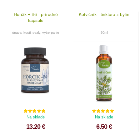
Horčík + B6 - prírodné
Kotvičník - tinktúra z bylín
kapsule
únava, kosti, svaly, vyčerpanie
50ml
Na sklade
Na sklade
13.20 €
6.50 €