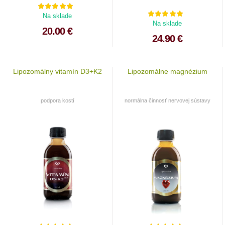
Na sklade
Na sklade
20.00 €
24.90 €
Lipozomálny vitamín D3+K2
Lipozomálne magnézium
podpora kostí
normálna činnosť nervovej sústavy