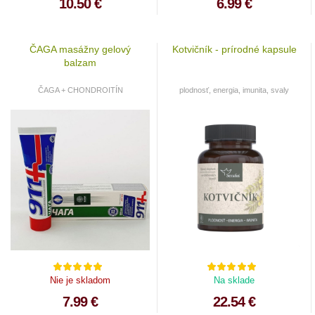
10.50 €
6.99 €
ČAGA masážny gelový
Kotvičník - prírodné kapsule
balzam
ČAGA + CHONDROITÍN
plodnosť, energia, imunita, svaly
Nie je skladom
Na sklade
7.99 €
22.54 €