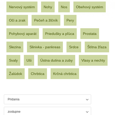
Nervový systém
Nohy
Nos
Obehový systém
Oči a zrak
Pečeň a žlčník
Pery
Pohybový aparát
Priedušky a pľúca
Prostata
Slezina
Slinivka - pankreas
Srdce
Štítna žľaza
Svaly
Uši
Ústna dutina a zuby
Vlasy a nechty
Žalúdok
Chrbtica
Krčná chrbtica