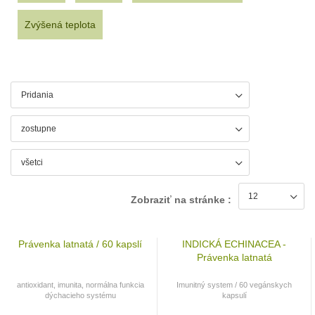
Zvýšená teplota
Zobraziť na stránke :
Právenka latnatá / 60 kapslí
INDICKÁ ECHINACEA -
Právenka latnatá
antioxidant, imunita, normálna funkcia
Imunitný system / 60 vegánskych
dýchacieho systému
kapsulí