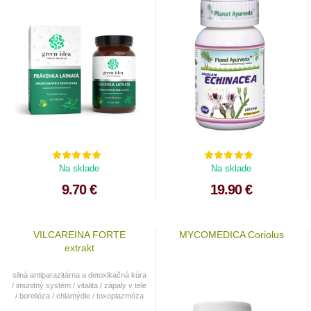
Na sklade
Na sklade
9.70 €
19.90 €
VILCAREINA FORTE
MYCOMEDICA Coriolus
extrakt
silná antiparazitárna a detoxikačná kúra
/ imunitný systém / vitalita / zápaly v tele
/ borelióza / chlamýdie / toxoplazmóza