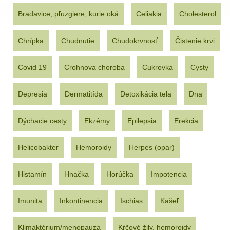
Bradavice, pľuzgiere, kurie oká
Celiakia
Cholesterol
Chrípka
Chudnutie
Chudokrvnosť
Čistenie krvi
Covid 19
Crohnova choroba
Cukrovka
Cysty
Depresia
Dermatitída
Detoxikácia tela
Dna
Dýchacie cesty
Ekzémy
Epilepsia
Erekcia
Helicobakter
Hemoroidy
Herpes (opar)
Histamín
Hnačka
Horúčka
Impotencia
Imunita
Inkontinencia
Ischias
Kašeľ
Klimaktérium/menopauza
Kŕčové žily, hemoroidy