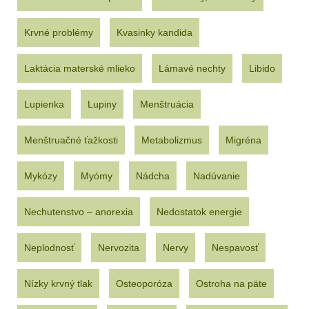
Krvné problémy
Kvasinky kandida
Laktácia materské mlieko
Lámavé nechty
Libido
Lupienka
Lupiny
Menštruácia
Menštruačné ťažkosti
Metabolizmus
Migréna
Mykózy
Myómy
Nádcha
Nadúvanie
Nechutenstvo – anorexia
Nedostatok energie
Neplodnosť
Nervozita
Nervy
Nespavosť
Nízky krvný tlak
Osteoporóza
Ostroha na päte