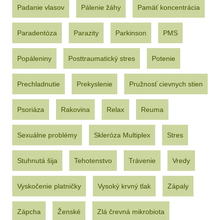
Padanie vlasov
Pálenie žáhy
Pamäť koncentrácia
Paradentóza
Parazity
Parkinson
PMS
Popáleniny
Posttraumatický stres
Potenie
Prechladnutie
Prekyslenie
Pružnosť cievnych stien
Psoriáza
Rakovina
Relax
Reuma
Sexuálne problémy
Skleróza Multiplex
Stres
Stuhnutá šija
Tehotenstvo
Trávenie
Vredy
Vyskočenie platničky
Vysoký krvný tlak
Zápaly
Zápcha
Ženské
Zlá črevná mikrobiota