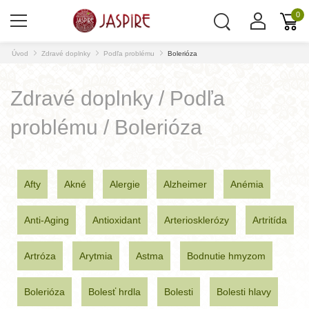
0
Úvod
Zdravé doplnky
Podľa problému
Bolerióza
Zdravé doplnky / Podľa
problému / Bolerióza
Afty
Akné
Alergie
Alzheimer
Anémia
Anti-Aging
Antioxidant
Arteriosklerózy
Artritída
Artróza
Arytmia
Astma
Bodnutie hmyzom
Bolerióza
Bolesť hrdla
Bolesti
Bolesti hlavy