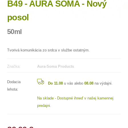
B49 - AURA SOMA - Nový
posol
50ml
Tvorivá komunikácia zo srdca v službe ostatným.
Značka:
Aura-Soma Products
Dodacia
Do 11.08
u vás alebo
08.08
na výdajni.
lehota:
Na sklade - Dostupné ihneď v našej kamennej
predajni.