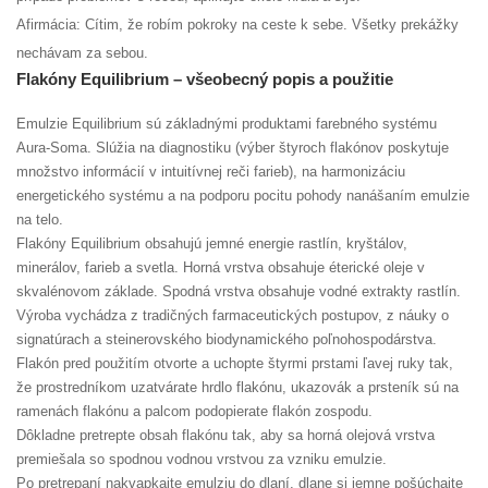
Afirmácia: Cítim, že robím pokroky na ceste k sebe. Všetky prekážky
nechávam za sebou.
Flakóny Equilibrium – všeobecný popis a použitie
Emulzie Equilibrium sú základnými produktami farebného systému
Aura-Soma. Slúžia na diagnostiku (výber štyroch flakónov poskytuje
množstvo informácií v intuitívnej reči farieb), na harmonizáciu
energetického systému a na podporu pocitu pohody nanášaním emulzie
na telo.
Flakóny Equilibrium obsahujú jemné energie rastlín, kryštálov,
minerálov, farieb a svetla. Horná vrstva obsahuje éterické oleje v
skvalénovom základe. Spodná vrstva obsahuje vodné extrakty rastlín.
Výroba vychádza z tradičných farmaceutických postupov, z náuky o
signatúrach a steinerovského biodynamického poľnohospodárstva.
Flakón pred použitím otvorte a uchopte štyrmi prstami ľavej ruky tak,
že prostredníkom uzatvárate hrdlo flakónu, ukazovák a prsteník sú na
ramenách flakónu a palcom podopierate flakón zospodu.
Dôkladne pretrepte obsah flakónu tak, aby sa horná olejová vrstva
premiešala so spodnou vodnou vrstvou za vzniku emulzie.
Po pretrepaní nakvapkajte emulziu do dlaní, dlane si jemne pošúchajte