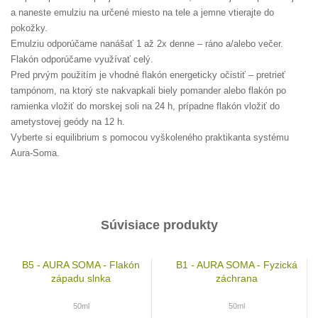
a naneste emulziu na určené miesto na tele a jemne vtierajte do
pokožky.
Emulziu odporúčame nanášať 1 až 2x denne – ráno a/alebo večer.
Flakón odporúčame využívať celý.
Pred prvým použitím je vhodné flakón energeticky očistiť – pretrieť
tampónom, na ktorý ste nakvapkali biely pomander alebo flakón po
ramienka vložiť do morskej soli na 24 h, prípadne flakón vložiť do
ametystovej geódy na 12 h.
Vyberte si equilibrium s pomocou vyškoleného praktikanta systému
Aura-Soma.
Súvisiace produkty
B5 - AURA SOMA - Flakón
B1 - AURA SOMA - Fyzická
západu slnka
záchrana
50ml
50ml