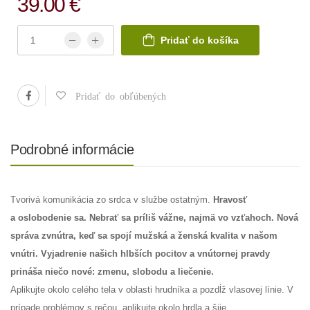
39.00 €
Pridať do košíka
Pridať do obľúbených
Podrobné informácie
Tvorivá komunikácia zo srdca v službe ostatným.
Hravosť
a oslobodenie sa. Nebrať sa príliš vážne, najmä vo vzťahoch. Nová
správa zvnútra, keď sa spojí mužská a ženská kvalita v našom
vnútri. Vyjadrenie našich hlbších pocitov a vnútornej pravdy
prináša niečo nové: zmenu, slobodu a liečenie.
Aplikujte okolo celého tela v oblasti hrudníka a pozdĺž vlasovej línie. V
prípade problémov s rečou, aplikujte okolo hrdla a šije.