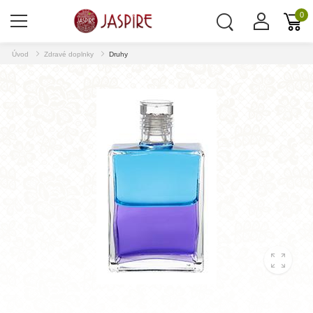
0
Úvod
Zdravé doplnky
Druhy